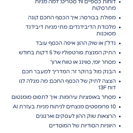
דוחות כספיים וול סטריט: למה מניות
מתרסקות
מפולת בבורסה: איך הכסף החכם קונה
מלכודת הדיבידנדים: מתי מניות דיבידנד
מסוכנות
נדל”ן או שוק ההון: איפה הכסף עובד
התיק המנצח: פורטפוליו של 5 דקות בחודש
מסחר יומי, סווינג או טווח ארוך
הבנק מול ברוקר זר: המדריך למעבר חכם
הצצה לתיק של הכסף החכם: מה מגלה לנו
דוח 13F
מסחר באופציות עירומות: איך לתפוס מומנטום
10 פרומפטים מנצחים לניתוח מניות בעזרת AI
הרצאות שוק ההון לעסקים וארגונים
היווניות הסודיות של המוסדיים