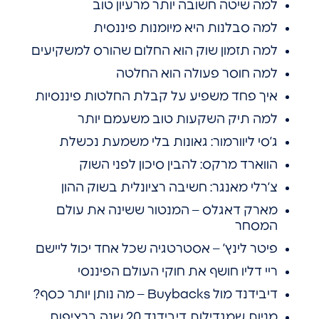
למה שיטה חשובה יותר מרעיון טוב
למה סבלנות היא מיומנות פיננסית
למה תזמון שוק הוא החלום שהורס למשקיעים
למה חוסר פעולה הוא החלטה
איך פחד משפיע על קבלת החלטות פיננסיות
למה תיק השקעות טוב משעמם יותר
ג’סי ליוורמור: גאונות בלי משמעת נכשלת
הווארד מרקס: להבין סיכון לפני השוק
צ’רלי מאנגר: חשיבה רציונלית בשוק ההון
מארק דאגלס – המנטור ששינה את עולם
המסחר
פיטר לינץ’ – אסטרטגיה שכל אחד יכול ליישם
ריי דליו חושף את חוקי העולם הפיננסי
דיבידנד מול Buybacks – מה נותן יותר כסף?
מניות שמגדילות דיבידנד 20 שנה ברציפות