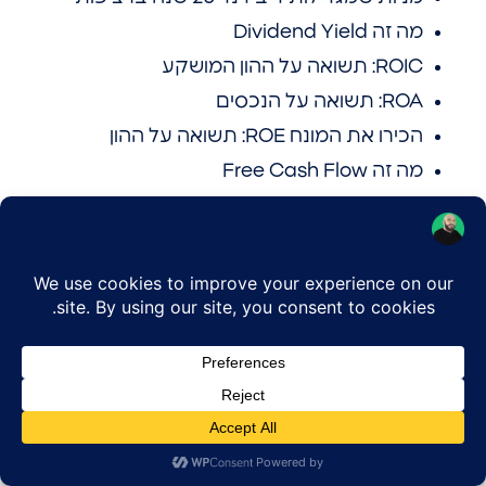
מה זה Dividend Yield
ROIC: תשואה על ההון המושקע
ROA: תשואה על הנכסים
הכירו את המונח ROE: תשואה על ההון
מה זה Free Cash Flow
מה זה לונג ומה זה שורט?
מה זה EPS: רווח למניה
בטא – איך למדוד את רמת הסיכון של מניה?
מכפיל רווח: המדריך המלא
שווי שוק – מה זה אומר?
איך להשקיע בלי להישבר בירידות הראשונות
איך זמן הופך למשקיע הכי חזק בתיק שלך
מתי חברה נראית רווחית – אבל בעצם
מתרסקת מבפנים