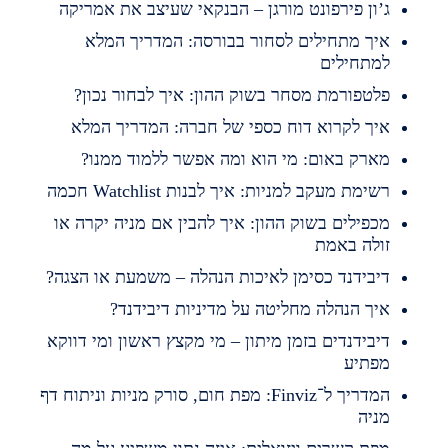
’ון פירפונט מורגן – הבנקאי שעיצב את אמריקה
יך מתחילים לסחור בבורסה: המדריך המלא
מתחילים
לטפורמת מסחר בשוק ההון: איך לבחור נכון?
יך לקרוא דוח כספי של חברה: המדריך המלא
ארק באום: מי הוא ומה אפשר ללמוד ממנו?
שימת מעקב למניות: איך לבנות Watchlist חכמה
כפילים בשוק ההון: איך להבין אם מניה יקרה או
ולה באמת
יבידנד כסימן לאיכות הנהלה – משמעת או הצגה?
יך הנהלה מחליטה על מדיניות דיבידנד?
יבידנדים בזמן מיתון – מי מקצץ ראשון ומי דווקא
פתיע
המדריך ל־Finviz: מפת חום, סורק מניות וניתוח דף
ניה