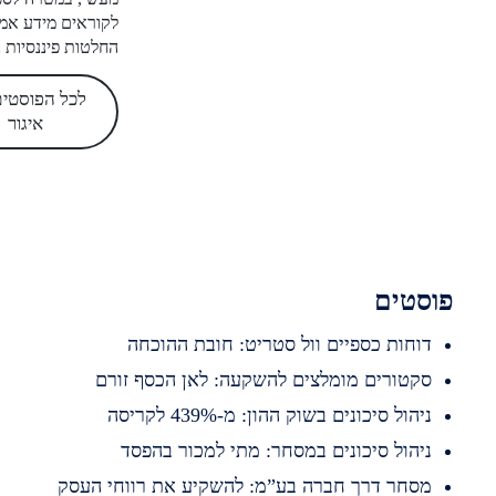
לקוראים מידע אמין לקבלת
החלטות פיננסיות נכונות.
לכל הפוסטים של
איגור
סטים
וחות כספיים וול סטריט: חובת ההוכחה
קטורים מומלצים להשקעה: לאן הכסף זורם
יהול סיכונים בשוק ההון: מ-439% לקריסה
יהול סיכונים במסחר: מתי למכור בהפסד
סחר דרך חברה בע”מ: להשקיע את רווחי העסק