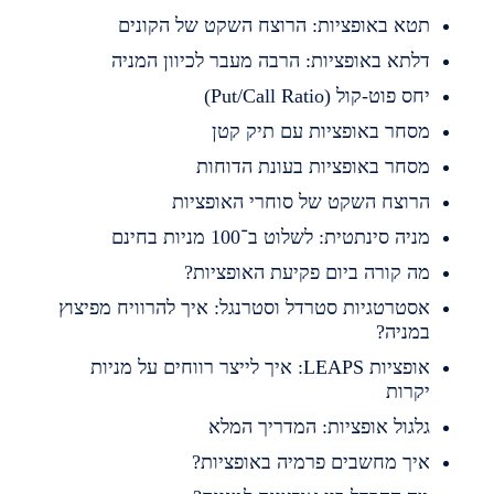
טא באופציות: הרוצח השקט של הקונים
לתא באופציות: הרבה מעבר לכיוון המניה
חס פוט-קול (Put/Call Ratio)
סחר באופציות עם תיק קטן
סחר באופציות בעונת הדוחות
רוצח השקט של סוחרי האופציות
ניה סינתטית: לשלוט ב־100 מניות בחינם
ה קורה ביום פקיעת האופציות?
סטרטגיות סטרדל וסטרנגל: איך להרוויח מפיצוץ
מניה?
אופציות LEAPS: איך לייצר רווחים על מניות
קרות
לגול אופציות: המדריך המלא
יך מחשבים פרמיה באופציות?