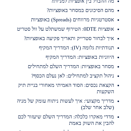
ה ההבדל בין אופציות למניות?
הם הסיכונים במסחר באופציות?
סטרטגיות מרווחים (Spreads) באופציות
פציות 0DTE: הטירוף שמשתלט על וול סטריט
יך לבחור סטרייק ותאריך פקיעה באופציות?
נודתיות גלומה (IV): המדריך המקיף
יווניות באופציות: המדריך המקיף
סחר באופציות: המדריך השלם למתחילים
יהול תקציב למתחילים: לאן נעלם הכסף?
קצאת נכסים: הסוד האמיתי מאחורי בניית תיק
שקעות
דריך מקצועי: איך לעשות ניתוח עומק של מניה
שלב אחר שלב)
דדי מאקרו כלכלה: המדריך השלם שיעזור לכם
הבין את השוק באמת