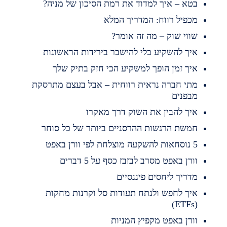
טא – איך למדוד את רמת הסיכון של מניה?
כפיל רווח: המדריך המלא
ווי שוק – מה זה אומר?
יך להשקיע בלי להישבר בירידות הראשונות
יך זמן הופך למשקיע הכי חזק בתיק שלך
תי חברה נראית רווחית – אבל בעצם מתרסקת
בפנים
יך להבין את השוק דרך מאקרו
משת הרגשות ההרסניים ביותר של כל סוחר
השקעה מוצלחת לפי וורן באפט
ורן באפט מסרב לבזבז כסף על 5 דברים
דריך ליחסים פיננסיים
יך לחפש ולנתח תעודות סל וקרנות מחקות
(ET
ורן באפט מקפיץ המניות