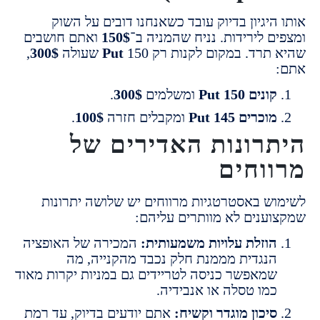
יגיון בדיוק עובד כשאנחנו דובים על השוק
ם לירידות. נניח שהמניה ב־
150$
ואתם חושבים
תרד. במקום לקנות רק
150 שעולה
Put
300$
,
ונים
150
Put
ומשלמים
300$
.
וכרים
145
Put
ומקבלים חזרה
100$
.
רונות האדירים של
וחים
ש באסטרטגיות מרווחים יש שלושה יתרונות
ענים לא מוותרים עליהם:
וזלת עלויות משמעותית:
המכירה של האופציה
נגדית מממנת חלק נכבד מהקנייה, מה
מאפשר כניסה לטריידים גם במניות יקרות מאוד
מו טסלה או אנבידיה.
יכון מוגדר וקשיח:
אתם יודעים בדיוק, עד רמת