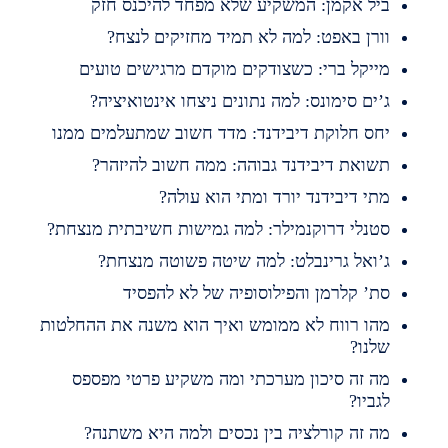
יל אקמן: המשקיע שלא מפחד להיכנס חזק
ורן באפט: למה לא תמיד מחזיקים לנצח?
ייקל ברי: כשצודקים מוקדם מרגישים טועים
’ים סימונס: למה נתונים ניצחו אינטואיציה?
חס חלוקת דיבידנד: מדד חשוב שמתעלמים ממנו
שואת דיבידנד גבוהה: ממה חשוב להיזהר?
תי דיבידנד יורד ומתי הוא עולה?
טנלי דרוקנמילר: למה גמישות חשיבתית מנצחת?
’ואל גרינבלט: למה שיטה פשוטה מנצחת?
ת’ קלרמן והפילוסופיה של לא להפסיד
הו רווח לא ממומש ואיך הוא משנה את ההחלטות
לנו?
ה זה סיכון מערכתי ומה משקיע פרטי מפספס
גביו?
ה זה קורלציה בין נכסים ולמה היא משתנה?