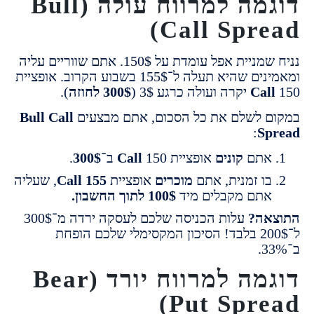
דוגמה למרווח עולה (Bull
Call Spre
נניח שמניית אפל עומדת על 150$. אתם שווריים עליה
היא תעלה ל־155$ בשבוע הקרוב. אופציית
Cal
300$ לחוזה
).
 לשלם את כל הסכום, אתם מבצעים
Bull Call
:
S
תם
קונים
אופציית
150 ב־
Call
300$
.
ו זמנית, אתם
מוכרים
אופציית
155
Call
, שעליה
תם מקבלים מיד
100$ לתוך החשבון.
אה?
עלות הכניסה שלכם לעסקה ירדה מ־300$
ל־200$ בלבד! הסיכון המקסימלי שלכם הופחת
דוגמה למרווח יורד (Bear
Put Spre