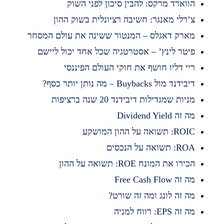
ווארד מרקס: להבין סיכון לפני השוק
’רלי מאנגר: חשיבה רציונלית בשוק ההון
ארק דאגלס – המנטור ששינה את עולם המסחר
יטר לינץ’ – אסטרטגיה שכל אחד יכול ליישם
יי דליו חושף את חוקי העולם הפיננסי
בידנד מול Buybacks – מה נותן יותר כסף?
ניות שמגדילות דיבידנד 20 שנה ברציפות
 זה Dividend Yield
RO: תשואה על ההון המושקע
R: תשואה על הנכסים
כירו את המונח ROE: תשואה על ההון
 זה Free Cash Flow
ה זה לונג ומה זה שורט?
 זה EPS: רווח למניה