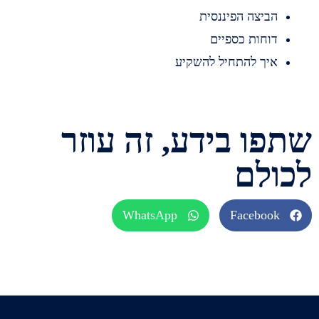
ביצה הפיננסית
וחות כספיים
יך להתחיל להשקיע
ו בידע, זה עוזר
לם
WhatsApp
Faceboo