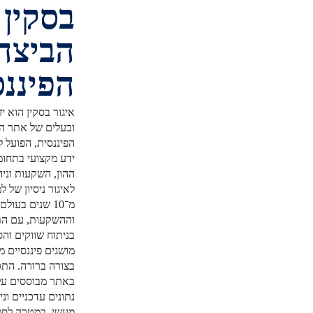
בסקין -
הביצה
הפיננסית
איגור בסקין הוא יזם פיננסי
ובעלים של אתר הביצה
הפיננסית, הפועל להנגשת
ידע מקצועי בתחומי שוק
ההון, השקעות וניהול כסף.
לאיגור ניסיון של למעלה
מ־10 שנים בעולם הפיננסים
וההשקעות, עם התמחות
בניתוח שווקים והסברת
מושגים פיננסיים מורכבים
בצורה ברורה. התכנים
באתר מבוססים על מחקר,
נתונים עדכניים וניסיון
מעשי, במטרה לספק