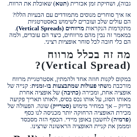
 ושחיקת זמן אכזרית (
תטא
) שאוכלת את הרווח.
ך סוחרים מנוסים מתמודדים עם הבעיות הללו?
לים שלב ועוברים לשימוש באסטרטגיות
ות הנקראות
מרווחים (Vertical Spreads)
.
 זה נבין מהם מרווחים, כיצד הם עובדים, ולמה
 חובה לכל סוחר אופציות רציני.
זה בכלל מרווח
 לקנות חוזה אחד ולהמתין, אסטרטגיית מרווח
ת מ
שתי פעולות שמתבצעות בו-זמנית
: קנייה של
ה אחת, ומכירה (
כתיבה
) של אופציה אחרת
 הסוג, על אותו נכס בסיס, ולאותו תאריך פקיעה
 – אך במחיר מימוש (
סטרייק
) שונה. הפעולה של
 האופציה הרחוקה יותר מכניסה לנו כסף
ה
) לחשבון באופן מיידי. הכסף הזה מסבסד
 את קניית האופציה הראשונה שרצינו.