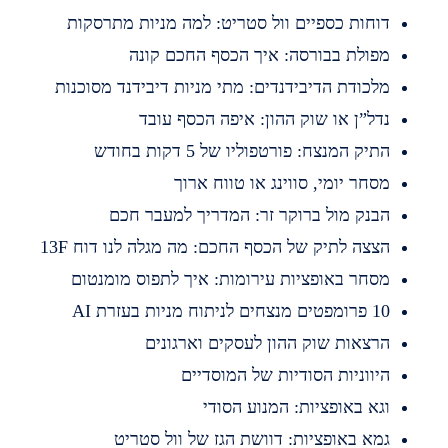
וחות כספיים וול סטריט: למה מניות מתרסקות
פולת בבורסה: איך הכסף החכם קונה
לכודת הדיבידנדים: מתי מניות דיבידנד מסוכנות
דל”ן או שוק ההון: איפה הכסף עובד
תיק המנצח: פורטפוליו של 5 דקות בחודש
סחר יומי, סווינג או טווח ארוך
בנק מול ברוקר זר: המדריך למעבר חכם
צצה לתיק של הכסף החכם: מה מגלה לנו דוח 13F
סחר באופציות עירומות: איך לתפוס מומנטום
מפטים מנצחים לניתוח מניות בעזרת AI
רצאות שוק ההון לעסקים וארגונים
יווניות הסודיות של המוסדיים
גא באופציות: המנוע הסודי
מא באופציות: דוושת הגז של וול סטריט