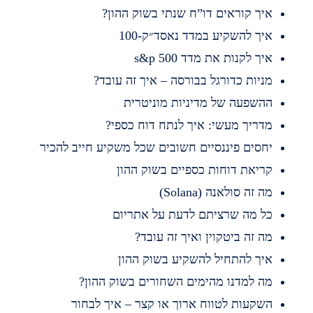
יך קוראים דו”ח שנתי בשוק ההון?
יך להשקיע במדד נאסד״ק-100
יך לקנות את מדד s&p 500
ניות כדורגל בבורסה – איך זה עובד?
השפעה של מדיניות מוניטרית
דריך מעשי: איך לנתח דוח כספי?
חסים פיננסיים חשובים שכל משקיע חייב להכיר
ריאת דוחות כספיים בשוק ההון
ה זה סולאנה (Solana)
ל מה שרציתם לדעת על אתריום
ה זה ביטקוין ואיך זה עובד?
יך להתחיל להשקיע בשוק ההון
ה למדנו מהימים השחורים בשוק ההון?
שקעות לטווח ארוך או קצר – איך לבחור