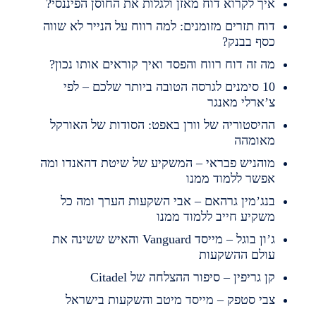
יך לקרוא דוח מאזן ולגלות את החוסן הפיננסי?
וח תזרים מזומנים: למה רווח על הנייר לא שווה
סף בבנק?
ה זה דוח רווח והפסד ואיך קוראים אותו נכון?
10 סימנים לגרסה הטובה ביותר שלכם – לפי
’ארלי מאנגר
היסטוריה של וורן באפט: הסודות של האורקל
אומהה
והניש פבראי – המשקיע של שיטת דהאנדו ומה
פשר ללמוד ממנו
נג’מין גרהאם – אבי השקעות הערך ומה כל
שקיע חייב ללמוד ממנו
ג’ון בוגל – מייסד Vanguard והאיש ששינה את
ולם ההשקעות
ן גריפין – סיפור ההצלחה של Citadel
בי סטפק – מייסד מיטב והשקעות בישראל