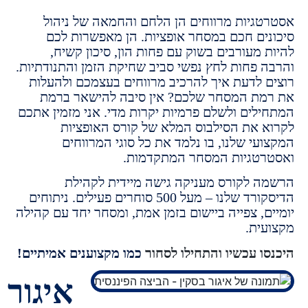
גיות מרווחים הן הלחם והחמאה של ניהול
ים חכם במסחר אופציות. הן מאפשרות לכם
 מעורבים בשוק עם פחות הון, סיכון קשיח,
 פחות לחץ נפשי סביב שחיקת הזמן והתנודתיות.
 לדעת איך להרכיב מרווחים בעצמכם ולהעלות
ת המסחר שלכם? אין סיבה להישאר ברמת
לים ולשלם פרמיות יקרות מדי. אני מזמין אתכם
 את הסילבוס המלא של קורס האופציות
עי שלנו, בו נלמד את כל סוגי המרווחים
טגיות המסחר המתקדמות.
 לקורס מעניקה גישה מיידית לקהילת
הדיסקורד שלנו – מעל 500 סוחרים פעילים. ניתוחים
ם, צפייה ביישום בזמן אמת, ומסחר יחד עם קהילה
ית.
ו עכשיו והתחילו לסחור
כמו מקצוענים אמיתיים!
איגור