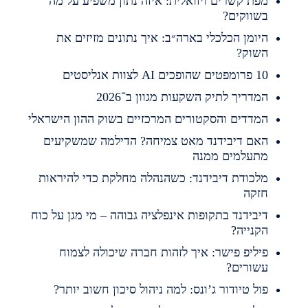
פת קשרים ויזואלית: איזה נתון משפיע על מה
שווקים?
יומן הכלכלי בארה״ב: איך נתונים מזיזים את
שוק?
מפטים שהופכים AI לצוות אנליסטים
מדריך לתיק השקעות מגוון ב־2026
מדדים והסקטורים המרכזיים בשוק ההון הישראלי
אם דיבידנד מאט צמיחה? הדילמה שמשקיעים
תעלמים ממנה
לכודת דיבידנד: כשהנהלה מחלקת כדי להיראות
זקה
יבידנד בתקופות אינפלציה גבוהה – מי מגן על כוח
קנייה?
יליפ פישר: איך לזהות חברה שיכולה לצמוח
שורים?
ול טיודור ג’ונס: למה ניהול סיכון חשוב יותר?