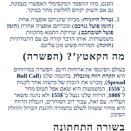
סנט, מהו ההפסד המקסימלי האפשרי בעסקה,
ם אם השוק יקרוס לחלוטין מחר בבוקר.
טרול היווניות:
מכיוון שקניתם אופציה אחת
הזמן פועל נגדכם
) ומכרתם אופציה אחרת (
הזמן
ועל לטובתכם
), שחיקת התטא מתקזזת
שמעותית. אותו הדבר קורה גם עם התנודתיות
הווגה
). המרווח פשוט מגן עליכם.
הקאטץ’? (הפשרה)
 הפיננסי אין ארוחות חינם. הפשרה במרווחים
קרת רווח מוגבלת
. בדוגמה שלנו (
Bull Call
S
), מכרנו את הזכות של מישהו אחר לקנות
1
. המשמעות היא שאם אפל תטוס מחר
1
, הרווח שלנו ננעל ב־
155$
ולא נהנה משאר
ה. עם זאת, עבור רוב הסוחרים, הגבלת הרווח
חיר ששווה לשלם בתמורה להגנת הברזל והוזלת
.
רה התחתונה