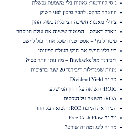
’סי ליוורמור: גאונות בלי משמעת נכשלת
ווארד מרקס: להבין סיכון לפני השוק
’רלי מאנגר: חשיבה רציונלית בשוק ההון
ארק דאגלס – המנטור ששינה את עולם המסחר
יטר לינץ’ – אסטרטגיה שכל אחד יכול ליישם
יי דליו חושף את חוקי העולם הפיננסי
בידנד מול Buybacks – מה נותן יותר כסף?
ניות שמגדילות דיבידנד 20 שנה ברציפות
 זה Dividend Yield
RO: תשואה על ההון המושקע
R: תשואה על הנכסים
כירו את המונח ROE: תשואה על ההון
 זה Free Cash Flow
ה זה לונג ומה זה שורט?