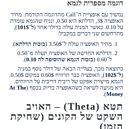
ה מספרית לגמא
נמשיך עם אופציית ה־Call מהדוגמה הקודמת: מחיר
האופציה 3$, הדלתא היא 0.50, ונניח שהגמא עומדת
ל־101$
),
ים שני דברים במקביל:
חיר האופציה עולה ל־3.50$ (
בזכות הדלתא
).
הדלתא החדשה של האופציה תעלה מ־0.50
־0.60 (
בזכות הגמא שהוסיפה לה 0.10
).
ה מכך, בעלייה הבאה של דולר נוסף במניה
), האופציה כבר תרוויח 0.60$ במקום 0.50$.
מייצרת אפקט של ריבית דריבית על הרווחים.
גיעה לשיאה כשהאופציה בדיוק בכסף (
At The
).
M
תטא (Theta) – האויב
ט של הקונים (שחיקת
ן)