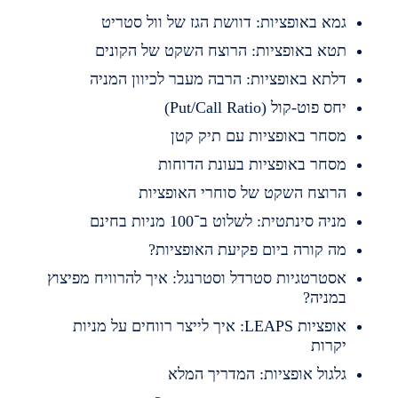
מא באופציות: דוושת הגז של וול סטריט
טא באופציות: הרוצח השקט של הקונים
לתא באופציות: הרבה מעבר לכיוון המניה
חס פוט-קול (Put/Call Ratio)
סחר באופציות עם תיק קטן
סחר באופציות בעונת הדוחות
רוצח השקט של סוחרי האופציות
ניה סינתטית: לשלוט ב־100 מניות בחינם
ה קורה ביום פקיעת האופציות?
סטרטגיות סטרדל וסטרנגל: איך להרוויח מפיצוץ
מניה?
אופציות LEAPS: איך לייצר רווחים על מניות
קרות
לגול אופציות: המדריך המלא