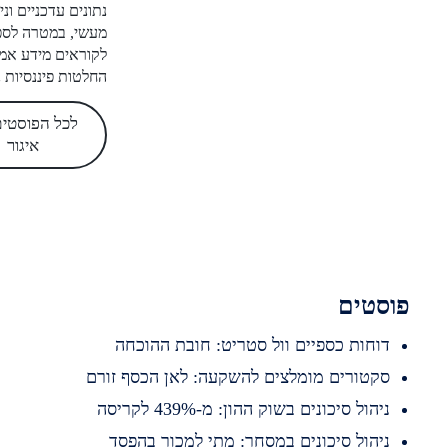
נתונים עדכניים וניסיון
מעשי, במטרה לספק
לקוראים מידע אמין לקבלת
החלטות פיננסיות נכונות.
לכל הפוסטים של
איגור
סטים
וחות כספיים וול סטריט: חובת ההוכחה
קטורים מומלצים להשקעה: לאן הכסף זורם
יהול סיכונים בשוק ההון: מ-439% לקריסה
יהול סיכונים במסחר: מתי למכור בהפסד