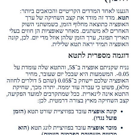
 לאחד המדדים הקריטיים והכואבים ביותר:
 מדד זה מודד את קצב השחיקה של ערך
יה כתוצאה מחלוף הזמן, כשמשתני השוק
ם לא משתנים. מאחר שאופציות הן חוזים בעלי
תפוגה, ערך הזמן שלהן אוזל מדי יום. לכן, קונה
יה תמיד יראה תטא שלילית.
ה מספרית לתטא
נניח שקניתם אופציה ב־5$, והתטא שלה עומדת על
0.0-. המשמעות היא שבכל יום שעובר, מחיר
האופציה שלכם יישחק ב־0.05$ (שהם 5 דולרים לחוזה
 פשוט כי עברה עוד יממה. יתרה מכך, שחיקת
אינה לינארית. ככל שמתקרבים למועד הפקיעה,
שחיקה מאיץ בצורה דרמטית. לכן:
ונה אופציה
עובד בפוזיציית שורט תטא (
הזמן
ועל נגדו
).
וכר אופציה
עובד בפוזיציית לונג תטא (
הוא
רוויח משחיקת הפרמיה היומית
).