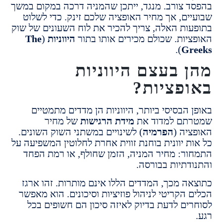
 צורב. מנגד, ייתכן שהמניה דרכה במקום במשך
ים, אך מחיר האופציה שלכם זינק. כדי לשלוט
ות האלה, צריך להכיר את לוח השעונים של שוק
יות. שכולם מכירים אותו בתור
היווניות
(
The
).
Gr
 בעצם היווניות
פציות?
הבסיסי ביותר, היווניות הן מדדים מתמטיים
תם למדוד את
מידת הרגישות
של מחיר
יה (
הפרמיה
) לשינויים במשתני השוק השונים.
ת יוונית בוחנת זווית אחרת לחלוטין המשפיעה על
ר: מחיר המניה, הזמן שחולף, או רמת הפחד
דתיות בבורסה.
ה מכך, המדדים הללו אינם מותרות. זהו ארגז
הקריטי לניהול פוזיציות וסיכונים. הוא מאפשר
ים לדעת בדיוק לאיזה סיכון הם חשופים בכל