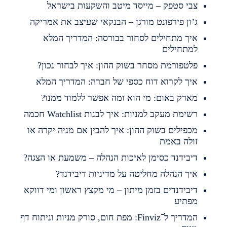
בי סטפק – מייסד מיטב והשקעות בישראל
’ון פירפונט מורגן – הבנקאי שעיצב את אמריקה
יך מתחילים לסחור בבורסה: המדריך המלא
מתחילים
לטפורמת מסחר בשוק ההון: איך לבחור נכון?
יך לקרוא דוח כספי של חברה: המדריך המלא
ארק באום: מי הוא ומה אפשר ללמוד ממנו?
שימת מעקב למניות: איך לבנות Watchlist חכמה
כפילים בשוק ההון: איך להבין אם מניה יקרה או
ולה באמת
יבידנד כסימן לאיכות הנהלה – משמעת או הצגה?
יך הנהלה מחליטה על מדיניות דיבידנד?
יבידנדים בזמן מיתון – מי מקצץ ראשון ומי דווקא
פתיע
המדריך ל־Finviz: מפת חום, סורק מניות וניתוח דף