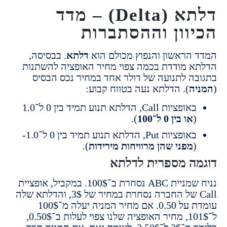
דלתא (Delta) – מדד
וון וההסתברות
הראשון והנפוץ מכולם הוא
דלתא
. בבסיסה,
 מודדת בכמה צפוי מחיר האופציה להשתנות
ה לתנועה של דולר אחד במחיר נכס הבסיס
ה
). הדלתא נעה בטווח קבוע:
באופציות Call, הדלתא תנוע תמיד בין 0 ל־1.0
או בין 0 ל־100
).
באופציות Put, הדלתא תנוע תמיד בין 0 ל־1.0-
מפני שהן מרוויחות מירידות
).
ה מספרית לדלתא
נניח שמניית ABC נסחרת ב־100$. במקביל, אופציית
Call של החברה נסחרת במחיר של 3$, והדלתא שלה
עומדת על 0.50. אם מחיר המניה יעלה מ־100$
ל־101$, מחיר האופציה שלנו צפוי לעלות ב־0.50$,