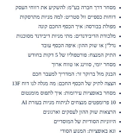
סחר דרך חברה בע”מ: להשקיע את רווחי העסק
וחות כספיים וול סטריט: למה מניות מתרסקות
פולת בבורסה: איך הכסף החכם קונה
לכודת הדיבידנדים: מתי מניות דיבידנד מסוכנות
דל”ן או שוק ההון: איפה הכסף עובד
תיק המנצח: פורטפוליו של 5 דקות בחודש
סחר יומי, סווינג או טווח ארוך
בנק מול ברוקר זר: המדריך למעבר חכם
צצה לתיק של הכסף החכם: מה מגלה לנו דוח 13F
סחר באופציות עירומות: איך לתפוס מומנטום
מפטים מנצחים לניתוח מניות בעזרת AI
רצאות שוק ההון לעסקים וארגונים
יווניות הסודיות של המוסדיים
גא באופציות: המנוע הסודי