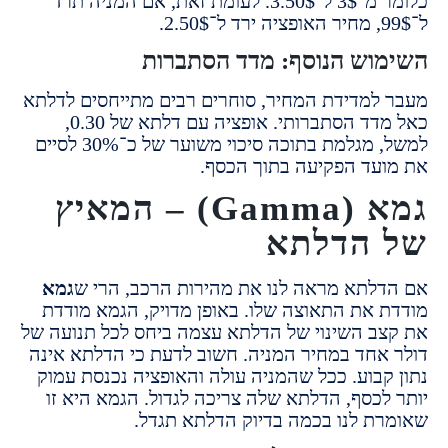
כלומר מ־3$ ל־3.50$. לעומת זאת, אם המניה תרד
וש הנוסף: מדד הסתברות
למדידת המחיר, סוחרים רבים מתייחסים לדלתא
כאל מדד הסתברותי. אופציה עם דלתא של 0.30,
למשל, מגלמת בתוכה סיכוי משוער של כ־30% לסיים
עד הפקיעה בתוך הכסף.
גמא (Gamma) – המאיץ
הדלתא
לתא מראה לנו את מהירות הרכב, הרי ש
גמא
 את התאוצה שלו. באופן מדויק, הגמא מודדת
ב השינוי של הדלתא עצמה ביחס לכל תנועה של
אחד במחיר המניה. חשוב לדעת כי הדלתא אינה
קבוע. ככל שהמניה עולה והאופציה נכנסת עמוק
לכסף, הדלתא שלה צריכה לגדול. הגמא היא זו
ת לנו בכמה בדיוק הדלתא תגדל.