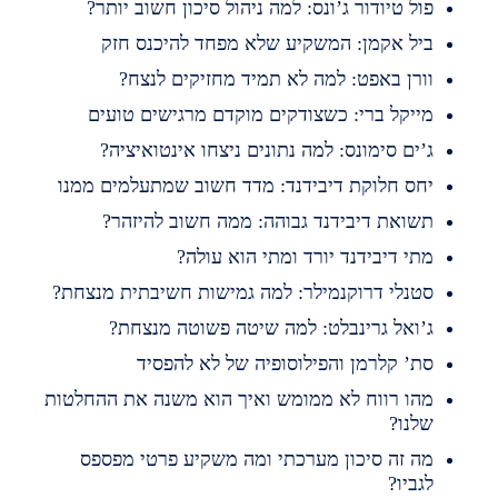
ול טיודור ג’ונס: למה ניהול סיכון חשוב יותר?
יל אקמן: המשקיע שלא מפחד להיכנס חזק
ורן באפט: למה לא תמיד מחזיקים לנצח?
ייקל ברי: כשצודקים מוקדם מרגישים טועים
’ים סימונס: למה נתונים ניצחו אינטואיציה?
חס חלוקת דיבידנד: מדד חשוב שמתעלמים ממנו
שואת דיבידנד גבוהה: ממה חשוב להיזהר?
תי דיבידנד יורד ומתי הוא עולה?
טנלי דרוקנמילר: למה גמישות חשיבתית מנצחת?
’ואל גרינבלט: למה שיטה פשוטה מנצחת?
ת’ קלרמן והפילוסופיה של לא להפסיד
הו רווח לא ממומש ואיך הוא משנה את ההחלטות
לנו?
ה זה סיכון מערכתי ומה משקיע פרטי מפספס
גביו?