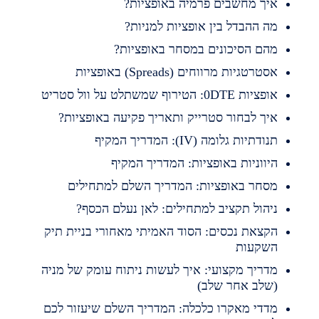
יך מחשבים פרמיה באופציות?
ה ההבדל בין אופציות למניות?
הם הסיכונים במסחר באופציות?
סטרטגיות מרווחים (Spreads) באופציות
פציות 0DTE: הטירוף שמשתלט על וול סטריט
יך לבחור סטרייק ותאריך פקיעה באופציות?
נודתיות גלומה (IV): המדריך המקיף
יווניות באופציות: המדריך המקיף
סחר באופציות: המדריך השלם למתחילים
יהול תקציב למתחילים: לאן נעלם הכסף?
קצאת נכסים: הסוד האמיתי מאחורי בניית תיק
שקעות
דריך מקצועי: איך לעשות ניתוח עומק של מניה
שלב אחר שלב)
דדי מאקרו כלכלה: המדריך השלם שיעזור לכם