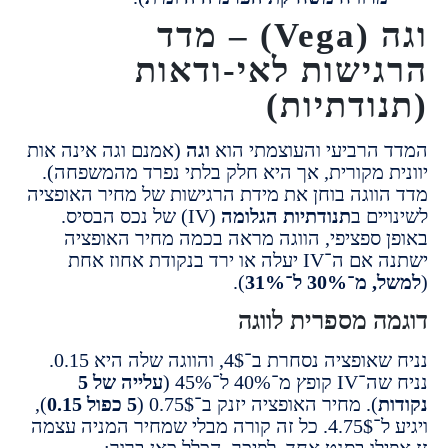
וגה (Vega) – מדד
ישות לאי-ודאות
ודתיות)
הרביעי והעוצמתי הוא
וגה
(אמנם וגה אינה אות
ת מקורית, אך היא חלק בלתי נפרד מהמשפחה).
ווגה בוחן את מידת הרגישות של מחיר האופציה
ים ב
תנודתיות הגלומה
(IV) של נכס הבסיס.
 ספציפי, הווגה מראה בכמה מחיר האופציה
ישתנה אם ה־IV יעלה או ירד בנקודת אחוז אחת
30% ל־31%
).
ה מספרית לווגה
נניח שאופציה נסחרת ב־4$, והווגה שלה היא 0.15.
־40% ל־45% (
עלייה של 5
ת
). מחיר האופציה יזנק ב־0.75$ (
5 כפול 0.15
),
ויגיע ל־4.75$. כל זה קורה מבלי שמחיר המניה עצמה
לו בסנט אחד. לפיכך, הכלל כאן ברור: