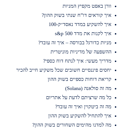
ורן באפט מקפיץ המניות
יך קוראים דו”ח שנתי בשוק ההון?
יך להשקיע במדד נאסד״ק-100
יך לקנות את מדד s&p 500
ניות כדורגל בבורסה – איך זה עובד?
השפעה של מדיניות מוניטרית
דריך מעשי: איך לנתח דוח כספי?
חסים פיננסיים חשובים שכל משקיע חייב להכיר
ריאת דוחות כספיים בשוק ההון
ה זה סולאנה (Solana)
ל מה שרציתם לדעת על אתריום
ה זה ביטקוין ואיך זה עובד?
יך להתחיל להשקיע בשוק ההון
ה למדנו מהימים השחורים בשוק ההון?