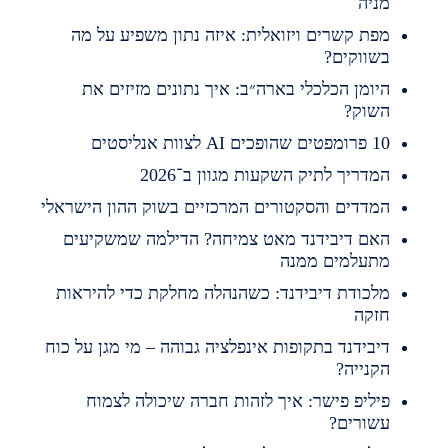
ניה
פת קשרים ויזואלית: איזה נתון משפיע על מה
שווקים?
יומן הכלכלי בארה״ב: איך נתונים מזיזים את
שוק?
מפטים שהופכים AI לצוות אנליסטים
מדריך לתיק השקעות מגוון ב־2026
מדדים והסקטורים המרכזיים בשוק ההון הישראלי
אם דיבידנד מאט צמיחה? הדילמה שמשקיעים
תעלמים ממנה
לכודת דיבידנד: כשהנהלה מחלקת כדי להיראות
זקה
יבידנד בתקופות אינפלציה גבוהה – מי מגן על כוח
קנייה?
יליפ פישר: איך לזהות חברה שיכולה לצמוח
שורים?