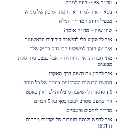
 זה EPS: רווח למניה
טא – איך למדוד את רמת הסיכון של מניה?
כפיל רווח: המדריך המלא
ווי שוק – מה זה אומר?
יך להשקיע בלי להישבר בירידות הראשונות
יך זמן הופך למשקיע הכי חזק בתיק שלך
תי חברה נראית רווחית – אבל בעצם מתרסקת
בפנים
יך להבין את השוק דרך מאקרו
משת הרגשות ההרסניים ביותר של כל סוחר
השקעה מוצלחת לפי וורן באפט
ורן באפט מסרב לבזבז כסף על 5 דברים
דריך ליחסים פיננסיים
יך לחפש ולנתח תעודות סל וקרנות מחקות
(ET