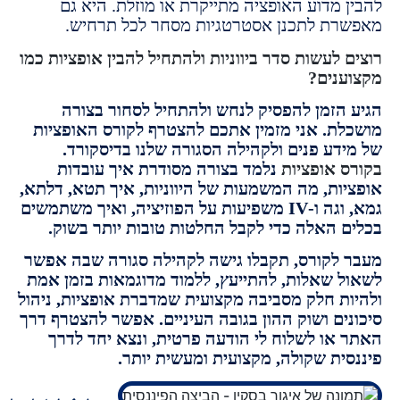
 מדוע האופציה מתייקרת או מוזלת. היא גם
ת לתכנן אסטרטגיות מסחר לכל תרחיש.
לעשות סדר ביווניות ולהתחיל להבין אופציות כמו
נים?
הזמן להפסיק לנחש ולהתחיל לסחור בצורה
ת.
אני מזמין אתכם להצטרף לקורס האופציות
דע פנים ולקהילה הסגורה שלנו בדיסקורד.
 אופציות
נלמד בצורה מסודרת איך עובדות
ות, מה המשמעות של היווניות, איך תטא, דלתא,
גמא, וגה ו-IV משפיעות על הפוזיציה, ואיך משתמשים
 האלה כדי לקבל החלטות טובות יותר בשוק.
לקורס, תקבלו גישה לקהילה סגורה שבה אפשר
 שאלות, להתייעץ, ללמוד מדוגמאות בזמן אמת
ת חלק מסביבה מקצועית שמדברת אופציות, ניהול
ם ושוק ההון בגובה העיניים.
אפשר להצטרף דרך
או לשלוח לי הודעה פרטית, ונצא יחד לדרך
ית שקולה, מקצועית ומעשית יותר.