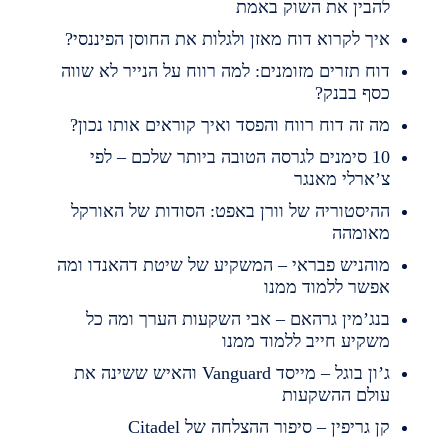
הבין את השוק באמת
יך לקרוא דוח מאזן ולגלות את החוסן הפיננסי?
וח תזרים מזומנים: למה רווח על הנייר לא שווה
סף בבנק?
ה זה דוח רווח והפסד ואיך קוראים אותו נכון?
10 סימנים לגרסה הטובה ביותר שלכם – לפי
’ארלי מאנגר
היסטוריה של וורן באפט: הסודות של האורקל
אומהה
והניש פבראי – המשקיע של שיטת דהאנדו ומה
פשר ללמוד ממנו
נג’מין גרהאם – אבי השקעות הערך ומה כל
שקיע חייב ללמוד ממנו
ג’ון בוגל – מייסד Vanguard והאיש ששינה את
ולם ההשקעות
ן גריפין – סיפור ההצלחה של Citadel