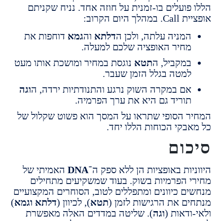
פועלים בו-זמנית על חוזה אחד. נניח שקניתם
היום הקרוב:
מניה עלתה, ולכן ה
דלתא
וה
גמא
דוחפות את
חיר האופציה שלכם למעלה.
מקביל, ה
תטא
נוגסת במחיר ומושכת אותו מעט
מטה בגלל הזמן שעבר.
ם במקרה השוק נרגע והתנודתיות ירדה, ה
וגה
וריד גם היא את ערך הפרמיה.
 הסופי שתראו על המסך הוא פשוט שקלול של
בקי הכוחות הללו יחד.
ום
ות באופציות הן ללא ספק ה־
DNA
האמיתי של
 הפרמיות בשוק. בעוד שמשקיעים מתחילים
ם כיוונים ומתפללים לטוב, הסוחרים המקצועיים
ם את הרגישות לזמן (
תטא
), לכיוון (
דלתא וגמא
)
דאות (
וגה
). שליטה במדדים האלה מאפשרת