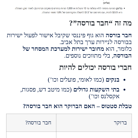
ה “חבר בורסה”?
ורסה
הוא גוף פיננסי שקיבל אישור לפעול ישירות
ה לניירות ערך בתל אביב.
, הוא
מחובר ישירות למערכת המסחר של
ה
, בלי מתווכים נוספים.
 בורסה יכולים להיות
נקים
(כמו לאומי, פועלים וכו’)
תי השקעות גדולים
(כמו מיטב דש, פסגות,
קסלנס וכו’)
סטטוס – האם הברוקר הוא חבר בורסה?
קר
חבר בורסה?