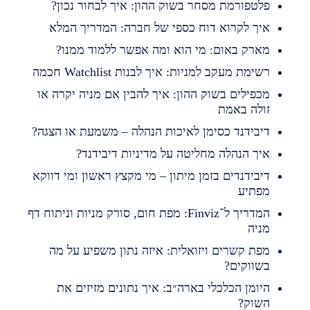
לטפורמת מסחר בשוק ההון: איך לבחור נכון?
יך לקרוא דוח כספי של חברה: המדריך המלא
ארק באום: מי הוא ומה אפשר ללמוד ממנו?
שימת מעקב למניות: איך לבנות Watchlist חכמה
כפילים בשוק ההון: איך להבין אם מניה יקרה או
ולה באמת
יבידנד כסימן לאיכות הנהלה – משמעת או הצגה?
יך הנהלה מחליטה על מדיניות דיבידנד?
יבידנדים בזמן מיתון – מי מקצץ ראשון ומי דווקא
פתיע
המדריך ל־Finviz: מפת חום, סורק מניות וניתוח דף
ניה
פת קשרים ויזואלית: איזה נתון משפיע על מה
שווקים?
יומן הכלכלי בארה״ב: איך נתונים מזיזים את
שוק?