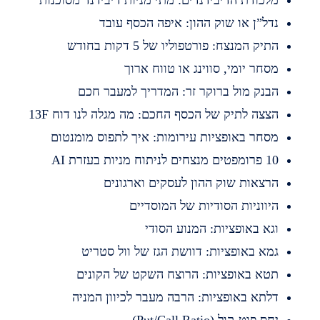
דל”ן או שוק ההון: איפה הכסף עובד
תיק המנצח: פורטפוליו של 5 דקות בחודש
סחר יומי, סווינג או טווח ארוך
בנק מול ברוקר זר: המדריך למעבר חכם
צצה לתיק של הכסף החכם: מה מגלה לנו דוח 13F
סחר באופציות עירומות: איך לתפוס מומנטום
מפטים מנצחים לניתוח מניות בעזרת AI
רצאות שוק ההון לעסקים וארגונים
יווניות הסודיות של המוסדיים
גא באופציות: המנוע הסודי
מא באופציות: דוושת הגז של וול סטריט
טא באופציות: הרוצח השקט של הקונים
לתא באופציות: הרבה מעבר לכיוון המניה
חס פוט-קול (Put/Call Ratio)