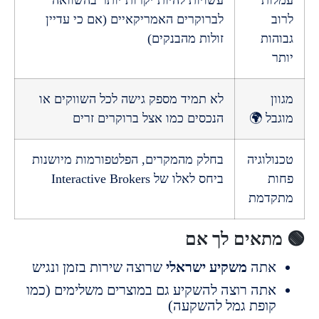
ות
עשויות להיות יקרות יותר בהשוואה
לברוקרים האמריקאיים (אם כי עדיין
ות
זולות מהבנקים)
ן
לא תמיד מספק גישה לכל השווקים או
ל 🌍
הנכסים כמו אצל ברוקרים זרים
לוגיה
בחלק מהמקרים, הפלטפורמות מיושנות
ת
ביחס לאלו של Interactive Brokers
דמת
תאים לך אם
תה
משקיע ישראלי
שרוצה שירות בזמן ונגיש
תה רוצה להשקיע גם במוצרים משלימים (כמו
ופת גמל להשקעה)