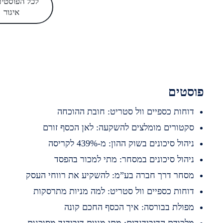
לכל הפוסטים של
איגור
סטים
וחות כספיים וול סטריט: חובת ההוכחה
קטורים מומלצים להשקעה: לאן הכסף זורם
יהול סיכונים בשוק ההון: מ-439% לקריסה
יהול סיכונים במסחר: מתי למכור בהפסד
סחר דרך חברה בע”מ: להשקיע את רווחי העסק
וחות כספיים וול סטריט: למה מניות מתרסקות
פולת בבורסה: איך הכסף החכם קונה
לכודת הדיבידנדים: מתי מניות דיבידנד מסוכנות