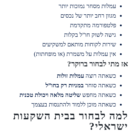
מלות מסחר נמוכות יותר
גוון רחב יותר של נכסים
לטפורמה מתקדמת
ישה לשוק חו”ל בקלות
ירות לקוחות מותאם למשקיעים
ין עמלות על משמרת (או מופחתות)
תי לבחור ברוקר?
שאתה רוצה
עמלות זולות
שאתה סוחר
במניות רק בחו”ל
שאתה מחפש
שליטה מלאה ויכולת טכנית
שאתה מוכן ללמוד ולהתנסות בעצמך
 לבחור בבית השקעות
אלי?