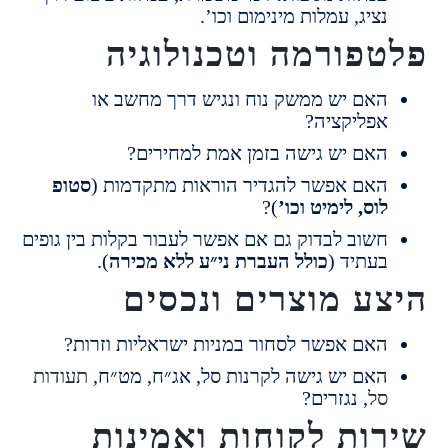
ציג, עמלות מינימום וכו’.
פורמה וטכנולוגיה
אם יש ממשק נוח ונגיש דרך מחשב או
פליקציה?
אם יש גישה בזמן אמת למחירים?
אם אפשר להגדיר הוראות מתקדמות (
סטופ
וס, לימיט וכו’
)?
שוב לבדוק גם אם אפשר לעבור בקלות בין גופים
עתיד (
כולל העברת ני״ע ללא מכירה
).
ע מוצרים ונכסים
אם אפשר לסחור במניות ישראליות וזרות?
אם יש גישה לקרנות סל, אג״ח, מט״ח,
תעודות
ל
, נגזרים?
ות לקוחות ואמינות