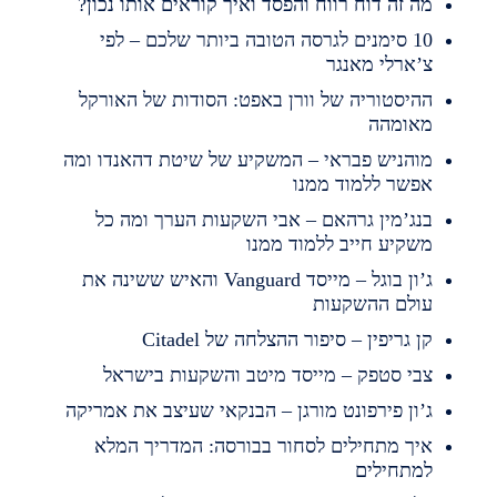
ה זה דוח רווח והפסד ואיך קוראים אותו נכון?
10 סימנים לגרסה הטובה ביותר שלכם – לפי
’ארלי מאנגר
היסטוריה של וורן באפט: הסודות של האורקל
אומהה
והניש פבראי – המשקיע של שיטת דהאנדו ומה
פשר ללמוד ממנו
נג’מין גרהאם – אבי השקעות הערך ומה כל
שקיע חייב ללמוד ממנו
ג’ון בוגל – מייסד Vanguard והאיש ששינה את
ולם ההשקעות
ן גריפין – סיפור ההצלחה של Citadel
בי סטפק – מייסד מיטב והשקעות בישראל
’ון פירפונט מורגן – הבנקאי שעיצב את אמריקה
יך מתחילים לסחור בבורסה: המדריך המלא
מתחילים