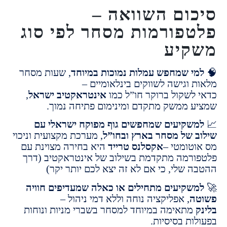
ום השוואה –
פורמות מסחר לפי סוג
קיע
י שמחפש עמלות נמוכות במיוחד
, שעות מסחר
 וגישה לשווקים בינלאומיים –
לשקול ברוקר חו”ל כמו
אינטראקטיב ישראל
,
 ממשק מתקדם ומינימום פתיחה נמוך.
שקיעים שמחפשים גוף מפוקח ישראלי עם
 של מסחר בארץ ובחו”ל
, מערכת מקצועית וניכוי
טומטי –
אקסלנס טרייד
היא בחירה מצוינת עם
רמה מתקדמת בשילוב של אינטראקטיב (דרך
 שלי, כי אם לא זה יצא לכם יותר יקר)
שקיעים מתחילים או כאלה שמעדיפים חוויה
ה
, אפליקציה נוחה וללא דמי ניהול –
מתאימה במיוחד למסחר בשברי מניות ונוחות
ת בסיסיות.