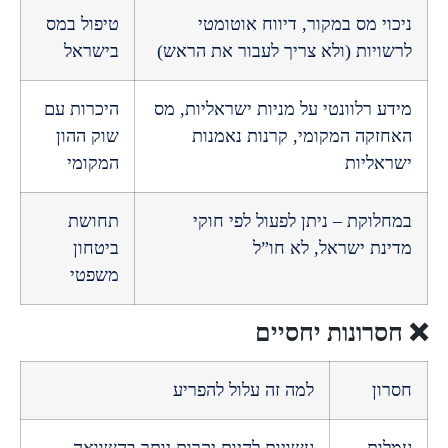
י מס במקור, דיווח אוטומטי
טיפול במס
יות (ולא צריך לעבור את הראש)
בישראל
 רלוונטי על מניות ישראליות, מס
היכרות עם
קה המקומי, קרנות נאמנות
שוק ההון
אליות
המקומי
וקת – ניתן לפעול לפי חוקי
תחושת
ת ישראל, לא חו”ל
ביטחון
משפטי
רונות יחסיים
ן
למה זה עלול להפריע