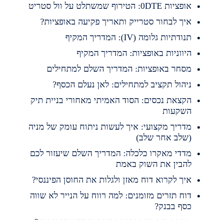
פציות 0DTE: הטירוף שמשתלט על וול סטריט
יך לבחור סטרייק ותאריך פקיעה באופציות?
נודתיות גלומה (IV): המדריך המקיף
יווניות באופציות: המדריך המקיף
סחר באופציות: המדריך השלם למתחילים
יהול תקציב למתחילים: לאן נעלם הכסף?
קצאת נכסים: הסוד האמיתי מאחורי בניית תיק
שקעות
דריך מקצועי: איך לעשות ניתוח עומק של מניה
שלב אחר שלב)
דדי מאקרו כלכלה: המדריך השלם שיעזור לכם
הבין את השוק באמת
יך לקרוא דוח מאזן ולגלות את החוסן הפיננסי?
וח תזרים מזומנים: למה רווח על הנייר לא שווה
סף בבנק?