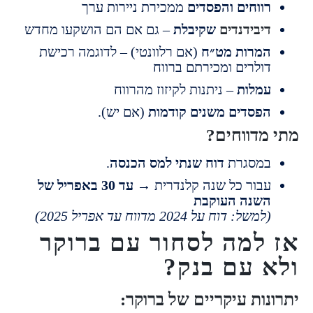
ווחים והפסדים
ממכירת ניירות ערך
יבידנדים
שקיבלת
– גם אם הם הושקעו מחדש
מרות מט״ח
(אם רלוונטי) – לדוגמה רכישת
ולרים ומכירתם ברווח
מלות
– ניתנות לקיזוז מהרווח
פסדים משנים קודמות
(אם יש).
מדווחים?
מסגרת
דוח שנתי למס הכנסה
.
בור כל שנה קלנדרית →
עד 30 באפריל של
שנה העוקבת
למשל: דוח על 2024 מדווח עד אפריל 2025)
למה לסחור עם ברוקר
 עם בנק?
ות עיקריים של ברוקר: