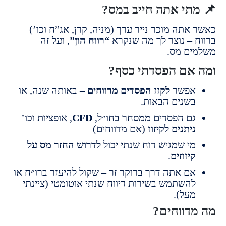
תי אתה חייב במס?
אתה מוכר נייר ערך (מניה, קרן, אג”ח וכו’)
 – נוצר לך מה שנקרא
“רווח הון”
, ועל זה
ם מס.
אם הפסדתי כסף?
פשר
לקזז הפסדים מרווחים
– באותה שנה, או
שנים הבאות.
ם הפסדים ממסחר בחו״ל,
CFD
, אופציות וכו’
יתנים לקיזוז
(אם מדווחים)
י שמגיש דוח שנתי יכול
לדרוש החזר מס על
יזוזים
.
ם אתה דרך ברוקר זר – שקול להיעזר ברו״ח או
השתמש בשירות דיווח שנתי אוטומטי (ציינתי
על).
דווחים?