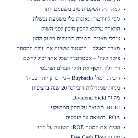
מה תיק השקעות טוב משעמם יותר
’סי ליוורמור: גאונות בלי משמעת נכשלת
ווארד מרקס: להבין סיכון לפני השוק
’רלי מאנגר: חשיבה רציונלית בשוק ההון
ארק דאגלס – המנטור ששינה את עולם המסחר
יטר לינץ’ – אסטרטגיה שכל אחד יכול ליישם
יי דליו חושף את חוקי העולם הפיננסי
בידנד מול Buybacks – מה נותן יותר כסף?
ניות שמגדילות דיבידנד 20 שנה ברציפות
 זה Dividend Yield
RO: תשואה על ההון המושקע
R: תשואה על הנכסים
כירו את המונח ROE: תשואה על ההון
 זה Free Cash Flow