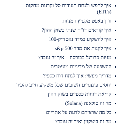
יך לחפש ולנתח תעודות סל וקרנות מחקות
(ET
ורן באפט מקפיץ המניות
יך קוראים דו”ח שנתי בשוק ההון?
יך להשקיע במדד נאסד״ק-100
יך לקנות את מדד s&p 500
ניות כדורגל בבורסה – איך זה עובד?
השפעה של מדיניות מוניטרית
דריך מעשי: איך לנתח דוח כספי?
חסים פיננסיים חשובים שכל משקיע חייב להכיר
ריאת דוחות כספיים בשוק ההון
ה זה סולאנה (Solana)
ל מה שרציתם לדעת על אתריום
ה זה ביטקוין ואיך זה עובד?