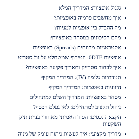
לגול אופציות: המדריך המלא
יך מחשבים פרמיה באופציות?
ה ההבדל בין אופציות למניות?
הם הסיכונים במסחר באופציות?
סטרטגיות מרווחים (Spreads) באופציות
פציות 0DTE: הטירוף שמשתלט על וול סטריט
יך לבחור סטרייק ותאריך פקיעה באופציות?
נודתיות גלומה (IV): המדריך המקיף
יווניות באופציות: המדריך המקיף
סחר באופציות: המדריך השלם למתחילים
יהול תקציב למתחילים: לאן נעלם הכסף?
קצאת נכסים: הסוד האמיתי מאחורי בניית תיק
שקעות
דריך מקצועי: איך לעשות ניתוח עומק של מניה