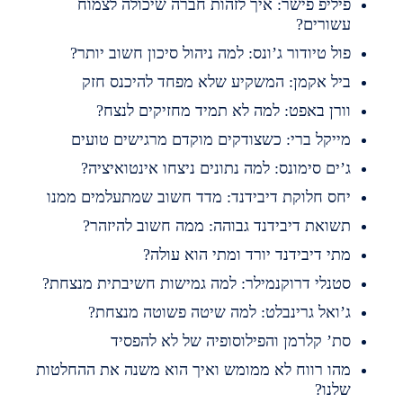
יליפ פישר: איך לזהות חברה שיכולה לצמוח
שורים?
ול טיודור ג’ונס: למה ניהול סיכון חשוב יותר?
יל אקמן: המשקיע שלא מפחד להיכנס חזק
ורן באפט: למה לא תמיד מחזיקים לנצח?
ייקל ברי: כשצודקים מוקדם מרגישים טועים
’ים סימונס: למה נתונים ניצחו אינטואיציה?
חס חלוקת דיבידנד: מדד חשוב שמתעלמים ממנו
שואת דיבידנד גבוהה: ממה חשוב להיזהר?
תי דיבידנד יורד ומתי הוא עולה?
טנלי דרוקנמילר: למה גמישות חשיבתית מנצחת?
’ואל גרינבלט: למה שיטה פשוטה מנצחת?
ת’ קלרמן והפילוסופיה של לא להפסיד
הו רווח לא ממומש ואיך הוא משנה את ההחלטות
לנו?