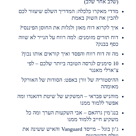
שלב אחר שלב)
דדי מאקרו כלכלה: המדריך השלם שיעזור לכם
הבין את השוק באמת
יך לקרוא דוח מאזן ולגלות את החוסן הפיננסי?
וח תזרים מזומנים: למה רווח על הנייר לא שווה
סף בבנק?
ה זה דוח רווח והפסד ואיך קוראים אותו נכון?
10 סימנים לגרסה הטובה ביותר שלכם – לפי
’ארלי מאנגר
היסטוריה של וורן באפט: הסודות של האורקל
אומהה
והניש פבראי – המשקיע של שיטת דהאנדו ומה
פשר ללמוד ממנו
נג’מין גרהאם – אבי השקעות הערך ומה כל
שקיע חייב ללמוד ממנו
ג’ון בוגל – מייסד Vanguard והאיש ששינה את
ולם ההשקעות