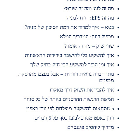
ה זה לונג ומה זה שורט?
 זה EPS: רווח למניה
טא – איך למדוד את רמת הסיכון של מניה?
כפיל רווח: המדריך המלא
ווי שוק – מה זה אומר?
יך להשקיע בלי להישבר בירידות הראשונות
יך זמן הופך למשקיע הכי חזק בתיק שלך
תי חברה נראית רווחית – אבל בעצם מתרסקת
בפנים
יך להבין את השוק דרך מאקרו
משת הרגשות ההרסניים ביותר של כל סוחר
השקעה מוצלחת לפי וורן באפט
ורן באפט מסרב לבזבז כסף על 5 דברים
דריך ליחסים פיננסיים