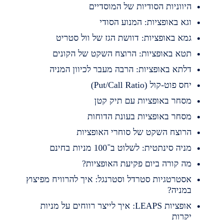
יווניות הסודיות של המוסדיים
גא באופציות: המנוע הסודי
מא באופציות: דוושת הגז של וול סטריט
טא באופציות: הרוצח השקט של הקונים
לתא באופציות: הרבה מעבר לכיוון המניה
חס פוט-קול (Put/Call Ratio)
סחר באופציות עם תיק קטן
סחר באופציות בעונת הדוחות
רוצח השקט של סוחרי האופציות
ניה סינתטית: לשלוט ב־100 מניות בחינם
ה קורה ביום פקיעת האופציות?
סטרטגיות סטרדל וסטרנגל: איך להרוויח מפיצוץ
מניה?
אופציות LEAPS: איך לייצר רווחים על מניות
קרות