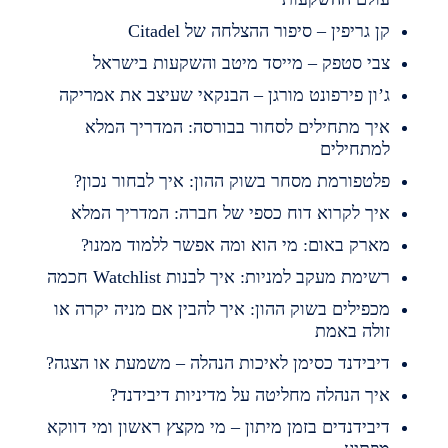
ן גריפין – סיפור ההצלחה של Citadel
בי סטפק – מייסד מיטב והשקעות בישראל
’ון פירפונט מורגן – הבנקאי שעיצב את אמריקה
יך מתחילים לסחור בבורסה: המדריך המלא
מתחילים
לטפורמת מסחר בשוק ההון: איך לבחור נכון?
יך לקרוא דוח כספי של חברה: המדריך המלא
ארק באום: מי הוא ומה אפשר ללמוד ממנו?
שימת מעקב למניות: איך לבנות Watchlist חכמה
כפילים בשוק ההון: איך להבין אם מניה יקרה או
ולה באמת
יבידנד כסימן לאיכות הנהלה – משמעת או הצגה?
יך הנהלה מחליטה על מדיניות דיבידנד?
יבידנדים בזמן מיתון – מי מקצץ ראשון ומי דווקא