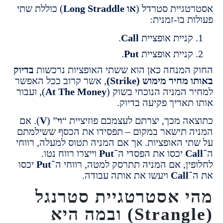
גיית סטרדל (
או Long Straddle
) כוללת שתי
 בו-זמנית:
ניית אופציית
Call
.
ניית אופציית
Put
.
המנחה כאן הוא ששתי האופציות נרכשות
בדיוק
חיר מימוש (Strike)
, אשר קרוב ככל האפשר
 המניה הנוכחי בשוק (
At The Money
), ועבור
תאריך פקיעה בדיוק.
ה מכך, יצרתם לעצמכם פוזיציית “
וי
” (
V
). אם
 תישאר במקום – תפסידו את הכסף ששילמתם
י האופציות. אך אם המניה תטוס למעלה, רווחי
C
יכסו את הפסדי ה־
Put
וייצרו רווח נטו.
ין, אם המניה תתרסק למטה, רווחי ה־
Put
יכסו
Call
ויעשו את אותה עבודה.
 אסטרטגיית סטרנגל
(Strangle) ובמה היא