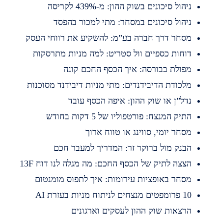
יהול סיכונים בשוק ההון: מ-439% לקריסה
יהול סיכונים במסחר: מתי למכור בהפסד
סחר דרך חברה בע”מ: להשקיע את רווחי העסק
וחות כספיים וול סטריט: למה מניות מתרסקות
פולת בבורסה: איך הכסף החכם קונה
לכודת הדיבידנדים: מתי מניות דיבידנד מסוכנות
דל”ן או שוק ההון: איפה הכסף עובד
תיק המנצח: פורטפוליו של 5 דקות בחודש
סחר יומי, סווינג או טווח ארוך
בנק מול ברוקר זר: המדריך למעבר חכם
צצה לתיק של הכסף החכם: מה מגלה לנו דוח 13F
סחר באופציות עירומות: איך לתפוס מומנטום
מפטים מנצחים לניתוח מניות בעזרת AI
רצאות שוק ההון לעסקים וארגונים