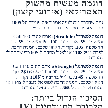
מה מעשית מהשוק
ריקאי (אירועי קיצון)
שחברת טכנולוגיה אמריקאית עומדת על
100$
.
יא מפרסמת את דוחותיה הכספיים.
טרדל (Straddle):
אתם קונים Call 100
מים
5$
. אתם קונים Put 100 ומשלמים
5$
. סך
עה:
10$
. נקודות האיזון שלכם: המניה חייבת
 מעל
110$
או לצלול מתחת ל-
90$
כדי שתתחילו
ח.
רנגל (Strangle):
אתם קונים Call 110
מים
2$
. אתם קונים Put 90 ומשלמים
2$
. סך
עה:
4$
בלבד (
זול בהרבה מ־10$
). נקודות
ן שלכם: המניה חייבת לטוס אל מעבר ל-
114$
או
ק מתחת ל-
86$
כדי שתתחילו להרוויח.
כון הגדול ביותר:
מלכודת התנודתיות (IV