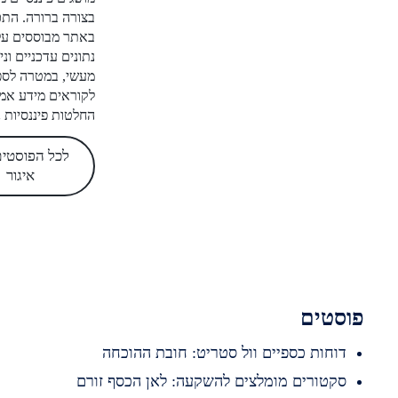
בצורה ברורה. התכנים
באתר מבוססים על מחקר,
נתונים עדכניים וניסיון
מעשי, במטרה לספק
לקוראים מידע אמין לקבלת
החלטות פיננסיות נכונות.
לכל הפוסטים של
איגור
סטים
וחות כספיים וול סטריט: חובת ההוכחה
קטורים מומלצים להשקעה: לאן הכסף זורם