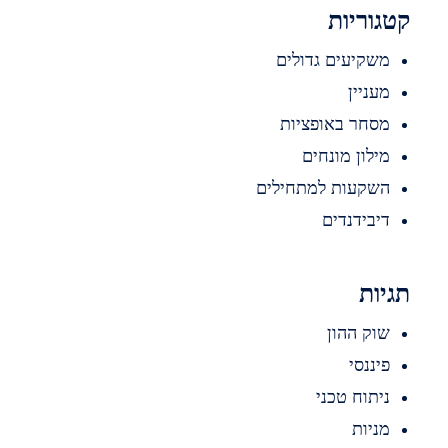
וריות
שקיעים גדולים
עניין
סחר באופציות
ילון מונחים
שקעות למתחילים
יבידנדים
ות
וק ההון
יננסי
יתוח טכני
ניות