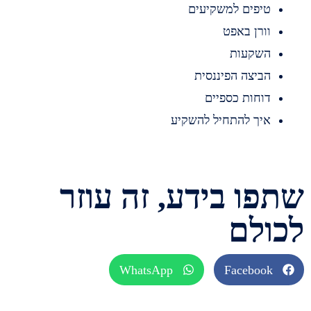
יפים למשקיעים
ורן באפט
שקעות
ביצה הפיננסית
וחות כספיים
יך להתחיל להשקיע
ו בידע, זה עוזר
לם
WhatsApp
Faceboo