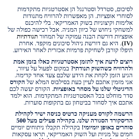
ם, סטרדל וסטרנגל הן אסטרטגיות מתקדמות
י אופציות. הן מאפשרות להרוויח מתנודות
ת וקיצוניות בשוק האמריקאי. בלי להיכנס
י ניחוש של כיוון המניה. אבל רכישה כפולה של
ות דורשת הבנה עמוקה של תמחור
תנודתיות
 היא גם דורשת ניהול סיכונים מוקפד. אחרת
 קורבן לשחיקת פרמיות אכזרית לאחר האירוע.
 לדעת איך לתזמן אסטרטגיות כאלו בזמן אמת
ויח כשהשוק תנודתי?
במקום לפעול על עיוור,
הזמן לקחת את הידע שלכם צעד אחד קדימה.
זמין אתכם לעיין כעת בסילבוס המלא של
הקורס
טלי שלנו על מסחר באופציות
. הקורס יעשה לכם
וחלט בכל האסטרטגיות המתקדמות. הוא ילמד
איך לסחור בביטחון גם בתקופות סוערות.
 לקורס מעניקה כרטיס כניסה ישיר לקהילת
הדיסקורד הסגורה שלנו. בקהילה פעילים מעל 500
 באופן יומיומי!
בקהילה תקבלו ניתוחים יומיים
על מניות ועל השוק האמריקאי, תראו עסקאות