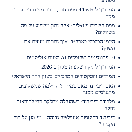
פתיע
המדריך ל־Finviz: מפת חום, סורק מניות וניתוח דף
ניה
פת קשרים ויזואלית: איזה נתון משפיע על מה
שווקים?
יומן הכלכלי בארה״ב: איך נתונים מזיזים את
שוק?
מפטים שהופכים AI לצוות אנליסטים
מדריך לתיק השקעות מגוון ב־2026
מדדים והסקטורים המרכזיים בשוק ההון הישראלי
אם דיבידנד מאט צמיחה? הדילמה שמשקיעים
תעלמים ממנה
לכודת דיבידנד: כשהנהלה מחלקת כדי להיראות
זקה
יבידנד בתקופות אינפלציה גבוהה – מי מגן על כוח
קנייה?