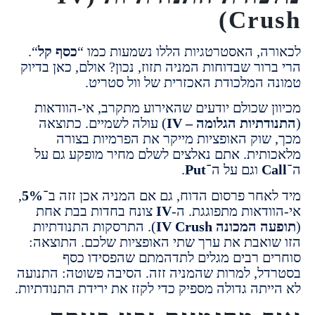
Cru
ה, האסטרטגיות הללו נשמעות כמו “
כסף קל
“.
ור שבדוחות המניה תזוז, נכון? אולם, כאן בדיוק
 המלכודת האכזרית של וול סטריט.
ן שכולם יודעים שהאירוע מתקרב, אי-הוודאות
תיות הגלומה – IV
) עולה לשמיים. כתוצאה
שוק האופציות מייקר את הפרמיות בצורה
תית. אתם נאלצים לשלם מחיר מופקע גם על
C
וגם על ה־
Put
.
אחר פרסום הדוח, גם אם המניה אכן זזה ב־
5%
,
ודאות מתפוגגת. ה-
IV
צונח בחדות בבת אחת
המכונה IV Crush
). התרסקות התנודתיות
ואבת את ערך שתי האופציות שלכם. התוצאה:
ם רבים מגלים לתדהמתם שהפסידו כסף
ל, למרות שהמניה זזה. הסיבה פשוטה: התנועה
יתה גדולה מספיק כדי לקזז את ירידת התנודתיות.