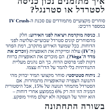
 מתזמנים נכון כניסה
רדל או סטרנגל?
ם מקצועיים מתמודדים עם סכנת ה-
IV Crush
 דרכים:
ניסה מוקדמת ויציאה לפני האירוע:
חלק
הסוחרים קונים סטרדל שבועיים-שלושה לפני
דוחות. ככל שמועד האירוע מתקרב, רמת הפחד
ה־IV
) עולה ומייקרת את האופציות (
זוכרים את
דד ה־Vega?
). הם מוכרים את האופציות ברווח
קות לפני פרסום הדוח. כך הם נהנים מעליית
תנודתיות בלי להמר על הדו”ח עצמו.
יתוח סטטיסטי:
סוחר מקצועי תמיד יבדוק מהי
תנועה הצפויה שהאופציות מתמחרות. אם
הסטרדל מתמחר תנועה של 15%, אבל היסטורית
המניה הזו זזה רק 6% בממוצע אחרי דוחות –
וא יוותר על העסקה ולא ישלם מחיר מופקע.
רה התחתונה