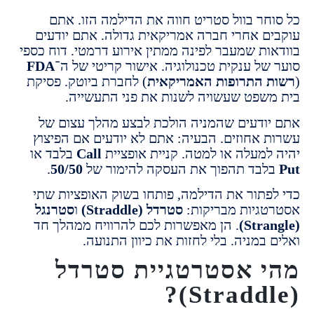
חר בוול סטריט חווה את הדילמה הזו. אתם
ם אחרי חברה אמריקאית גדולה. אתם יודעים
ות שמעבר לפינה ממתין אירוע דרמטי. דוח כספי
של ענקית טכנולוגיה. אישור קריטי של ה־
FDA
 התרופות האמריקאית
) לחברת ביוטק. פסיקת
שפט שעשויה לשנות את פני התעשייה.
ודעים שהמניה הולכת לבצע מהלך עצום של
 אחוזים. הבעיה: אתם לא יודעים אם הפיצוץ
למעלה או למטה. קניית אופציית
Call
בלבד או
בד תהפוך את העסקה להימור של
50/50
.
פתור את הדילמה, פותחו בשוק האופציות שתי
גיות מבריקות:
סטרדל (Straddle)
ו
סטרנגל
. הן מאפשרות לכם להרוויח ממהלך חד
במניה. בלי לחזות את כיוון התנועה.
 אסטרטגיית סטרדל