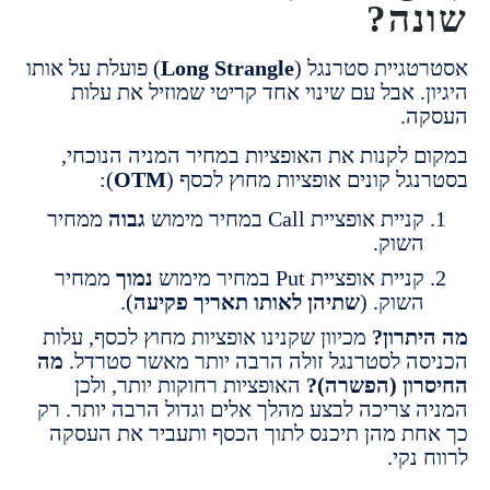
ה?
גיית סטרנגל (
Long Strangle
) פועלת על אותו
. אבל עם שינוי אחד קריטי שמוזיל את עלות
ה.
 לקנות את האופציות במחיר המניה הנוכחי,
גל קונים אופציות מחוץ לכסף (
OTM
):
ניית אופציית Call במחיר מימוש
גבוה
ממחיר
שוק.
ניית אופציית Put במחיר מימוש
נמוך
ממחיר
שוק. (
שתיהן לאותו תאריך פקיעה
).
תרון?
מכיוון שקנינו אופציות מחוץ לכסף, עלות
ה לסטרנגל זולה הרבה יותר מאשר סטרדל.
מה
ון (הפשרה)?
האופציות רחוקות יותר, ולכן
 צריכה לבצע מהלך אלים וגדול הרבה יותר. רק
ת מהן תיכנס לתוך הכסף ותעביר את העסקה
נקי.