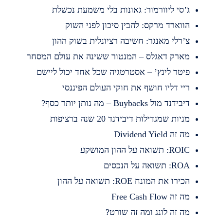
’סי ליוורמור: גאונות בלי משמעת נכשלת
ווארד מרקס: להבין סיכון לפני השוק
’רלי מאנגר: חשיבה רציונלית בשוק ההון
ארק דאגלס – המנטור ששינה את עולם המסחר
יטר לינץ’ – אסטרטגיה שכל אחד יכול ליישם
יי דליו חושף את חוקי העולם הפיננסי
בידנד מול Buybacks – מה נותן יותר כסף?
ניות שמגדילות דיבידנד 20 שנה ברציפות
 זה Dividend Yield
RO: תשואה על ההון המושקע
R: תשואה על הנכסים
כירו את המונח ROE: תשואה על ההון
 זה Free Cash Flow
ה זה לונג ומה זה שורט?