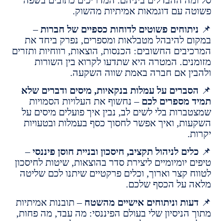
ה ההבדלים ביניהם. המדריכים כתובים בשפה
 עם דוגמאות אמיתיות מהשוק.
תוחים פשוטים לדוחות כספיים של חברות
–
 להיבהל מטבלאות ומספרים, נפרק ביחד את
בים החשובים: הכנסות, הוצאות, רווחיות ותזרים
ים. המטרה היא שתדעו לקרוא בין השורות
ן אם חברה באמת שווה השקעה.
ברים על עמלות בנקאיות, מיסים ודברים שלא
מספרים לכם
– נחשוף את העלויות הסמויות
רות בלי לשים לב, נבין איך פועלים מיסים על
ת, ואיך אפשר לחסוך כסף בעמלות ובטעויות
ם לניהול תקציב, חיסכון ובניית חוסן פיננסי
–
יומיומיים ליצירת סדר בהוצאות, שיטות לחיסכון
 קצר וארוך, וכלים פרקטיים שיתנו לכם שליטה
על הכסף שלכם.
ות וניתוחים אישיים מהשטח
– תובנות אמיתיות
הניסיון שלי בעולם הפיננסי: מה עבד, מה פחות,