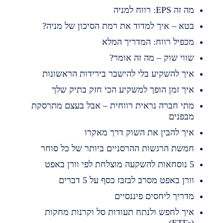
 זה EPS: רווח למניה
טא – איך למדוד את רמת הסיכון של מניה?
כפיל רווח: המדריך המלא
ווי שוק – מה זה אומר?
יך להשקיע בלי להישבר בירידות הראשונות
יך זמן הופך למשקיע הכי חזק בתיק שלך
תי חברה נראית רווחית – אבל בעצם מתרסקת
בפנים
יך להבין את השוק דרך מאקרו
משת הרגשות ההרסניים ביותר של כל סוחר
השקעה מוצלחת לפי וורן באפט
ורן באפט מסרב לבזבז כסף על 5 דברים
דריך ליחסים פיננסיים
יך לחפש ולנתח תעודות סל וקרנות מחקות