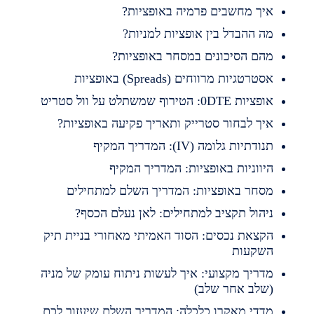
יך מחשבים פרמיה באופציות?
ה ההבדל בין אופציות למניות?
הם הסיכונים במסחר באופציות?
סטרטגיות מרווחים (Spreads) באופציות
פציות 0DTE: הטירוף שמשתלט על וול סטריט
יך לבחור סטרייק ותאריך פקיעה באופציות?
נודתיות גלומה (IV): המדריך המקיף
יווניות באופציות: המדריך המקיף
סחר באופציות: המדריך השלם למתחילים
יהול תקציב למתחילים: לאן נעלם הכסף?
קצאת נכסים: הסוד האמיתי מאחורי בניית תיק
שקעות
דריך מקצועי: איך לעשות ניתוח עומק של מניה
שלב אחר שלב)
דדי מאקרו כלכלה: המדריך השלם שיעזור לכם