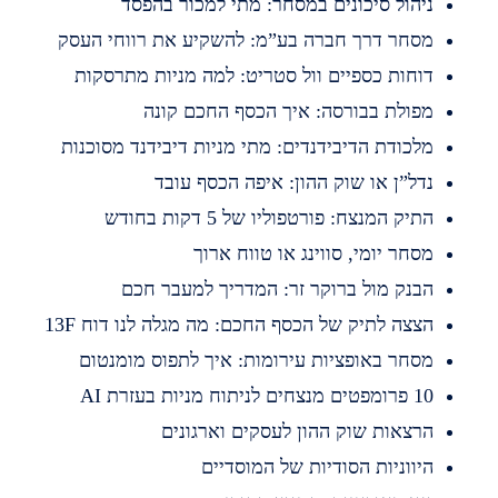
יהול סיכונים במסחר: מתי למכור בהפסד
סחר דרך חברה בע”מ: להשקיע את רווחי העסק
וחות כספיים וול סטריט: למה מניות מתרסקות
פולת בבורסה: איך הכסף החכם קונה
לכודת הדיבידנדים: מתי מניות דיבידנד מסוכנות
דל”ן או שוק ההון: איפה הכסף עובד
תיק המנצח: פורטפוליו של 5 דקות בחודש
סחר יומי, סווינג או טווח ארוך
בנק מול ברוקר זר: המדריך למעבר חכם
צצה לתיק של הכסף החכם: מה מגלה לנו דוח 13F
סחר באופציות עירומות: איך לתפוס מומנטום
מפטים מנצחים לניתוח מניות בעזרת AI
רצאות שוק ההון לעסקים וארגונים
יווניות הסודיות של המוסדיים