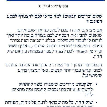
זמן קריאה:
4
דקות
וברוכים הבאים! למה כדאי לכם להצטרף למסע
סי?
אתם את דרככם לכאן, כנראה שגם אתם
ם להבין את הכסף שלכם בצורה טובה יותר ואיך
 לו לעבוד בשבילכם.
בבלוג “הביצה הפיננסית”
בנושאים פיננסיים בגובה העיניים, באופן פשוט
י, ואעזור לכם לצעוד לעבר עצמאות בתחום שוק
 נוצר מתוך רצון אמיתי להפוך את העולם הפיננסי
 ונגיש עבור יותר אנשים. כאן תמצאו מידע
י על:
שקעות
: מדריכים שיסבירו כיצד להתחיל
השקיע, איזה סוגי נכסים קיימים ומה מתאים
כם.
וק ההון
: כל מה שכדאי לדעת על מניות, תעודות