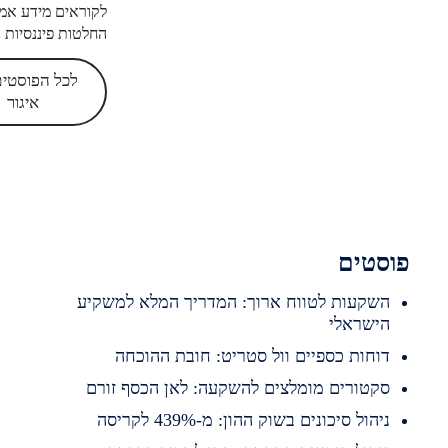
לקוראים מידע אמין לקבלת
החלטות פיננסיות נכונות.
לכל הפוסטים של
איגור
סטים
שקעות לטווח ארוך: המדריך המלא למשקיע
ישראלי
וחות כספיים וול סטריט: חובת ההוכחה
קטורים מומלצים להשקעה: לאן הכסף זורם
יהול סיכונים בשוק ההון: מ-439% לקריסה