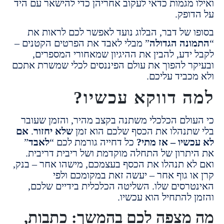
 מגמות כדאי לעקוב אחריהן כדי להישאר עם היד
ופק.
 של דבר, הבלוג נועד לאפשר לכם לראות את
נה הגדולה
” מבלי לאבד את הפרטים הקטנים –
ידע, להבין את ההיגיון שמאחורי המספרים,
ר להפוך את עולם הפיננסים לכלי שמשרת אתכם
כביד עליכם.
 דווקא עכשיו?
ולם הכלכלי משתנה בקצב מהיר, והזמן שעובר
תנהלו את הכסף שלכם הוא זמן
שלא יחזור
.
אם
שיו – אז מתי?
כל דחייה גורמת לכם “
לאבד
”
תרון של התחלה מוקדמת ושל ריבית דריבית.
א תנהלו את הכסף בעצמכם, מישהו אחר – בנק,
ו גוף אחר – יעשה זאת במקומכם ולפי
רסים שלו. השליטה הכלכלית בידיים שלכם,
 להתחיל הוא עכשיו.
מצפה לכם בהמשך: כתבות,