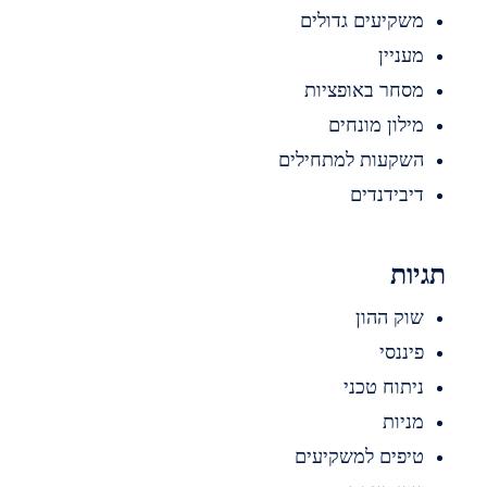
שקיעים גדולים
עניין
סחר באופציות
ילון מונחים
שקעות למתחילים
יבידנדים
ות
וק ההון
יננסי
יתוח טכני
ניות
יפים למשקיעים