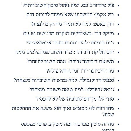
ול טיודור ג’ונס: למה ניהול סיכון חשוב יותר?
יל אקמן: המשקיע שלא מפחד להיכנס חזק
ורן באפט: למה לא תמיד מחזיקים לנצח?
ייקל ברי: כשצודקים מוקדם מרגישים טועים
’ים סימונס: למה נתונים ניצחו אינטואיציה?
חס חלוקת דיבידנד: מדד חשוב שמתעלמים ממנו
שואת דיבידנד גבוהה: ממה חשוב להיזהר?
תי דיבידנד יורד ומתי הוא עולה?
טנלי דרוקנמילר: למה גמישות חשיבתית מנצחת?
’ואל גרינבלט: למה שיטה פשוטה מנצחת?
ת’ קלרמן והפילוסופיה של לא להפסיד
הו רווח לא ממומש ואיך הוא משנה את ההחלטות
לנו?
ה זה סיכון מערכתי ומה משקיע פרטי מפספס
גביו?