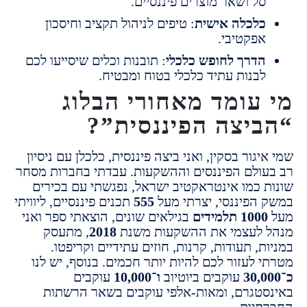
ל ושאר מוצרים פיננסיים.
לכלה אישית
: טיפים לניהול תקציב וחיסכון
פקטיבי.
דרך לחופש כלכלי
: תובנות וכלים שיסייעו לכם
בנות עתיד כלכלי בטוח ומבטיח.
עומד מאחורי הבלוג
יצה הפיננסית”?
גור בסקין, ואני ביצה פיננסית, כלכלן עם ניסיון
ולם הפיננסים וההשקעות. עבדתי בחברות מסחר
 כמו אינטראקטיב ישראל, נפגשתי עם בכירים
הפיננסי, יצרתי מעל
555
תכנים פיננסיים, ליוויתי
10 תלמידים
בגילאים שונים, הוצאתי ספר ואני
לעצמי את ההשקעות משנת
2018
, מתעסק
, תעודות, קרנות, חוזים עתידיים וקריפטו.
לעזור לכם להיות יותר חכמים. בנוסף, יש לנו
עוקבים ביוטיוב
ו־10,000
עוקבים
טגרם, ומאות-אלפי עוקבים בשאר הרשתות
יות.