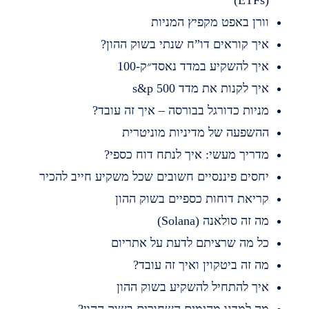
(ET
ורן באפט מקפיץ המניות
יך קוראים דו”ח שנתי בשוק ההון?
יך להשקיע במדד נאסד״ק-100
יך לקנות את מדד s&p 500
ניות כדורגל בבורסה – איך זה עובד?
השפעה של מדיניות מוניטרית
דריך מעשי: איך לנתח דוח כספי?
חסים פיננסיים חשובים שכל משקיע חייב להכיר
ריאת דוחות כספיים בשוק ההון
ה זה סולאנה (Solana)
ל מה שרציתם לדעת על אתריום
ה זה ביטקוין ואיך זה עובד?
יך להתחיל להשקיע בשוק ההון