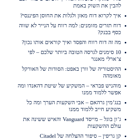
הבין את השוק באמת
יך לקרוא דוח מאזן ולגלות את החוסן הפיננסי?
וח תזרים מזומנים: למה רווח על הנייר לא שווה
סף בבנק?
ה זה דוח רווח והפסד ואיך קוראים אותו נכון?
10 סימנים לגרסה הטובה ביותר שלכם – לפי
’ארלי מאנגר
היסטוריה של וורן באפט: הסודות של האורקל
אומהה
והניש פבראי – המשקיע של שיטת דהאנדו ומה
פשר ללמוד ממנו
נג’מין גרהאם – אבי השקעות הערך ומה כל
שקיע חייב ללמוד ממנו
ג’ון בוגל – מייסד Vanguard והאיש ששינה את
ולם ההשקעות
ן גריפין – סיפור ההצלחה של Citadel