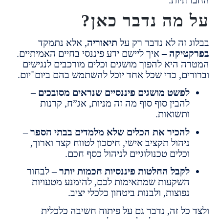
מה נדבר כאן?
 זה לא נדבר רק על
תיאוריה
, אלא נתמקד
טיקה
– איך ליישם ידע פיננסי בחיים האמיתיים.
 היא להפוך מושגים וכלים מורכבים לנגישים
ים, כדי שכל אחד יוכל להשתמש בהם ביום־יום.
פשט מושגים פיננסיים שנראים מסובכים
–
הבין סוף סוף מה זה מניות, אג”ח, קרנות
תשואות.
הכיר את הכלים שלא מלמדים בבתי הספר
–
יהול תקציב אישי, חיסכון לטווח קצר וארוך,
כלים טכנולוגיים לניהול כסף חכם.
קבל החלטות פיננסיות חכמות יותר
– לבחור
שקעות שמתאימות לכם, להימנע מטעויות
פוצות, ולבנות ביטחון כלכלי יציב.
כל זה, נדבר גם על פיתוח חשיבה כלכלית