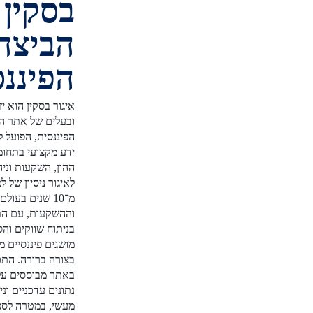
בסקין -
הביצה
הפיננסית
איגור בסקין הוא יזם פיננסי
ובעלים של אתר הביצה
הפיננסית, הפועל להנגשת
ידע מקצועי בתחומי שוק
ההון, השקעות וניהול כסף.
לאיגור ניסיון של למעלה
מ־10 שנים בעולם הפיננסים
וההשקעות, עם התמחות
בניתוח שווקים והסברת
מושגים פיננסיים מורכבים
בצורה ברורה. התכנים
באתר מבוססים על מחקר,
נתונים עדכניים וניסיון
מעשי, במטרה לספק