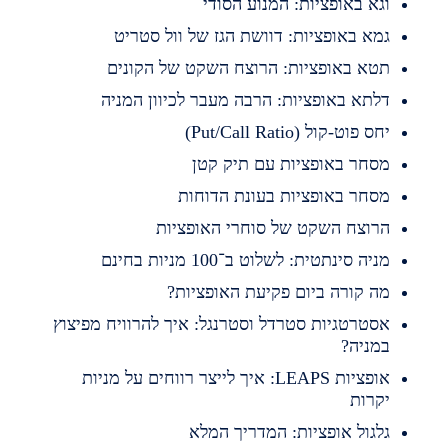
גא באופציות: המנוע הסודי
מא באופציות: דוושת הגז של וול סטריט
טא באופציות: הרוצח השקט של הקונים
לתא באופציות: הרבה מעבר לכיוון המניה
חס פוט-קול (Put/Call Ratio)
סחר באופציות עם תיק קטן
סחר באופציות בעונת הדוחות
רוצח השקט של סוחרי האופציות
ניה סינתטית: לשלוט ב־100 מניות בחינם
ה קורה ביום פקיעת האופציות?
סטרטגיות סטרדל וסטרנגל: איך להרוויח מפיצוץ
מניה?
אופציות LEAPS: איך לייצר רווחים על מניות
קרות
לגול אופציות: המדריך המלא