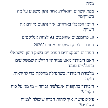
ניה
פת קשרים ויזואלית: איזה נתון משפיע על מה
שווקים?
יומן הכלכלי בארה״ב: איך נתונים מזיזים את
שוק?
מפטים שהופכים AI לצוות אנליסטים
מדריך לתיק השקעות מגוון ב־2026
מדדים והסקטורים המרכזיים בשוק ההון הישראלי
אם דיבידנד מאט צמיחה? הדילמה שמשקיעים
תעלמים ממנה
לכודת דיבידנד: כשהנהלה מחלקת כדי להיראות
זקה
יבידנד בתקופות אינפלציה גבוהה – מי מגן על כוח
קנייה?
יליפ פישר: איך לזהות חברה שיכולה לצמוח
שורים?