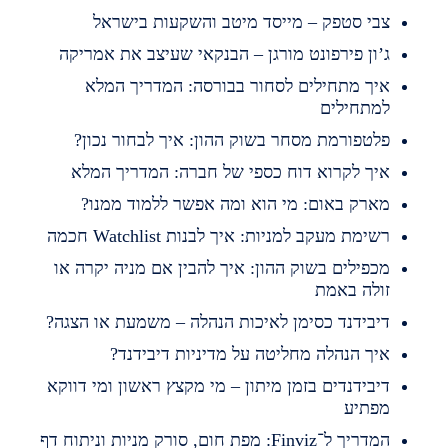
בי סטפק – מייסד מיטב והשקעות בישראל
’ון פירפונט מורגן – הבנקאי שעיצב את אמריקה
יך מתחילים לסחור בבורסה: המדריך המלא
מתחילים
לטפורמת מסחר בשוק ההון: איך לבחור נכון?
יך לקרוא דוח כספי של חברה: המדריך המלא
ארק באום: מי הוא ומה אפשר ללמוד ממנו?
שימת מעקב למניות: איך לבנות Watchlist חכמה
כפילים בשוק ההון: איך להבין אם מניה יקרה או
ולה באמת
יבידנד כסימן לאיכות הנהלה – משמעת או הצגה?
יך הנהלה מחליטה על מדיניות דיבידנד?
יבידנדים בזמן מיתון – מי מקצץ ראשון ומי דווקא
פתיע
המדריך ל־Finviz: מפת חום, סורק מניות וניתוח דף