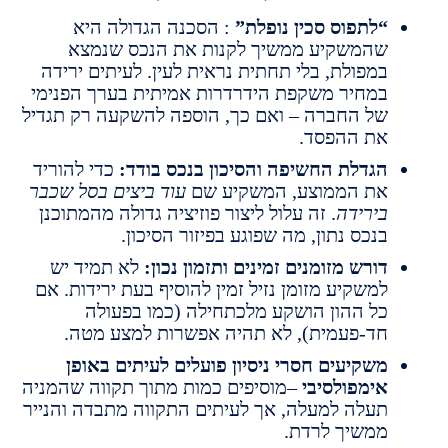
לתפוס סכין נופלת”
: הסכנה הגדולה היא
המשקיע ממשיך לקנות את הנכס שנמצא
מפולת, בלי תחתית נראית לעין. לעיתים ירידה
מחיר משקפת הידרדרות אמיתית בערך הפנימי
ל החברה – ואם כך, הוספה להשקעה רק תגדיל
ת ההפסד.
גדלת החשיפה והסיכון בנכס בודד:
כדי להוריד
ת הממוצע, המשקיע שם
עוד ביצים בסל שכבר
ירידה
. זה עלול ליצור פוזיציה גדולה מהמתוכנן
נכס נתון, מה שפוגע בפיזור הסיכון.
ורש מזומנים זמינים ותזמון נכון:
לא תמיד יש
משקיע מזומן נזיל זמין להוסיף בעת ירידות. אם
ל ההון הושקע מלכתחילה (כמו בפעולה
ד-פעמית), לא תהיה אפשרות למצע מטה.
שקיעים חסרי ניסיון פועלים לעיתים באופן
ימפולסיבי
–מוסיפים כמות מתוך תקווה שהמניה
עלה למעלה, אך לעיתים התקווה מתבדה והנייר
משיך לרדת.