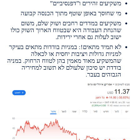
שקיעים זהירים ו”דפנסיביים”
י שחוסך באופן שוטף מתוך הכנסה קבועה
שקיעים במדדים רחבים ושוק שלם, משום
הנחת העבודה היא שבטווח הארוך השוק כולו
שוב לעלות גם אחרי ירידות.
א תמיד מתאים!: במניות בודדות מתאים בעיקר
מניות גדולות ויציבות יחסית או לכאלה
המשקיע מאוד מאמין בהן לטווח הרחוק. במניה
ודדת יש סיכון שלעולם לא תשוב למחיריה
גבוהים בעבר.