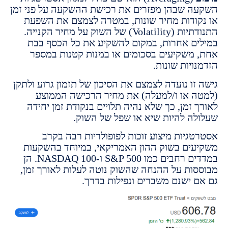
 שבהן מפזרים את רכישת ההשקעה על פני זמן
ודות מחיר שונות, במטרה לצמצם את השפעת
התנודתיות (Volatility) של השוק על מחיר הקנייה.
ם אחרות, במקום להשקיע את כל הכסף בבת
משקיעים בסכומים או במנות קטנות במספר
יות שונות.
זו נועדה לצמצם את הסיכון של תזמון גרוע ולתקן
 או ו/למעלה) את מחיר הרכישה הממוצע
זמן, כך שלא נהיה תלויים בנקודת זמן יחידה
ה להיות שיא או שפל של השוק.
גיות מיצוע זוכות לפופולריות רבה בקרב
ים בשוק ההון האמריקאי, במיוחד בהשקעות
במדדים רחבים כמו S&P 500 ו-NASDAQ 100. הן
ות על ההנחה שהשוק נוטה לעלות לאורך זמן,
 ישנם משברים ונפילות בדרך.