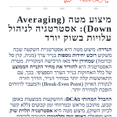
מיצוע מטה (Averaging
Down): אסטרטגיה לניהול
יות בשוק יורד
:
מיצוע מטה היא אסטרטגיית השקעה שבה
ע
רוכש יחידות נוספות
בנייר ערך (מניה, קרן סל
ה)
שמחירן ירד
מאז הרכישה המקורית. מטרת
טגיה היא
להוריד את מחיר הקנייה הממוצע
ל האחזקות בנייר הערך הספציפי. בכך, עם
שות קלה יותר במחיר הנייר, הדרך חזרה
לנקודת האיזון (Break-Even Point) והמעבר לרווחים
 למהירה יותר.
המהותי מDCA:
ההשקעות מבוצעות באופן
 מתוכנן מראש ובמרווחי זמן קבועים (ללא קשר
ן השוק), מיצוע מטה היא
אסטרטגיה תלוית שוק
.
ופעלת
באופן יזום וסלקטיבי
בתגובה לירידת