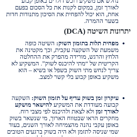
חלש אם משקיע רוכש דולרים באופן קבוע
אורך זמן, במקום לקנות את כל הסכום בפעם
חת, הוא יכול להפחית את הסיכון מתנודות חדות
שער ההמרה.
ות השיטה (DCA)
פחית תלות בתזמון השוק:
השיטה כופה
שמעת של השקעה עקבית, וכך מקטינה את
לחץ והרגש, מורידה מהפרק את ההחלטה
קריטית של “מתי להיכנס לשוק”. המשקיע לא
ריך לנחש מתי השוק בשפל או בשיא – הוא
שקיע באופן קבוע בלי קשר למצב.
יקרון זמן בשוק עדיף על תזמון השוק:
השקעה
בועה מעודדת את המשקיע
להישאר מושקע
אורך זמן
ולא לצאת ולהיכנס לפי מצבי רוח.
חקרים הראו שבטווח הארוך, מי שנשאר בשוק
אופן עקבי נהנה מהצמיחה לאורך השנים, בעוד
מי שניסה לתזמן ולא היה בשוק ברגעים הטובים