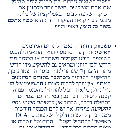
פסיד תשואות ניכרות. לכן מקובל לומר שהזמן
בו אתם מושקעים, חשוב יותר מלתזמן את
שוק. השקעה קבועה באפליקציה של בלינק
גלמת בדיוק את העיקרון הזה: היא
שמה אתכם
שוק כל הזמן,
באופן רציף.
שטות, נוחות והתאמה לתזרים המזומנים
אישי:
יתרון פרקטי נוסף הוא ההתאמה להכנסה
שוטפת. רובנו מקבלים משכורת או הכנסה מדי
ודש ולכן הגיוני ומתאים גם להשקיע מדי חודש
תוך ה”עודף” שנותר לאחר כיסוי ההוצאות. כך,
השקעה הקבועה
משתלבת בתזרים המזומנים
טבעי
. אין צורך לחכות לאירוע חד-פעמי של הון
זיל גדול; כל אחד יכול להתחיל מהכנסה פנויה
טנה יחסית. הדבר נכון במיוחד גם לצעירים
תחילת דרכם, שלרוב
אין ברשותם סכומי עתק
השקעה מיידית
, אך יש להם הכנסה חודשית
ממנה ניתן להקצות חלק להשקעות. כך DCA
אפשר “להתחיל בקטן” – סכום של עשרות או
אות דולרים בכל חודש – ולהגדיל אותו עם