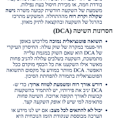
ודדת חמה, או מכירת חיסול בעת נפילות.
שמעת של השקעה חודשית קבועה משרה
גישה
קולה וקרת רוח
מההתחלה. המשקיע מתרכז
הרגל של השקעה ובהקצאה לתיק מאוזן.
ות השיטה (DCA)
שואה פוטנציאלית נמוכה
מלרכוש באופן
ד-פעמי במקרה של שוק עולה: החיסרון העיקרי
של DCA הוא שאם השוק במגמת עלייה
תמשכת, השקעה בשלבים עלולה להניב פחות
אשר אילו השקענו את כל הכסף מוקדם ככל
האפשר. DCA מוותר במודע על מקסום התשואה
פוטנציאלית בתמורה להפחתת הסיכון.
ורש אורך רוח ומשמעת לטווח ארוך:
כדי ש-
DCA יניב את פירותיו, יש להתמיד בהשקעות
בועות לאורך תקופה ארוכה. השיטה
פחות
תאימה למי שיש לו אופק השקעה קצר
.
כול לא להתאים לכל מצב:
אם יש לנו מידע או
ערכה מבוססת שנקודת הזמן הנוכחית היא