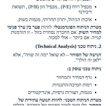
מכפיל רווח (P/E) , מכפיל הון (P/B) , תשואת
יבידנד
יכות הניהול, יתרון תחרותי, מגמות בשוק.
הניתוח הפונדמנטלי
: לזהות
פער בין ערך פנימי
 השוק
. אם החברה נסחרת בזול – זו הזדמנות
 אם ביוקר – אולי למכור.
 של הסוחר
– לא שואל “מה זה שווה”, אלא
ה הולך”.
טכני עוסק ב:
רף המחיר והמחזור
מות תמיכה/התנגדות
גמות, תצורות גרפיות, אינדיקטורים
הניתוח הטכני
:
לחזות תנועה עתידית של
, בלי קשר לערך הפנימי של החברה. הכלים