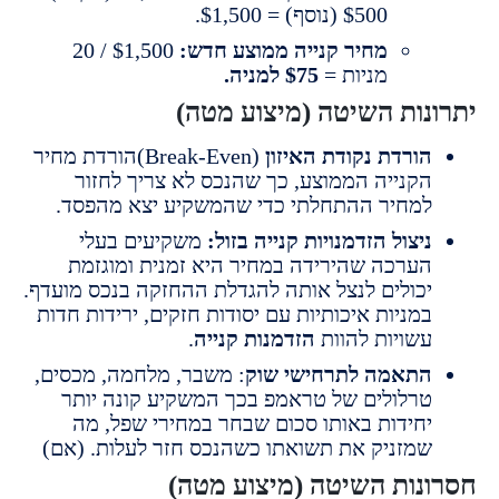
$500 (נוסף) = $1,500.
מחיר קנייה ממוצע חדש:
$1,500 / 20
מניות =
$75 למניה.
נות השיטה (מיצוע מטה)
ורדת נקודת האיזון
(Break-Even)הורדת מחיר
קנייה הממוצע, כך שהנכס לא צריך לחזור
מחיר ההתחלתי כדי שהמשקיע יצא מהפסד.
יצול הזדמנויות קנייה בזול:
משקיעים בעלי
ערכה שהירידה במחיר היא זמנית ומוגזמת
כולים לנצל אותה להגדלת ההחזקה בנכס מועדף.
מניות איכותיות עם יסודות חזקים, ירידות חדות
שויות להוות
הזדמנות קנייה
.
תאמה לתרחישי שוק
: משבר, מלחמה, מכסים,
רלולים של טראמפ בכך המשקיע קונה יותר
חידות באותו סכום שבחר במחירי שפל, מה
מזניק את תשואתו כשהנכס חזר לעלות. (אם)
נות השיטה (מיצוע מטה)