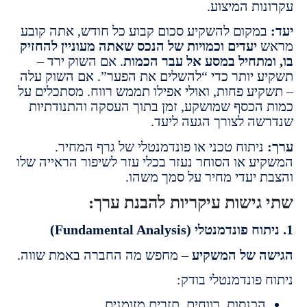
ות המיצוע.
מקום להשקיע סכום קבוע כל חודש, אתה קובע
יעדים וכמויות של הנכס שאתה מעוניין להחזיק
מתחיל במסע אל עבר הכמות
. אם השוק ירד –
 יותר כדי “להשלים את הפער”. אם השוק עלה
יע פחות, ואולי אפילו תממש רווח. מסתכלים על
הכסף שמושקע, זמן בתוך העסקה והתנודתיות
ה לצורך הגעה ליעד.
יתוח טכני או פונדמנטלי של גרף המחיר.
ע או הסוחר נעזר בכלי עזר לשיפור הראייה שלו
 יעדי מחיר על סמך משהו.
גישות עיקריות להבנת ערך:
 של המשקיע
– מחפש מה החברה באמת שווה.
פונדמנטלי בודק:
כנסות, רווחים, תזרים מזומנים