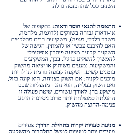
שנים ככל שההכנסה גדלה.
תאמה לתנאי חוסר ודאות:
בתקופות של
י-ודאות גבוהה בשווקים (לדוגמה, מלחמה,
שבר כלכלי, מגפה), משקיעים רבים מתלבטים
אם להיכנס עכשיו או להמתין. הגישה של
שקעה קבועה מציעה פיתרון אופטימלי:
המשיך להשקיע כרגיל
. בכך, המשקיעים
המשקיעות נמנעים משיתוק או יציאה מהשוק
זמנים קשים. השקעה קבועה גורמת לנו להיות
וכנים לקניה: אם השוק בצניחה, הוא קונה בזול;
אם השוק בעלייה, הוא נהנה מהעליות שכבר
ושקע בהן. לאורך עשורים, שיטת פעולה זו
תגלתה כמוצלחת יותר מרוב ניסיונות הזיגזג
נימה-החוצה מהשוק.
ניעת טעויות יקרות בתחילת הדרך:
צעירים
ועדים יותר לטעויות למשל התלהבות מהשקעה