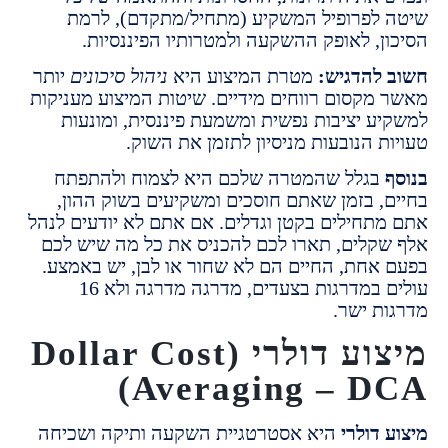
לפרופיל המשקיע (מתחיל/מתקדם), לרמת
ן, לאופק ההשקעה ולמטרותיו הפיננסיות.
להדגיש:
מטרת המיצוע היא
ניהול סיכונים
יותר
מקסום רווחים מידיים. שיטות המיצוע מעניקות
ע יציבות נפשית ומשמעת פיננסית, ומונעות
 הנובעות מניסיון לתזמן את השוק.
בגלל שהמטרה שלכם היא לצמוח ולהתפתח
, בזמן שאתם חוסכים ומשקיעים בשוק ההון,
תחילים בקטן וגדלים. אם אתם לא יודעים לנהל
קלים, תארו לכם להכניס את כל מה שיש לכם
אחת, החיים הם לא שחור או לבן, יש באמצע.
עולים במדרגות בצעדים, מדרגה מדרגה ולא 16
ת ישר.
מיצוע דולרי (Dollar Cost
Averaging – D
דולרי
היא אסטרטגיית השקעה ותיקה ושכיחה