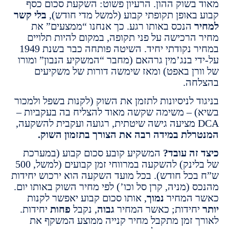
בשוק ההון. הרעיון פשוט: השקעת סכום כסף
באופן תקופתי קבוע (למשל מדי חודש),
בלי קשר
הנכס באותו רגע. כך אנחנו “ממצעים” את
הרכישה על פני תקופה, במקום להיות תלויים
במחיר נקודתי יחיד. השיטה פותחה כבר בשנת 1949
י בנג’מין גרהאם (מחבר “המשקיע הנבון” ומורו
רן באפט) ומאז שימשה דורות של משקיעים
ה.
 לניסיונות לתזמן את השוק (לקנות בשפל ולמכור
 – משימה שקשה מאוד להצליח בה בעקביות –
לת במידה רבה את הצורך בתזמון השוק.
זה עובד?
המשקיע קובע סכום קבוע (במערכת
של בלינק) להשקעה במרווחי זמן קבועים (למשל, 500
כל חודש). בכל מועד השקעה הוא ירכוש יחידות
(מניה, קרן סל וכו’) לפי מחיר השוק באותו יום.
 המחיר
נמוך
, אותו סכום קבוע יאפשר לקנות
חידות; כאשר המחיר
גבוה
, נקבל
פחות
יחידות.
 זמן מתקבל מחיר קנייה ממוצע המשקף את