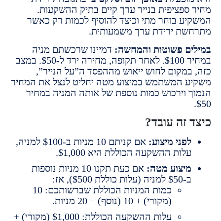
ספציפית בנייר ערך קיים בתיק ההשקעות.
ע בוחר מתי וכיצד להוסיף לכמות רק כאשר
ת ירידת ערך משמעותית.
ם פשוטות והמחשה:
דמיינו שרכשתם מניה
במחיר $100. לאחר תקופה, מחירה ירד ל-$50. במצב
במקום לחוש ייאוש מההפסד ה”על הנייר”,
 המשתמש במיצוע מטה יחליט לנצל את המחיר
 וירכוש כמות נוספת של אותה המניה במחיר
 זה עובד?
פני מיצוע:
אם קניתם 10 מניות ב-$100 למניה,
לות ההשקעה הכוללת היא $1,000.
יצוע מטה:
אם כעת תקנו 10 מניות נוספות
$50 למניה (עלות כוללת $500), אז:
כמות המניות הכוללת שברשותכם: 10
(מקורי) + 10 (נוסף) = 20 מניות.
עלות ההשקעה הכוללת: $1,000 (מקורי) +