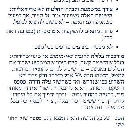
ורך במשמעת וקבלת החלטות לא טריוויאליות:
שיטות האלה נשמעות טוב על הנייר, אך בפועל
שמגיע רגע האמת – לא פשוט להוציא לפועל.
חות מתאים להשקעות אוטומטיות (כמו בהוראת
בע)
א מבטיח ביצועים עודפים בכל מצב
ות עלולה להוביל לאי-מימוש או שינוי שרירותי:
שהשיטה קשה, קיים סיכון שהמשקיע ישבור את
ם באמצע – מה שיכול לגרום לתוצאות גרועות.
למשל, מישהו החל VA אבל כשירד חזק פחד ולא
 כפי שנדרש, ואז כשהשוק עלה חזרה, פספס
ה חסרה. הוא אולי ינסה “ליישר” את זה מאוחר
קנייה במחיר גבוה – ובכך יהפוך את כל היתרון
ון. כדי ששיטה כזו תצליח, צריך
לעמוד בה בכל
ויר
, וזה אתגר.
של כל הגישה הזאת נמצאת גם
בספר שוק ההון