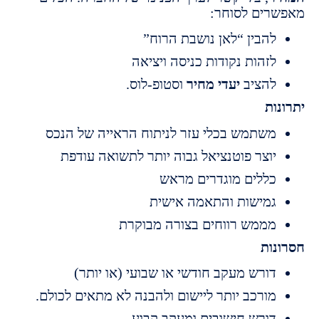
ים לסוחר:
הבין “לאן נושבת הרוח”
זהות נקודות כניסה ויציאה
הציב
יעדי מחיר
וסטופ-לוס.
ת
שתמש בכלי עזר לניתוח הראייה של הנכס
וצר פוטנציאל גבוה יותר לתשואה עודפת
ללים מוגדרים מראש
מישות והתאמה אישית
ממש רווחים בצורה מבוקרת
ות
ורש מעקב חודשי או שבועי (או יותר)
ורכב יותר ליישום ולהבנה לא מתאים לכולם.
ורש חישובים ומעקב קבוע.