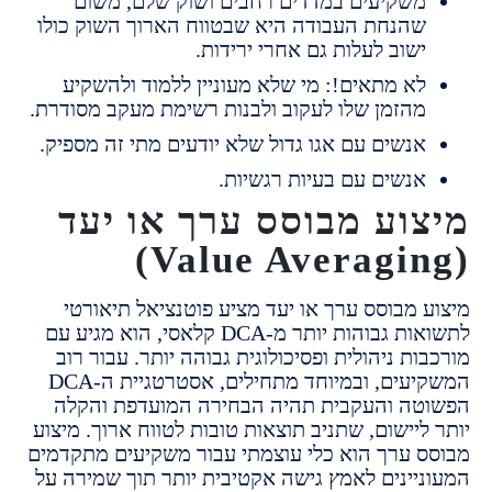
שקיעים במדדים רחבים ושוק שלם, משום
הנחת העבודה היא שבטווח הארוך השוק כולו
שוב לעלות גם אחרי ירידות.
א מתאים!: מי שלא מעוניין ללמוד ולהשקיע
הזמן שלו לעקוב ולבנות רשימת מעקב מסודרת.
נשים עם אגו גדול שלא יודעים מתי זה מספיק.
נשים עם בעיות רגשיות.
וע מבוסס ערך או יעד
 מבוסס ערך או יעד מציע פוטנציאל תיאורטי
לתשואות גבוהות יותר מ-DCA קלאסי, הוא מגיע עם
ת ניהולית ופסיכולוגית גבוהה יותר. עבור רוב
המשקיעים, ובמיוחד מתחילים, אסטרטגיית ה-DCA
ה והעקבית תהיה הבחירה המועדפת והקלה
יישום, שתניב תוצאות טובות לטווח ארוך. מיצוע
 ערך הוא כלי עוצמתי עבור משקיעים מתקדמים
יינים לאמץ גישה אקטיבית יותר תוך שמירה על