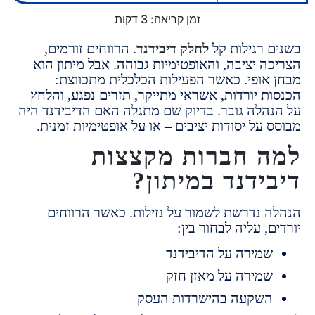
זמן קריאה:
3
דקות
 רגילות קל
לחלק דיבידנד
.
הרווחים זורמים,
ה יציבה,
והאופטימיות גבוהה.
אבל מיתון הוא
אופי.
כאשר הפעילות הכלכלית מתכווצת:
ת יורדות,
אשראי מתייקר,
תזרים נפגע,
והלחץ
הלה גובר.
בדיוק שם מתגלה האם הדיבידנד היה
על יסודות יציבים – או על אופטימיות זמנית.
 חברות מקצצות
ידנד במיתון?
 נדרשת לשמור על נזילות.
כאשר הרווחים
, עליה לבחור בין:
מירה על הדיבידנד
מירה על מאזן חזק
שקעה בהישרדות העסק