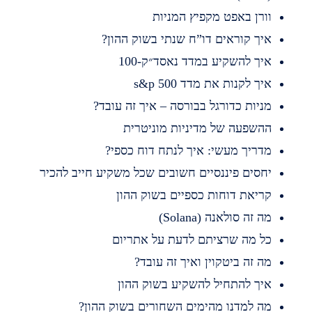
ורן באפט מקפיץ המניות
יך קוראים דו”ח שנתי בשוק ההון?
יך להשקיע במדד נאסד״ק-100
יך לקנות את מדד s&p 500
ניות כדורגל בבורסה – איך זה עובד?
השפעה של מדיניות מוניטרית
דריך מעשי: איך לנתח דוח כספי?
חסים פיננסיים חשובים שכל משקיע חייב להכיר
ריאת דוחות כספיים בשוק ההון
ה זה סולאנה (Solana)
ל מה שרציתם לדעת על אתריום
ה זה ביטקוין ואיך זה עובד?
יך להתחיל להשקיע בשוק ההון
ה למדנו מהימים השחורים בשוק ההון?