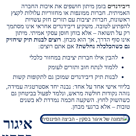
נדים
בזמן מיתון חושפים את איכות החברה
ית.
חברות ממונפות או מחזוריות עלולות לקצץ
ות,
חברות יציבות עם תזרים חזק עשויות
ע לטובה.
משקיע דיבידנדים אחראי אינו מסתמך
 תשואה –
אלא בוחן חוסן עסקי אמיתי.
מיתון
סוף הדרך,
אך הוא מבחן.
רוצים לבנות תיק שיחזיק
הכלכלה נחלשת?
אם אתם רוצים:
הבין אילו חברות יציבות במחזור כלכלי
למוד לנתח חוב ותזרים לעומק
בנות תיק דיבידנדים שמוכן גם לתקופות קשות
י אישי אחד על אחד:
נבנה יחד אסטרטגיה עמידה,
נקודות חולשה מראש,
ונלמד לפעול בביטחון גם
ק לחוץ.
השקעה חכמה נמדדת לא בשנים
 – אלא ברגעי מבחן.
איגור