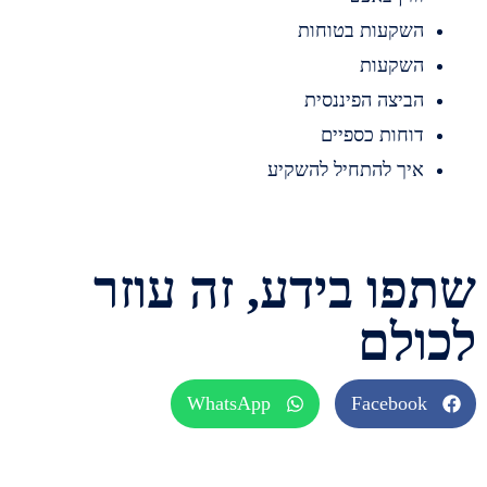
שקעות בטוחות
שקעות
ביצה הפיננסית
וחות כספיים
יך להתחיל להשקיע
ו בידע, זה עוזר
לם
WhatsApp
Faceboo