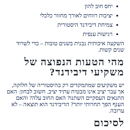
חס חוב להון
ציבות רווחים לאורך מחזור כלכלי
מיחת דיבידנד היסטורית
גישות ענפית
 איכותית נבנית בשנים טובות – כדי לשרוד
קשות.
 הטעות הנפוצה של
יעי דיבידנד?
קיעים שמתמקדים רק בהיסטוריה של חלוקה,
ר יציב אינו מבטיח עתיד יציב.
חשוב לבחון:
האם
ם העסקיים השתנו?
האם החוב עלה? ו
האם
הפך תחרותי יותר?
הדיבידנד הוא תוצאה – לא
.
כום