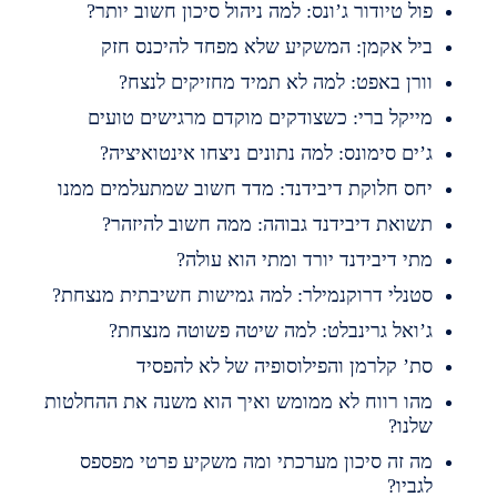
ול טיודור ג’ונס: למה ניהול סיכון חשוב יותר?
יל אקמן: המשקיע שלא מפחד להיכנס חזק
ורן באפט: למה לא תמיד מחזיקים לנצח?
ייקל ברי: כשצודקים מוקדם מרגישים טועים
’ים סימונס: למה נתונים ניצחו אינטואיציה?
חס חלוקת דיבידנד: מדד חשוב שמתעלמים ממנו
שואת דיבידנד גבוהה: ממה חשוב להיזהר?
תי דיבידנד יורד ומתי הוא עולה?
טנלי דרוקנמילר: למה גמישות חשיבתית מנצחת?
’ואל גרינבלט: למה שיטה פשוטה מנצחת?
ת’ קלרמן והפילוסופיה של לא להפסיד
הו רווח לא ממומש ואיך הוא משנה את ההחלטות
לנו?
ה זה סיכון מערכתי ומה משקיע פרטי מפספס
גביו?