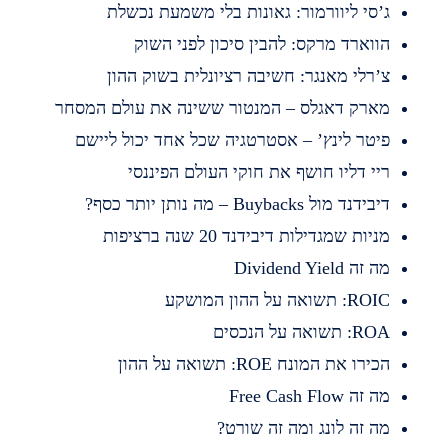
’סי ליוורמור: גאונות בלי משמעת נכשלת
ווארד מרקס: להבין סיכון לפני השוק
’רלי מאנגר: חשיבה רציונלית בשוק ההון
ארק דאגלס – המנטור ששינה את עולם המסחר
יטר לינץ’ – אסטרטגיה שכל אחד יכול ליישם
יי דליו חושף את חוקי העולם הפיננסי
בידנד מול Buybacks – מה נותן יותר כסף?
ניות שמגדילות דיבידנד 20 שנה ברציפות
 זה Dividend Yield
RO: תשואה על ההון המושקע
R: תשואה על הנכסים
כירו את המונח ROE: תשואה על ההון
 זה Free Cash Flow
ה זה לונג ומה זה שורט?