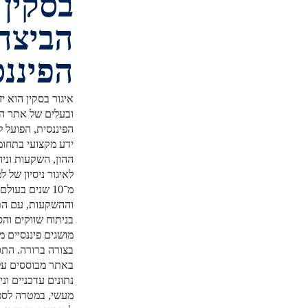
בסקין -
הביצה
הפיננסית
איגור בסקין הוא יזם פיננסי
ובעלים של אתר הביצה
הפיננסית, הפועל להנגשת
ידע מקצועי בתחומי שוק
ההון, השקעות וניהול כסף.
לאיגור ניסיון של למעלה
מ־10 שנים בעולם הפיננסים
וההשקעות, עם התמחות
בניתוח שווקים והסברת
מושגים פיננסיים מורכבים
בצורה ברורה. התכנים
באתר מבוססים על מחקר,
נתונים עדכניים וניסיון
מעשי, במטרה לספק