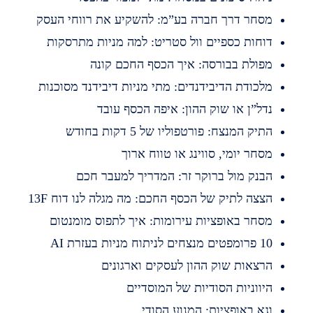
סחר דרך חברה בע”מ: להשקיע את רווחי העסק
וחות כספיים וול סטריט: למה מניות מתרסקות
פולת בבורסה: איך הכסף החכם קונה
לכודת הדיבידנדים: מתי מניות דיבידנד מסוכנות
דל”ן או שוק ההון: איפה הכסף עובד
תיק המנצח: פורטפוליו של 5 דקות בחודש
סחר יומי, סווינג או טווח ארוך
בנק מול ברוקר זר: המדריך למעבר חכם
צצה לתיק של הכסף החכם: מה מגלה לנו דוח 13F
סחר באופציות עירומות: איך לתפוס מומנטום
מפטים מנצחים לניתוח מניות בעזרת AI
רצאות שוק ההון לעסקים וארגונים
יווניות הסודיות של המוסדיים
גא באופציות: המנוע הסודי