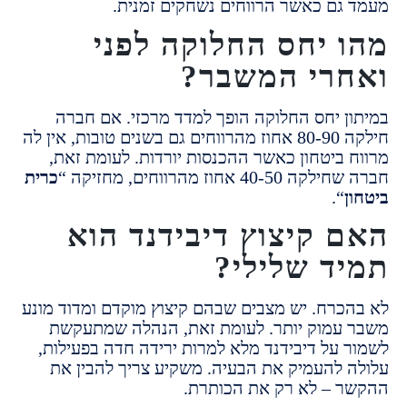
גם כאשר הרווחים נשחקים זמנית.
 יחס החלוקה לפני
רי המשבר?
ן יחס החלוקה הופך למדד מרכזי.
אם חברה
ים טובות,
אין לה
 ביטחון כאשר ההכנסות יורדות.
לעומת זאת,
40-50 אחוז מהרווחים,
מחזיקה “
כרית
“.
 קיצוץ דיבידנד הוא
ד שלילי?
כרח.
יש מצבים שבהם קיצוץ מוקדם ומדוד מונע
עמוק יותר.
לעומת זאת, הנהלה שמתעקשת
 על דיבידנד מלא למרות ירידה חדה בפעילות,
 להעמיק את הבעיה.
משקיע צריך להבין את
 – לא רק את הכותרת.