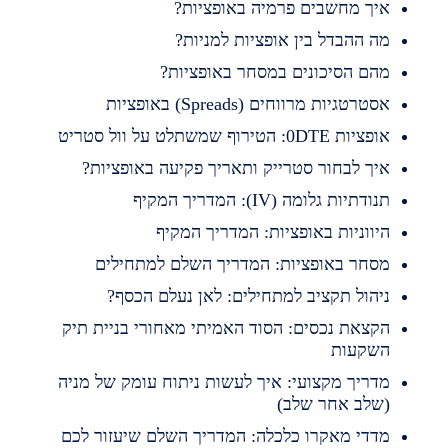
יך מחשבים פרמיה באופציות?
ה ההבדל בין אופציות למניות?
הם הסיכונים במסחר באופציות?
סטרטגיות מרווחים (Spreads) באופציות
פציות 0DTE: הטירוף שמשתלט על וול סטריט
יך לבחור סטרייק ותאריך פקיעה באופציות?
נודתיות גלומה (IV): המדריך המקיף
יווניות באופציות: המדריך המקיף
סחר באופציות: המדריך השלם למתחילים
יהול תקציב למתחילים: לאן נעלם הכסף?
קצאת נכסים: הסוד האמיתי מאחורי בניית תיק
שקעות
דריך מקצועי: איך לעשות ניתוח עומק של מניה
שלב אחר שלב)
דדי מאקרו כלכלה: המדריך השלם שיעזור לכם