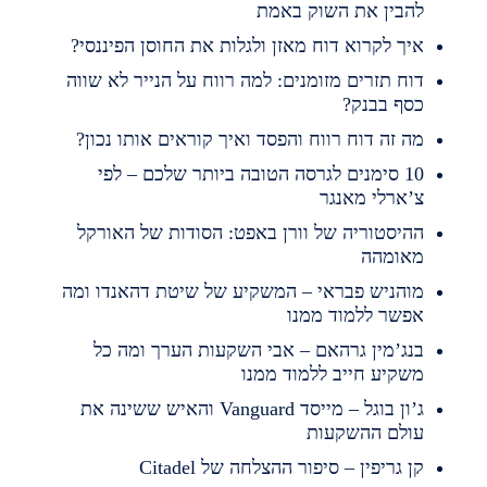
הבין את השוק באמת
יך לקרוא דוח מאזן ולגלות את החוסן הפיננסי?
וח תזרים מזומנים: למה רווח על הנייר לא שווה
סף בבנק?
ה זה דוח רווח והפסד ואיך קוראים אותו נכון?
10 סימנים לגרסה הטובה ביותר שלכם – לפי
’ארלי מאנגר
היסטוריה של וורן באפט: הסודות של האורקל
אומהה
והניש פבראי – המשקיע של שיטת דהאנדו ומה
פשר ללמוד ממנו
נג’מין גרהאם – אבי השקעות הערך ומה כל
שקיע חייב ללמוד ממנו
ג’ון בוגל – מייסד Vanguard והאיש ששינה את
ולם ההשקעות
ן גריפין – סיפור ההצלחה של Citadel