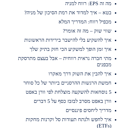
 זה EPS: רווח למניה
טא – איך למדוד את רמת הסיכון של מניה?
כפיל רווח: המדריך המלא
ווי שוק – מה זה אומר?
יך להשקיע בלי להישבר בירידות הראשונות
יך זמן הופך למשקיע הכי חזק בתיק שלך
תי חברה נראית רווחית – אבל בעצם מתרסקת
בפנים
יך להבין את השוק דרך מאקרו
משת הרגשות ההרסניים ביותר של כל סוחר
השקעה מוצלחת לפי וורן באפט
ורן באפט מסרב לבזבז כסף על 5 דברים
דריך ליחסים פיננסיים
יך לחפש ולנתח תעודות סל וקרנות מחקות
(ET