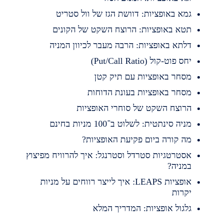
מא באופציות: דוושת הגז של וול סטריט
טא באופציות: הרוצח השקט של הקונים
לתא באופציות: הרבה מעבר לכיוון המניה
חס פוט-קול (Put/Call Ratio)
סחר באופציות עם תיק קטן
סחר באופציות בעונת הדוחות
רוצח השקט של סוחרי האופציות
ניה סינתטית: לשלוט ב־100 מניות בחינם
ה קורה ביום פקיעת האופציות?
סטרטגיות סטרדל וסטרנגל: איך להרוויח מפיצוץ
מניה?
אופציות LEAPS: איך לייצר רווחים על מניות
קרות
לגול אופציות: המדריך המלא