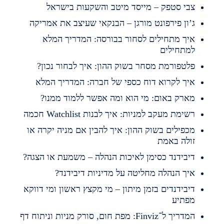
בי סטפק – מייסד מיטב והשקעות בישראל
’ון פירפונט מורגן – הבנקאי שעיצב את אמריקה
יך מתחילים לסחור בבורסה: המדריך המלא
מתחילים
לטפורמת מסחר בשוק ההון: איך לבחור נכון?
יך לקרוא דוח כספי של חברה: המדריך המלא
ארק באום: מי הוא ומה אפשר ללמוד ממנו?
שימת מעקב למניות: איך לבנות Watchlist חכמה
כפילים בשוק ההון: איך להבין אם מניה יקרה או
ולה באמת
יבידנד כסימן לאיכות הנהלה – משמעת או הצגה?
יך הנהלה מחליטה על מדיניות דיבידנד?
יבידנדים בזמן מיתון – מי מקצץ ראשון ומי דווקא
פתיע
המדריך ל־Finviz: מפת חום, סורק מניות וניתוח דף