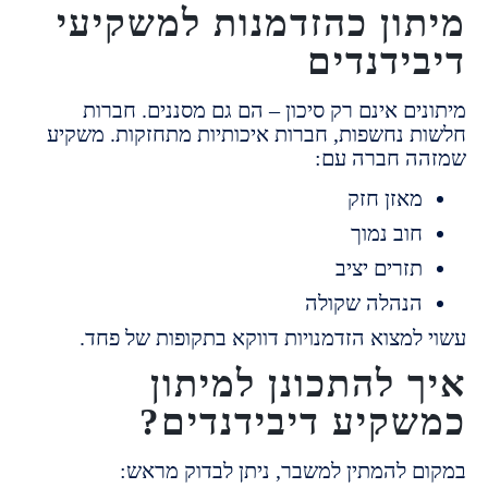
ון כהזדמנות למשקיעי
ידנדים
ם אינם רק סיכון – הם גם מסננים.
חברות
 נחשפות,
חברות איכותיות מתחזקות.
משקיע
 חברה עם:
אזן חזק
וב נמוך
זרים יציב
נהלה שקולה
למצוא הזדמנויות דווקא בתקופות של פחד.
 להתכונן למיתון
קיע דיבידנדים?
 להמתין למשבר, ניתן לבדוק מראש: