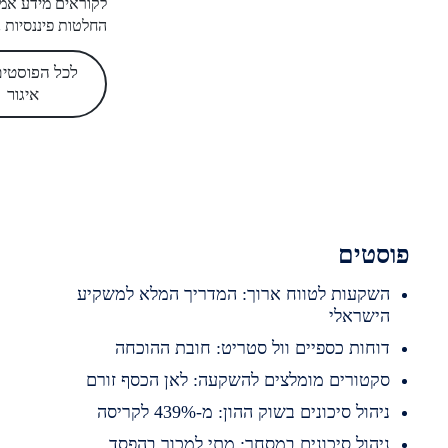
לקוראים מידע אמין לקבלת
החלטות פיננסיות נכונות.
לכל הפוסטים של
איגור
סטים
שקעות לטווח ארוך: המדריך המלא למשקיע
ישראלי
וחות כספיים וול סטריט: חובת ההוכחה
קטורים מומלצים להשקעה: לאן הכסף זורם
יהול סיכונים בשוק ההון: מ-439% לקריסה
יהול סיכונים במסחר: מתי למכור בהפסד