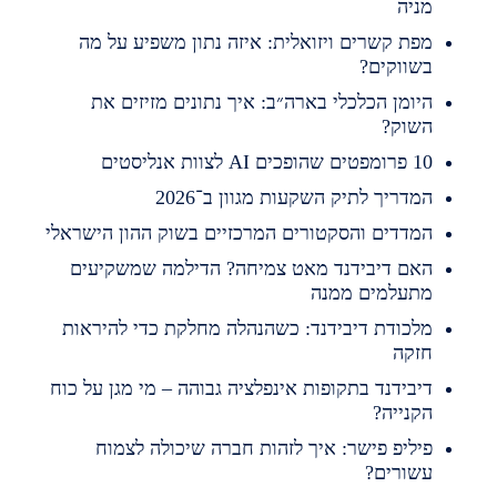
ניה
פת קשרים ויזואלית: איזה נתון משפיע על מה
שווקים?
יומן הכלכלי בארה״ב: איך נתונים מזיזים את
שוק?
מפטים שהופכים AI לצוות אנליסטים
מדריך לתיק השקעות מגוון ב־2026
מדדים והסקטורים המרכזיים בשוק ההון הישראלי
אם דיבידנד מאט צמיחה? הדילמה שמשקיעים
תעלמים ממנה
לכודת דיבידנד: כשהנהלה מחלקת כדי להיראות
זקה
יבידנד בתקופות אינפלציה גבוהה – מי מגן על כוח
קנייה?
יליפ פישר: איך לזהות חברה שיכולה לצמוח
שורים?