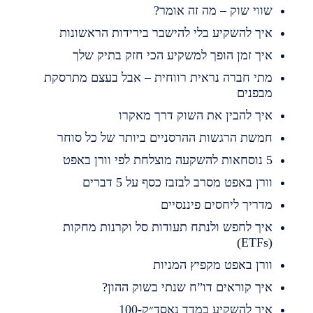
ווי שוק – מה זה אומר?
יך להשקיע בלי להישבר בירידות הראשונות
יך זמן הופך למשקיע הכי חזק בתיק שלך
תי חברה נראית רווחית – אבל בעצם מתרסקת
בפנים
יך להבין את השוק דרך מאקרו
משת הרגשות ההרסניים ביותר של כל סוחר
השקעה מוצלחת לפי וורן באפט
ורן באפט מסרב לבזבז כסף על 5 דברים
דריך ליחסים פיננסיים
יך לחפש ולנתח תעודות סל וקרנות מחקות
(ET
ורן באפט מקפיץ המניות
יך קוראים דו”ח שנתי בשוק ההון?
יך להשקיע במדד נאסד״ק-100