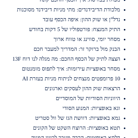
לכודת הדיבידנדים: מתי מניות דיבידנד מסוכנות
דל”ן או שוק ההון: איפה הכסף עובד
תיק המנצח: פורטפוליו של 5 דקות בחודש
סחר יומי, סווינג או טווח ארוך
בנק מול ברוקר זר: המדריך למעבר חכם
צצה לתיק של הכסף החכם: מה מגלה לנו דוח 13F
סחר באופציות עירומות: איך לתפוס מומנטום
מפטים מנצחים לניתוח מניות בעזרת AI
רצאות שוק ההון לעסקים וארגונים
יווניות הסודיות של המוסדיים
גא באופציות: המנוע הסודי
מא באופציות: דוושת הגז של וול סטריט
טא באופציות: הרוצח השקט של הקונים
לתא באופציות: הרבה מעבר לכיוון המניה