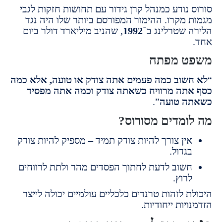
 נודע כמנהל קרן גידור עם תחושות חזקות לגבי
 מקרו. ההימור המפורסם ביותר שלו היה נגד
 שטרלינג ב־
1992
, שהניב מיליארד דולר ביום
ט מפתח
שוב כמה פעמים אתה צודק או טועה, אלא כמה
תה מרוויח כשאתה צודק וכמה אתה מפסיד
ה טועה
”.
ומדים מסורוס?
ין צורך להיות צודק תמיד – מספיק להיות צודק
גדול.
שוב לדעת לחתוך הפסדים מהר ולתת לרווחים
רוץ.
 לזהות טרנדים כלכליים עולמיים יכולה לייצר
יות ייחודיות.