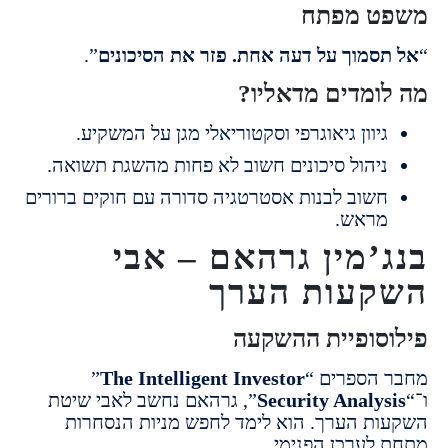
ט מפתח
סמוך על דעה אחת. פזר את הסיכונים
”.
ומדים מדאליו?
יוון גיאוגרפי וסקטוריאלי מגן על המשקיע.
יהול סיכונים חשוב לא פחות מהשגת תשואה.
שוב לבנות אסטרטגיה סדורה עם חוקים ברורים
ראש.
’מין גרהאם – אבי
עות הערך
סופיית ההשקעה
הספרים “
The Intelligent Investor
”
Security Analy
”, גרהאם נחשב לאבי שיטת
ת הערך. הוא לימד לחפש מניות הנסחרות
לערכן הפנימי.