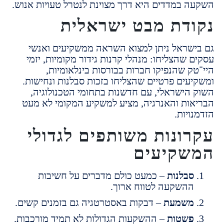
 במדדים היא דרך מצוינת לנטרל טעויות אנוש.
דת מבט ישראלית
שראל ניתן למצוא השראה ממשקיעים ואנשי
שהצליחו: מנהלי קרנות גידור מקומיות, יזמי
ק שהנפיקו חברות בבורסות בינלאומיות,
עים פרטיים שהצליחו בזכות סבלנות ונחישות.
הישראלי, עם חדשנות בתחומי הטכנולוגיה,
ות והאנרגיה, מציע למשקיע המקומי לא מעט
יות.
ונות משותפים לגדולי
קיעים
בלנות
– כמעט כולם מדברים על חשיבות
השקעה לטווח ארוך.
שמעת
– דבקות באסטרטגיה גם בזמנים קשים.
שטות
– ההשקעות הגדולות לא תמיד מורכבות.