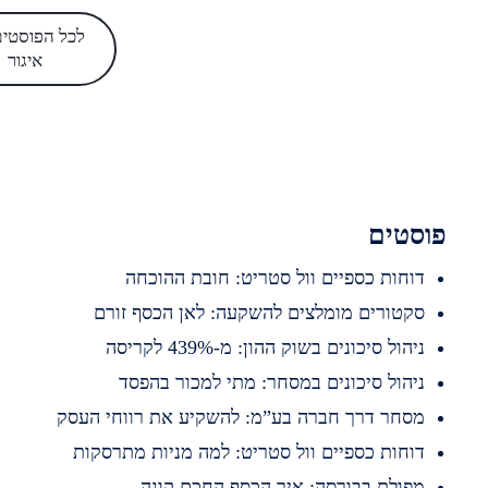
לכל הפוסטים של
איגור
סטים
וחות כספיים וול סטריט: חובת ההוכחה
קטורים מומלצים להשקעה: לאן הכסף זורם
יהול סיכונים בשוק ההון: מ-439% לקריסה
יהול סיכונים במסחר: מתי למכור בהפסד
סחר דרך חברה בע”מ: להשקיע את רווחי העסק
וחות כספיים וול סטריט: למה מניות מתרסקות
פולת בבורסה: איך הכסף החכם קונה