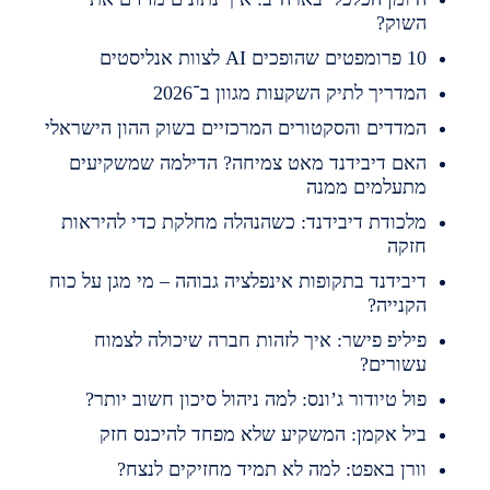
שוק?
מפטים שהופכים AI לצוות אנליסטים
מדריך לתיק השקעות מגוון ב־2026
מדדים והסקטורים המרכזיים בשוק ההון הישראלי
אם דיבידנד מאט צמיחה? הדילמה שמשקיעים
תעלמים ממנה
לכודת דיבידנד: כשהנהלה מחלקת כדי להיראות
זקה
יבידנד בתקופות אינפלציה גבוהה – מי מגן על כוח
קנייה?
יליפ פישר: איך לזהות חברה שיכולה לצמוח
שורים?
ול טיודור ג’ונס: למה ניהול סיכון חשוב יותר?
יל אקמן: המשקיע שלא מפחד להיכנס חזק
ורן באפט: למה לא תמיד מחזיקים לנצח?