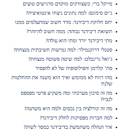
ייקל ברי: כשצודקים מוקדם מרגישים טועים
’ים סימונס: למה נתונים ניצחו אינטואיציה?
חס חלוקת דיבידנד: מדד חשוב שמתעלמים ממנו
שואת דיבידנד גבוהה: ממה חשוב להיזהר?
תי דיבידנד יורד ומתי הוא עולה?
טנלי דרוקנמילר: למה גמישות חשיבתית מנצחת?
’ואל גרינבלט: למה שיטה פשוטה מנצחת?
ת’ קלרמן והפילוסופיה של לא להפסיד
הו רווח לא ממומש ואיך הוא משנה את ההחלטות
לנו?
ה זה סיכון מערכתי ומה משקיע פרטי מפספס
גביו?
ה זה קורלציה בין נכסים ולמה היא משתנה?
מה חברות מפסיקות לחלק דיבידנד?
יך הנהלה משתמשת בדיבידנד כמסר לשוק?