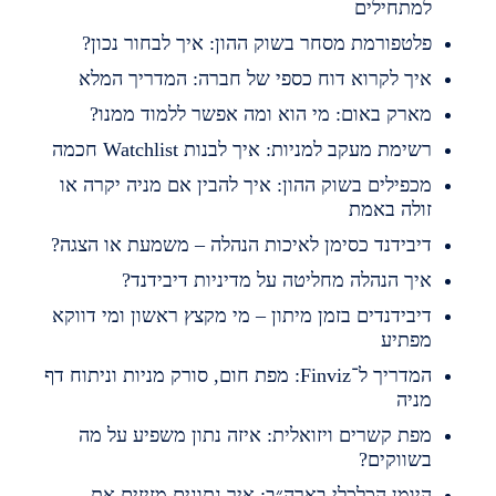
מתחילים
לטפורמת מסחר בשוק ההון: איך לבחור נכון?
יך לקרוא דוח כספי של חברה: המדריך המלא
ארק באום: מי הוא ומה אפשר ללמוד ממנו?
שימת מעקב למניות: איך לבנות Watchlist חכמה
כפילים בשוק ההון: איך להבין אם מניה יקרה או
ולה באמת
יבידנד כסימן לאיכות הנהלה – משמעת או הצגה?
יך הנהלה מחליטה על מדיניות דיבידנד?
יבידנדים בזמן מיתון – מי מקצץ ראשון ומי דווקא
פתיע
המדריך ל־Finviz: מפת חום, סורק מניות וניתוח דף
ניה
פת קשרים ויזואלית: איזה נתון משפיע על מה
שווקים?
יומן הכלכלי בארה״ב: איך נתונים מזיזים את