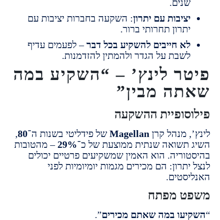
נים.
ציבות עם יתרון
: השקעה בחברות יציבות עם
תרון תחרותי ברור.
א חייבים להשקיע בכל דבר
– לפעמים עדיף
שבת על הגדר ולהמתין להזדמנות.
ר לינץ’ – “השקיע במה
ה מבין”
סופיית ההשקעה
, מנהל קרן
Magellan
של פידליטי בשנות ה־
80
,
תשואה שנתית ממוצעת של כ־
29%
– מהטובות
וריה. הוא האמין שמשקיעים פרטיים יכולים
תרון: הם מכירים מגמות יומיומיות לפני
סטים.
ט מפתח
עו במה שאתם מכירים
”.