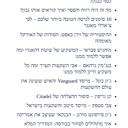
סף בבנק?
ה זה דוח רווח והפסד ואיך קוראים אותו נכון?
10 סימנים לגרסה הטובה ביותר שלכם – לפי
’ארלי מאנגר
היסטוריה של וורן באפט: הסודות של האורקל
אומהה
והניש פבראי – המשקיע של שיטת דהאנדו ומה
פשר ללמוד ממנו
נג’מין גרהאם – אבי השקעות הערך ומה כל
שקיע חייב ללמוד ממנו
ג’ון בוגל – מייסד Vanguard והאיש ששינה את
ולם ההשקעות
ן גריפין – סיפור ההצלחה של Citadel
בי סטפק – מייסד מיטב והשקעות בישראל
’ון פירפונט מורגן – הבנקאי שעיצב את אמריקה
יך מתחילים לסחור בבורסה: המדריך המלא