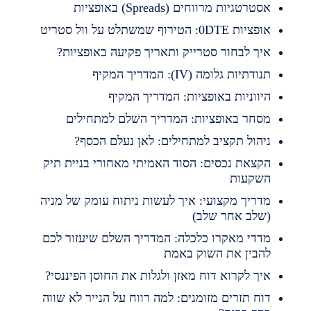
סטרטגיות מרווחים (Spreads) באופציות
פציות 0DTE: הטירוף שמשתלט על וול סטריט
יך לבחור סטרייק ותאריך פקיעה באופציות?
נודתיות גלומה (IV): המדריך המקיף
יווניות באופציות: המדריך המקיף
סחר באופציות: המדריך השלם למתחילים
יהול תקציב למתחילים: לאן נעלם הכסף?
קצאת נכסים: הסוד האמיתי מאחורי בניית תיק
שקעות
דריך מקצועי: איך לעשות ניתוח עומק של מניה
שלב אחר שלב)
דדי מאקרו כלכלה: המדריך השלם שיעזור לכם
הבין את השוק באמת
יך לקרוא דוח מאזן ולגלות את החוסן הפיננסי?
וח תזרים מזומנים: למה רווח על הנייר לא שווה