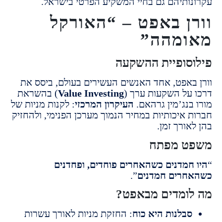
ותיהם גם בחיי המשקיע הפרטי בישראל.
ן באפט – “האורקל
ומהה”
סופיית ההשקעה
באפט, אחד האנשים העשירים בעולם, ביסס את
על השקעות ערך (
Value Investing
) בהשראת
בנג’מין גרהאם.
העיקרון המרכזי
: לקנות מניות של
 איכותיות במחיר הנמוך מערכן הפנימי, ולהחזיק
ורך זמן.
ט מפתח
חמדנים כשהאחרים פוחדים, ופחדנים
רים חמדנים
”.
ומדים מבאפט?
בלנות היא כוח
: החזקת מניות לאורך עשרות