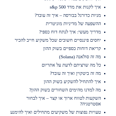
יך לקנות את מדד s&p 500
ניות כדורגל בבורסה – איך זה עובד?
השפעה של מדיניות מוניטרית
דריך מעשי: איך לנתח דוח כספי?
חסים פיננסיים חשובים שכל משקיע חייב להכיר
ריאת דוחות כספיים בשוק ההון
ה זה סולאנה (Solana)
ל מה שרציתם לדעת על אתריום
ה זה ביטקוין ואיך זה עובד?
יך להתחיל להשקיע בשוק ההון
ה למדנו מהימים השחורים בשוק ההון?
שקעות לטווח ארוך או קצר – איך לבחור
סטרטגיה?
עויות נפוצות של משקיעים מתחילים ואיך להימנע