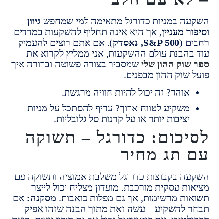
 במניות כדורגל מתאימה למי שמחפש
גיוון
 מעניין
, אך היא אינה תחליף להשקעות במדדים
 (
S&P 500, נאסדק
). אם אתם רוצים להעמיק
הבנת עולם ההשקעות, אני ממליץ לקרוא את
וק ההון שלי
שמסביר בצורה פשוטה וברורה איך
שוק ההון מבפנים.
והד? זה יכול להיות חוויה מרגשת.
שקיע לטווח ארוך? עדיף להסתכל על מניות
ציבות יותר או על קרנות סל גלובליות.
כום: כדורגל – תשוקה
תג מחיר
 בקבוצות כדורגל משלבת אמוציה ותשוקה עם
ת עסקית מורכבת. מועדון מצליח יכול לייצר
ת מרשימות, אך גם מפלות כואבות.
מסקנה:
אם
להשקיע – עשה זאת מתוך הבנה שזהו אפיק