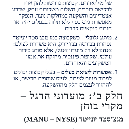
ל מיליארדים. קבוצות נדרשות להון אדיר
רכישת כוכבים, תשלום משכורות עתק, שדרוג
צטדיונים והשקעה במחלקות נוער. הנפקה
אפשרת גיוס כסף ללא תלות בבעלים יחיד או
ובות בנקאיים כבדים.
יתוג גלובלי
– כשקבוצה כמו מנצ’סטר יונייטד
סחרת בבורסה בניו יורק, היא משדרת לעולם:
נחנו לא רק מועדון אנגלי, אלא מותג בידור
ולמי. שקיפות פיננסית מחזקת את אמון
משקיעים והאוהדים.
פשרות ליציאת בעלים
– בעלי קבוצות יכולים
מכור מניות לציבור, לגייס שותפים חדשים, או
החזיר לעצמם חלק מההשקעה.
 ב’: מועדוני הדגל –
י בוחן
יונייטד (MANU – NYSE)