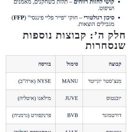
ושי לחזות רווחים
– תלות בשחקנים, מאמנים
שיפוט.
יכון רגולטורי
– חוקי “פייר פליי פיננסי” (
FFP
)
גבילים הוצאות.
 ה’: קבוצות נוספות
חרות
צה
סימול
בורסה
סטר יונייטד
MANU
NYSE (ארה”ב)
טוס
JUVE
מילאנו (איטליה)
מונד
BVB
פרנקפורט (גרמניה)