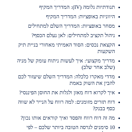
נודתיות גלומה (IV): המדריך המקיף
יווניות באופציות: המדריך המקיף
סחר באופציות: המדריך השלם למתחילים
יהול תקציב למתחילים: לאן נעלם הכסף?
קצאת נכסים: הסוד האמיתי מאחורי בניית תיק
שקעות
דריך מקצועי: איך לעשות ניתוח עומק של מניה
שלב אחר שלב)
דדי מאקרו כלכלה: המדריך השלם שיעזור לכם
הבין את השוק באמת
יך לקרוא דוח מאזן ולגלות את החוסן הפיננסי?
וח תזרים מזומנים: למה רווח על הנייר לא שווה
סף בבנק?
ה זה דוח רווח והפסד ואיך קוראים אותו נכון?
10 סימנים לגרסה הטובה ביותר שלכם – לפי