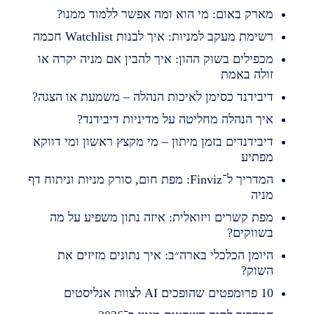
ארק באום: מי הוא ומה אפשר ללמוד ממנו?
שימת מעקב למניות: איך לבנות Watchlist חכמה
כפילים בשוק ההון: איך להבין אם מניה יקרה או
ולה באמת
יבידנד כסימן לאיכות הנהלה – משמעת או הצגה?
יך הנהלה מחליטה על מדיניות דיבידנד?
יבידנדים בזמן מיתון – מי מקצץ ראשון ומי דווקא
פתיע
המדריך ל־Finviz: מפת חום, סורק מניות וניתוח דף
ניה
פת קשרים ויזואלית: איזה נתון משפיע על מה
שווקים?
יומן הכלכלי בארה״ב: איך נתונים מזיזים את
שוק?
מפטים שהופכים AI לצוות אנליסטים