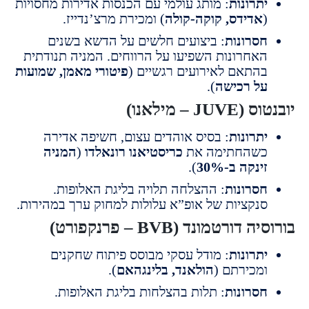
תרונות
: מותג עולמי עם הכנסות אדירות מחסויות
אדידס, קוקה-קולה
) ומכירת מרצ’נדייז.
סרונות
: ביצועים חלשים על הדשא בשנים
אחרונות השפיעו על הרווחים. המניה תנודתית
התאם לאירועים רגשיים (
פיטורי מאמן, שמועות
ל רכישה
).
J – מילאנו)
תרונות
: בסיס אוהדים עצום, חשיפה אדירה
שהחתימה את
כריסטיאנו רונאלדו
(
המניה
ינקה ב-30%
).
סרונות
: ההצלחה תלויה בליגת האלופות.
נקציות של אופ”א עלולות למחוק ערך במהירות.
דורטמונד (BVB – פרנקפורט)
תרונות
: מודל עסקי מבוסס פיתוח שחקנים
מכירתם (
הולאנד, בלינגהאם
).
סרונות
: תלות בהצלחות בליגת האלופות.