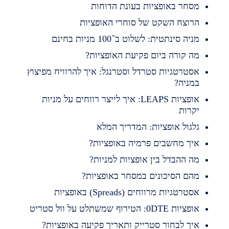
סחר באופציות בעונת הדוחות
רוצח השקט של סוחרי האופציות
ניה סינתטית: לשלוט ב־100 מניות בחינם
ה קורה ביום פקיעת האופציות?
סטרטגיות סטרדל וסטרנגל: איך להרוויח מפיצוץ
מניה?
אופציות LEAPS: איך לייצר רווחים על מניות
קרות
לגול אופציות: המדריך המלא
יך מחשבים פרמיה באופציות?
ה ההבדל בין אופציות למניות?
הם הסיכונים במסחר באופציות?
סטרטגיות מרווחים (Spreads) באופציות
פציות 0DTE: הטירוף שמשתלט על וול סטריט
יך לבחור סטרייק ותאריך פקיעה באופציות?