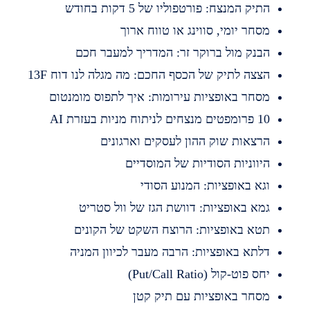
תיק המנצח: פורטפוליו של 5 דקות בחודש
סחר יומי, סווינג או טווח ארוך
בנק מול ברוקר זר: המדריך למעבר חכם
צצה לתיק של הכסף החכם: מה מגלה לנו דוח 13F
סחר באופציות עירומות: איך לתפוס מומנטום
מפטים מנצחים לניתוח מניות בעזרת AI
רצאות שוק ההון לעסקים וארגונים
יווניות הסודיות של המוסדיים
גא באופציות: המנוע הסודי
מא באופציות: דוושת הגז של וול סטריט
טא באופציות: הרוצח השקט של הקונים
לתא באופציות: הרבה מעבר לכיוון המניה
חס פוט-קול (Put/Call Ratio)
סחר באופציות עם תיק קטן