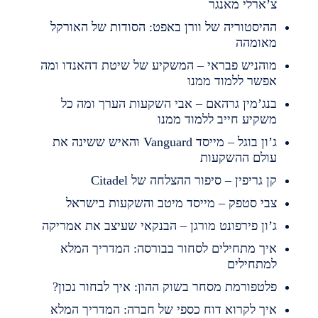
’ארלי מאנגר
היסטוריה של וורן באפט: הסודות של האורקל
אומהה
והניש פבראי – המשקיע של שיטת דהאנדו ומה
פשר ללמוד ממנו
נג’מין גרהאם – אבי השקעות הערך ומה כל
שקיע חייב ללמוד ממנו
ג’ון בוגל – מייסד Vanguard והאיש ששינה את
ולם ההשקעות
ן גריפין – סיפור ההצלחה של Citadel
בי סטפק – מייסד מיטב והשקעות בישראל
’ון פירפונט מורגן – הבנקאי שעיצב את אמריקה
יך מתחילים לסחור בבורסה: המדריך המלא
מתחילים
לטפורמת מסחר בשוק ההון: איך לבחור נכון?
יך לקרוא דוח כספי של חברה: המדריך המלא