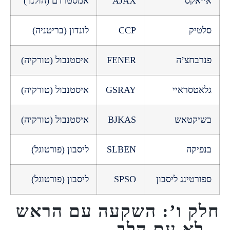
אקס
AJAX
אמסטרדם (הולנד)
יק
CCP
לונדון (בריטניה)
בחצ’ה
FENER
איסטנבול (טורקיה)
טסראיי
GSRAY
איסטנבול (טורקיה)
קטאש
BJKAS
איסטנבול (טורקיה)
קה
SLBEN
ליסבון (פורטוגל)
טינג ליסבון
SPSO
ליסבון (פורטוגל)
 ו’: השקעה עם הראש
א עם הלב