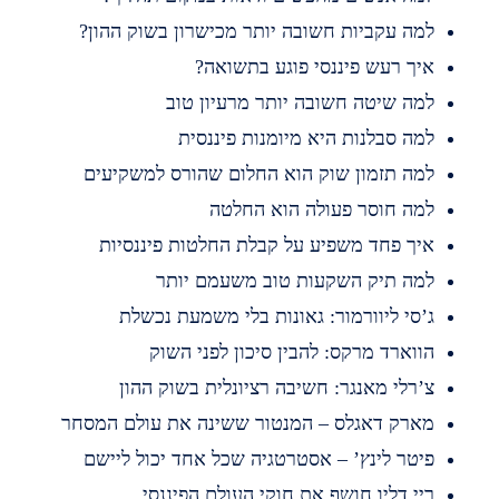
מה עקביות חשובה יותר מכישרון בשוק ההון?
יך רעש פיננסי פוגע בתשואה?
מה שיטה חשובה יותר מרעיון טוב
מה סבלנות היא מיומנות פיננסית
מה תזמון שוק הוא החלום שהורס למשקיעים
מה חוסר פעולה הוא החלטה
יך פחד משפיע על קבלת החלטות פיננסיות
מה תיק השקעות טוב משעמם יותר
’סי ליוורמור: גאונות בלי משמעת נכשלת
ווארד מרקס: להבין סיכון לפני השוק
’רלי מאנגר: חשיבה רציונלית בשוק ההון
ארק דאגלס – המנטור ששינה את עולם המסחר
יטר לינץ’ – אסטרטגיה שכל אחד יכול ליישם
יי דליו חושף את חוקי העולם הפיננסי