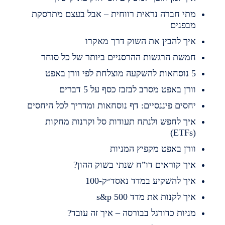
תי חברה נראית רווחית – אבל בעצם מתרסקת
בפנים
יך להבין את השוק דרך מאקרו
משת הרגשות ההרסניים ביותר של כל סוחר
השקעה מוצלחת לפי וורן באפט
ורן באפט מסרב לבזבז כסף על 5 דברים
חסים פיננסיים: דף נוסחאות ומדריך לכל היחסים
יך לחפש ולנתח תעודות סל וקרנות מחקות
(ET
ורן באפט מקפיץ המניות
יך קוראים דו”ח שנתי בשוק ההון?
יך להשקיע במדד נאסד״ק-100
יך לקנות את מדד s&p 500
ניות כדורגל בבורסה – איך זה עובד?