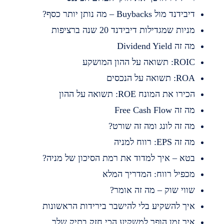
בידנד מול Buybacks – מה נותן יותר כסף?
ניות שמגדילות דיבידנד 20 שנה ברציפות
 זה Dividend Yield
RO: תשואה על ההון המושקע
R: תשואה על הנכסים
כירו את המונח ROE: תשואה על ההון
 זה Free Cash Flow
ה זה לונג ומה זה שורט?
 זה EPS: רווח למניה
טא – איך למדוד את רמת הסיכון של מניה?
כפיל רווח: המדריך המלא
ווי שוק – מה זה אומר?
יך להשקיע בלי להישבר בירידות הראשונות
יך זמן הופך למשקיע הכי חזק בתיק שלך