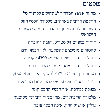
סטים
זה ETF? המדריך למתחילים לקרנות סל
חלטת הריבית בארה”ב: מלכודת הכסף הזול
שקעות לטווח ארוך: המדריך המלא למשקיע
ישראלי
וחות כספיים וול סטריט: חובת ההוכחה
קטורים מומלצים להשקעה: לאן הכסף זורם
יהול סיכונים בשוק ההון: מ-439% לקריסה
יהול סיכונים במסחר: מתי למכור בהפסד
סחר דרך חברה בע”מ: להשקיע את רווחי העסק
וחות כספיים וול סטריט: למה מניות מתרסקות
פולת בבורסה: איך הכסף החכם קונה
לכודת הדיבידנדים: מתי מניות דיבידנד מסוכנות
דל”ן או שוק ההון: איפה הכסף עובד