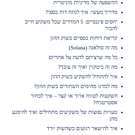
השפעה של מדיניות מוניטרית
דריך מעשי: איך לנתח דוח כספי?
יחסים פיננסיים: 5 המדדים שכל משקיע חייב
הכיר
ריאת דוחות כספיים בשוק ההון
ה זה סולאנה (Solana)
ל מה שרציתם לדעת על אתריום
ה זה ביטקוין ואיך זה עובד?
יך להתחיל להשקיע בשוק ההון
ה למדנו מהימים השחורים בשוק ההון?
שקעות לטווח ארוך או קצר – איך לבחור
סטרטגיה?
עויות נפוצות של משקיעים מתחילים ואיך להימנע
הן
יך להישאר רגועים כשהשוק יורד