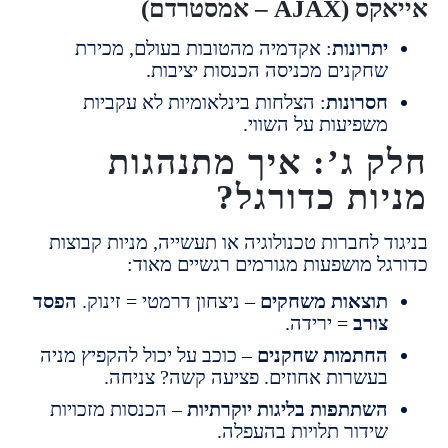
A – אמסטרדם)
תרונות
: אקדמיה מהטובות בעולם, מכירת
חקנים מכניסה הכנסות יציבות.
סרונות
: הצלחות בינלאומיות לא עקביות
שפיעות על השווי.
 ג’: איך מתנהגות
ות כדורגל?
 לחברות טכנולוגיה או תעשייה, מניות קבוצות
ל מושפעות מגורמים רגשיים מאוד:
וצאות משחקים
– ניצחון דרמטי = זינוק.
הפסד
ורב
= ירידה.
חתמות שחקנים
– כוכב על יכול להקפיץ מניה
עשרות אחוזים. פציעה קשה? צניחה.
שתתפות בליגות יוקרתיות
– הכנסות מזכויות
ידור תלויות בהעפלה.