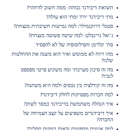
שואת דיבידנד גבוהה: ממה חשוב להיזהר?
תי דיבידנד יורד ומתי הוא עולה?
טנלי דרוקנמילר: למה גמישות חשיבתית מנצחת?
’ואל גרינבלט: למה שיטה פשוטה מנצחת?
ת’ קלרמן והפילוסופיה של לא להפסיד
הו רווח לא ממומש ואיך הוא משנה את ההחלטות
לנו?
ה זה סיכון מערכתי ומה משקיע פרטי מפספס
גביו?
ה זה קורלציה בין נכסים ולמה היא משתנה?
מה חברות מפסיקות לחלק דיבידנד?
יך הנהלה משתמשת בדיבידנד כמסר לשוק?
יך דיבידנדים משפיעים על קצב הצמיחה של
חברה?
מה אנשים מחפשים ודאות במקום תהליך?