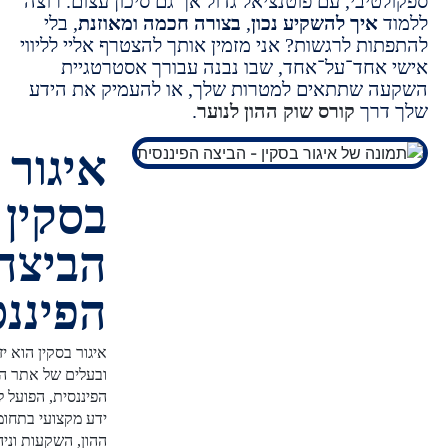
יבי, עם פוטנציאל גדול אך גם סיכון עצום.
רוצה
איך להשקיע נכון
,
בצורה חכמה ומאוזנת
, בלי
ות לרגשות? אני מזמין אותך להצטרף אליי לליווי
אחד־על־אחד, שבו נבנה עבורך אסטרטגיית
 שתתאים למטרות שלך, או להעמיק את הידע
דרך
קורס שוק ההון לנוער
.
איגור
בסקין -
הביצה
הפיננסית
איגור בסקין הוא יזם פיננסי
ובעלים של אתר הביצה
הפיננסית, הפועל להנגשת
ידע מקצועי בתחומי שוק
ההון, השקעות וניהול כסף.