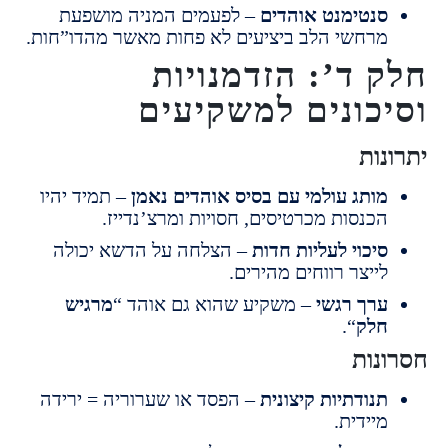
נטימנט אוהדים
– לפעמים המניה מושפעת
רחשי הלב ביציעים לא פחות מאשר מהדו”חות.
 ד’: הזדמנויות
כונים למשקיעים
ות
ותג עולמי עם בסיס אוהדים נאמן
– תמיד יהיו
כנסות מכרטיסים, חסויות ומרצ’נדייז.
יכוי לעליות חדות
– הצלחה על הדשא יכולה
ייצר רווחים מהירים.
רך רגשי
– משקיע שהוא גם אוהד “
מרגיש
לק
“.
נות
נודתיות קיצונית
– הפסד או שערוריה = ירידה
יידית.