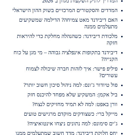
מדריך לתיק השקעות מגוון ב־2026
מדדים והסקטורים המרכזיים בשוק ההון הישראלי
אם דיבידנד מאט צמיחה? הדילמה שמשקיעים
תעלמים ממנה
לכודת דיבידנד: כשהנהלה מחלקת כדי להיראות
זקה
יבידנד בתקופות אינפלציה גבוהה – מי מגן על כוח
קנייה?
יליפ פישר: איך לזהות חברה שיכולה לצמוח
שורים?
ול טיודור ג’ונס: למה ניהול סיכון חשוב יותר?
יל אקמן: המשקיע שלא מפחד להיכנס חזק
ורן באפט: למה לא תמיד מחזיקים לנצח?
ייקל ברי: כשצודקים מוקדם מרגישים טועים
’ים סימונס: למה נתונים ניצחו אינטואיציה?
חס חלוקת דיבידנד: מדד חשוב שמתעלמים ממנו