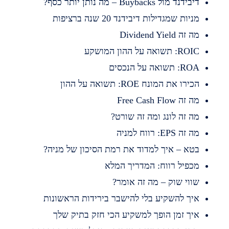
בידנד מול Buybacks – מה נותן יותר כסף?
ניות שמגדילות דיבידנד 20 שנה ברציפות
 זה Dividend Yield
RO: תשואה על ההון המושקע
R: תשואה על הנכסים
כירו את המונח ROE: תשואה על ההון
 זה Free Cash Flow
ה זה לונג ומה זה שורט?
 זה EPS: רווח למניה
טא – איך למדוד את רמת הסיכון של מניה?
כפיל רווח: המדריך המלא
ווי שוק – מה זה אומר?
יך להשקיע בלי להישבר בירידות הראשונות
יך זמן הופך למשקיע הכי חזק בתיק שלך