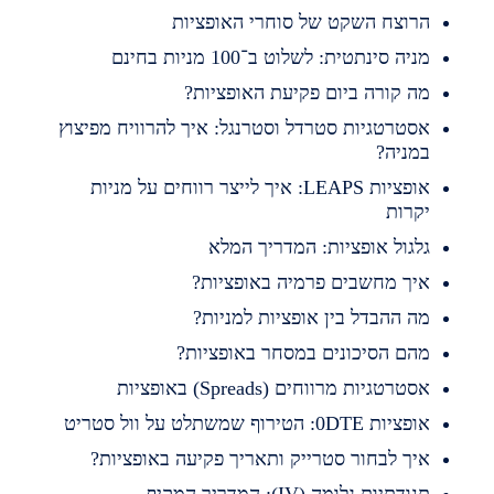
רוצח השקט של סוחרי האופציות
ניה סינתטית: לשלוט ב־100 מניות בחינם
ה קורה ביום פקיעת האופציות?
סטרטגיות סטרדל וסטרנגל: איך להרוויח מפיצוץ
מניה?
אופציות LEAPS: איך לייצר רווחים על מניות
קרות
לגול אופציות: המדריך המלא
יך מחשבים פרמיה באופציות?
ה ההבדל בין אופציות למניות?
הם הסיכונים במסחר באופציות?
סטרטגיות מרווחים (Spreads) באופציות
פציות 0DTE: הטירוף שמשתלט על וול סטריט
יך לבחור סטרייק ותאריך פקיעה באופציות?