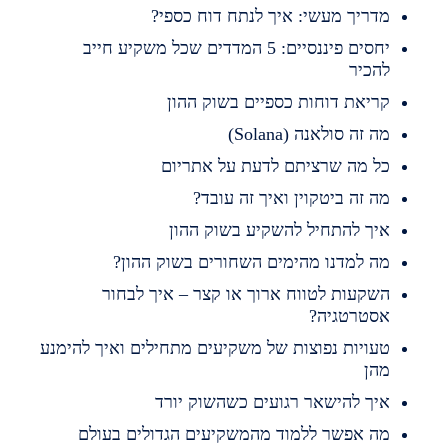
דריך מעשי: איך לנתח דוח כספי?
יחסים פיננסיים: 5 המדדים שכל משקיע חייב
הכיר
ריאת דוחות כספיים בשוק ההון
ה זה סולאנה (Solana)
ל מה שרציתם לדעת על אתריום
ה זה ביטקוין ואיך זה עובד?
יך להתחיל להשקיע בשוק ההון
ה למדנו מהימים השחורים בשוק ההון?
שקעות לטווח ארוך או קצר – איך לבחור
סטרטגיה?
עויות נפוצות של משקיעים מתחילים ואיך להימנע
הן
יך להישאר רגועים כשהשוק יורד
ה אפשר ללמוד מהמשקיעים הגדולים בעולם