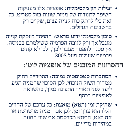
עילות הון מקסימלית:
אופציות אלו מעניקות
שיפה לתנודות של מניות שונות בוול סטריט. כל
את בלי לרתק כוח קנייה עצום, שקיים רק
חשבונות הגדולים.
יכון מקסימלי ידוע מראש:
ההפסד בעסקת קנייה
וגבל אך ורק לגובה הפרמיה ששילמתם בכניסה.
ין סכנה להפסד מעבר לכך, ולכן לא קונים
רמיות שעולות מעל 300$.
ונות המובנים של אופציות לוטו:
סתברות סטטיסטית נמוכה:
הסטרייק רחוק
מחיר השוק הנוכחי. לכן הסיכוי שהמניה תגיע
יעד לפני תאריך התפוגה נמוך, בהשוואה
אופציות בכסף.
חיקת זמן (תטא) מואצת:
כל ערכם של החוזים
ללו הוא ערך זמן. לכן אם המניה מדשדשת או
זה לאט, התטא מכרסמת את שווי החוזה
מהירות מדי יום.