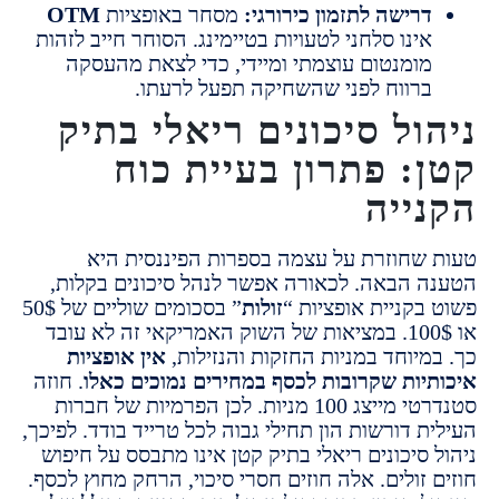
רישה לתזמון כירורגי:
מסחר באופציות
OTM
ינו סלחני לטעויות בטיימינג. הסוחר חייב לזהות
ומנטום עוצמתי ומיידי, כדי לצאת מהעסקה
רווח לפני שהשחיקה תפעל לרעתו.
ול סיכונים ריאלי בתיק
: פתרון בעיית כוח
ייה
שחוזרת על עצמה בספרות הפיננסית היא
 הבאה. לכאורה אפשר לנהל סיכונים בקלות,
בקניית אופציות “
זולות
” בסכומים שוליים של 50$
או 100$. במציאות של השוק האמריקאי זה לא עובד
מיוחד במניות החזקות והנזילות,
אין אופציות
יות שקרובות לכסף במחירים נמוכים כאלו
. חוזה
סטנדרטי מייצג 100 מניות. לכן הפרמיות של חברות
 דורשות הון תחילי גבוה לכל טרייד בודד. לפיכך,
סיכונים ריאלי בתיק קטן אינו מתבסס על חיפוש
זולים. אלה חוזים חסרי סיכוי, הרחק מחוץ לכסף.