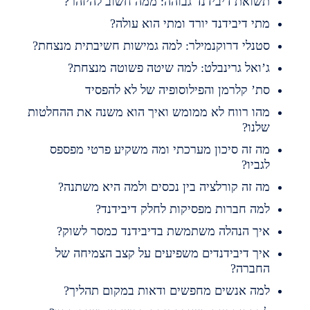
שואת דיבידנד גבוהה: ממה חשוב להיזהר?
תי דיבידנד יורד ומתי הוא עולה?
טנלי דרוקנמילר: למה גמישות חשיבתית מנצחת?
’ואל גרינבלט: למה שיטה פשוטה מנצחת?
ת’ קלרמן והפילוסופיה של לא להפסיד
הו רווח לא ממומש ואיך הוא משנה את ההחלטות
לנו?
ה זה סיכון מערכתי ומה משקיע פרטי מפספס
גביו?
ה זה קורלציה בין נכסים ולמה היא משתנה?
מה חברות מפסיקות לחלק דיבידנד?
יך הנהלה משתמשת בדיבידנד כמסר לשוק?
יך דיבידנדים משפיעים על קצב הצמיחה של
חברה?
מה אנשים מחפשים ודאות במקום תהליך?