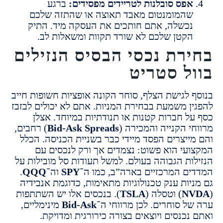
פס סובלנות לטריידים מפסידים:
ברגע
המומנטום מאבד תאוצה או שהתזה שלכם
כשלה, אתם חותכים את העסקה מיד. התיק
קטן שלכם לא שורד תקוות ומשאלות לב.
רת נכסי הבסיס הנזילים
ל סטריט
 לגישת הצלף, סוחר הקונה אופציות חשופות חייב
ן משמעת בבחירת המניות. אתם לא יכולים לבזבז
ל חברות קטנות או תנודתיות במיוחד. אצלן
י הקנייה והמכירה (
Bid-Ask Spreads
) רחבים,
ייצרים הפסד מיידי כבר בשניית הכניסה. הכלל
עי הוא פשוט: נצמדים אך ורק לנכסים עם
ות הגבוהה בעולם. למשל תעודות סל מובילות על
ם המרכזיים בארה”ב, כמו ה־
SPY
וה־
QQQ
.
יות ענק טכנולוגיות מתאימות, כדוגמת אנבידיה
N
) וטסלה (
TSLA
). בנכסים אלו יש השתתפות
ל סוחרים. לכן מרווחי ה־
Bid-Ask
מינימליים,
כנסים ויוצאים בצורה כירורגית ומדויקת.