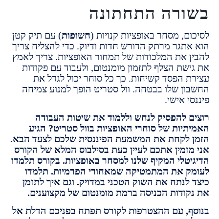
רה התחתונה
, מסחר באופציות קנויות (
חשופות
) עם תיק קטן
תגר מרתק הדורש חדות ודיוק. כדי להצליח צריך
 את המלכודות של תמחור האופציות. צריך לאמץ
שת הצלף לתזמון מומנטום, ולעבוד עם פקודות
 הפסד קשיחות. כך כל סוחר יכול לגדל את
ן שלו בבטחה. וול סטריט הופך למנוע צמיחה
 אישי.
 להפסיק לנחש וללמוד את שיטות העבודה
יות של סוחרי האופציות בוול סטריט? הגיע
לקחת את המשמעת הפיננסית שלכם לצעד הבא.
זמין אתכם לעיין כעת בסילבוס המלא של הקורס
טלי המקיף שלנו למסחר באופציות. בקורס תלמדו
 את המתמטיקה שמאחורי הפרמיות. תלמדו
לנתח את השוק הטכני במדויק. וגם איך לתזמן
ודות הכניסה ברמת מומנטום של מקצוענים.
, עם ההצטרפות לקורס תפתח בפניכם הדלת אל