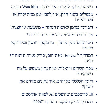
שימת מעקב למניות: איך לבנות Watchlist חכמה
כפילים בשוק ההון: איך להבין אם מניה יקרה או
ולה באמת
יבידנד כסימן לאיכות הנהלה – משמעת או הצגה?
יך הנהלה מחליטה על מדיניות דיבידנד?
יבידנדים בזמן מיתון – מי מקצץ ראשון ומי דווקא
פתיע
המדריך ל־Finviz: מפת חום, סורק מניות וניתוח דף
ניה
פת קשרים ויזואלית: איזה נתון משפיע על מה
שווקים?
יומן הכלכלי בארה״ב: איך נתונים מזיזים את
שוק?
מפטים שהופכים AI לצוות אנליסטים
מדריך לתיק השקעות מגוון ב־2026