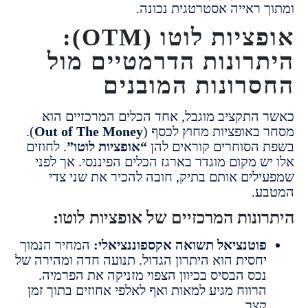
 ראייה אסטרטגית נכונה.
אופציות לוטו (OTM):
רונות הדרמטיים מול
רונות המובנים
התקציב מוגבל, אחד הכלים המרכזיים הוא
באופציות מחוץ לכסף (
Out of The Money
).
הסוחרים קוראים להן
“אופציות לוטו”
. לחוזים
 מקום מוגדר בארגז הכלים הפיננסי. אך לפני
לים אותם בתיק, חובה להכיר את שני צדי
ע.
ונות המרכזיים של אופציות לוטו:
וטנציאל תשואה אקספוננציאלי:
המחיר הנמוך
חסית הוא היתרון הגדול. תנועה חדה ומהירה של
כס הבסיס בכיוון הצפוי מזניקה את הפרמיה.
רווח מגיע למאות ואף לאלפי אחוזים בתוך זמן
צר.