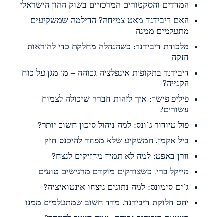
מדדים והסקטורים המרכזיים בשוק ההון הישראלי
אם דיבידנד מאט צמיחה? הדילמה שמשקיעים
תעלמים ממנה
לכודת דיבידנד: כשהנהלה מחלקת כדי להיראות
זקה
יבידנד בתקופות אינפלציה גבוהה – מי מגן על כוח
קנייה?
יליפ פישר: איך לזהות חברה שיכולה לצמוח
שורים?
ול טיודור ג’ונס: למה ניהול סיכון חשוב יותר?
יל אקמן: המשקיע שלא מפחד להיכנס חזק
ורן באפט: למה לא תמיד מחזיקים לנצח?
ייקל ברי: כשצודקים מוקדם מרגישים טועים
’ים סימונס: למה נתונים ניצחו אינטואיציה?
חס חלוקת דיבידנד: מדד חשוב שמתעלמים ממנו