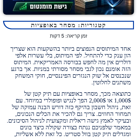
קטגוריות:
מסחר באופציות
זמן קריאה:
5
דקות
מיתוסים הנפוצים ביותר בהשקעות הוא שצריך
נק כדי להתחיל. לפי המיתוס, בלי עשרות אלפי
ם אין מה לחפש בבורסה האמריקאית. המיתוס
ומנם נכון לגבי מסחר מסורתי במניות. אך ברגע
ים אל שוק הנגזרים הפיננסיים, חוקי המשחק
ם לחלוטין.
ה מכך, מסחר באופציות עם תיק קטן של
1,000$ או 2,000$ הפך לנגיש ופופולרי במיוחד. עם
ניהול חשבון בהיקף כזה דורש הבנה עמוקה של
 החוזים. צריך גם להכיר את הכלים הנכונים,
ר לאמץ גישה ריאלית ומקצועית לניהול הסיכונים.
 שלפניכם ננתח בצורה שקולה כיצד בונים
ים תיק קטן בוול סטריט. כל זאת ללא אשליות,