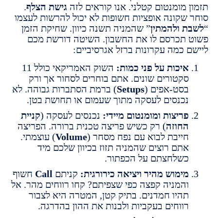
 מומנטום קטלני. אנו קוראים לזה
גישת הצלף
.
שקונה אופציות חשופות לא יכול להרשות לעצמו
 ולהמתין
” שהמניה תשנה כיוון. שחיקת הזמן
תכרסם לו את החשבון. השיטה דורשת מכם
 כמה עקרונות ברזל אגרסיביים:
יכות על פני כמות:
השוק האמריקאי כולל 11
קטורים שונים. אתם בוחרים לסחור אך ורק
סט-אפים (
Setups
) ברמת הסתברות גבוהה. לא
כנסים לעסקה מתוך שעמום או תחושת בטן.
ריצות ומומנטום מיידי:
נכנסים לעסקה (
קניית
חוזה
) רק כשיש פריצה טכנית ברורה. הפריצה
ייבת לבוא עם נפח מסחר (
Volume
) עוצמתי.
תם רוצים שהמניה תזוז בכיוון שלכם מיד
שלחצתם על הכפתור.
ימוש מהיר ויציאה כירורגית:
קניתם
Call
חשוף
המניה קפצה כפי שצפיתם? קחו רווחים מהר. אל
היו חמדנים. בתיק קטן, המטרה היא לצבור
ווחים בעקביות ולבנות את ההון בהדרגה.