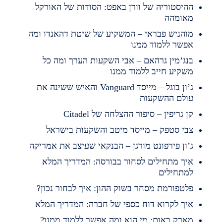
היסטוריה של וורן באפט: הסודות של האורקל
אומהה
והניש פבראי – המשקיע של שיטת דהאנדו ומה
פשר ללמוד ממנו
נג’מין גרהאם – אבי השקעות הערך ומה כל
שקיע חייב ללמוד ממנו
ג’ון בוגל – מייסד Vanguard והאיש ששינה את
ולם ההשקעות
ן גריפין – סיפור ההצלחה של Citadel
בי סטפק – מייסד מיטב והשקעות בישראל
’ון פירפונט מורגן – הבנקאי שעיצב את אמריקה
יך מתחילים לסחור בבורסה: המדריך המלא
מתחילים
לטפורמת מסחר בשוק ההון: איך לבחור נכון?
יך לקרוא דוח כספי של חברה: המדריך המלא
ארק באום: מי הוא ומה אפשר ללמוד ממנו?