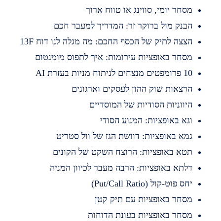
סחר יומי, סווינג או טווח ארוך
בנק מול ברוקר זר: המדריך למעבר חכם
צצה לתיק של הכסף החכם: מה מגלה לנו דוח 13F
סחר באופציות עירומות: איך לתפוס מומנטום
מפטים מנצחים לניתוח מניות בעזרת AI
רצאות שוק ההון לעסקים וארגונים
יווניות הסודיות של המוסדיים
גא באופציות: המנוע הסודי
מא באופציות: דוושת הגז של וול סטריט
טא באופציות: הרוצח השקט של הקונים
לתא באופציות: הרבה מעבר לכיוון המניה
חס פוט-קול (Put/Call Ratio)
סחר באופציות עם תיק קטן
סחר באופציות בעונת הדוחות