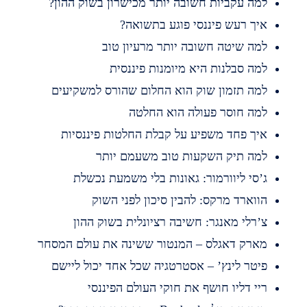
מה עקביות חשובה יותר מכישרון בשוק ההון?
יך רעש פיננסי פוגע בתשואה?
מה שיטה חשובה יותר מרעיון טוב
מה סבלנות היא מיומנות פיננסית
מה תזמון שוק הוא החלום שהורס למשקיעים
מה חוסר פעולה הוא החלטה
יך פחד משפיע על קבלת החלטות פיננסיות
מה תיק השקעות טוב משעמם יותר
’סי ליוורמור: גאונות בלי משמעת נכשלת
ווארד מרקס: להבין סיכון לפני השוק
’רלי מאנגר: חשיבה רציונלית בשוק ההון
ארק דאגלס – המנטור ששינה את עולם המסחר
יטר לינץ’ – אסטרטגיה שכל אחד יכול ליישם
יי דליו חושף את חוקי העולם הפיננסי