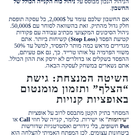
ל הנכון מבוסס על
ניהול כוח הקנייה הכולל של
ן
.
אם החשבון שלכם עומד על 2,000$, כל עסקה תופסת
חלק גדול מהתיק. זאת בהשוואה לסוחר עם 50,000$.
 הסיכונים המקצועי מכתיב עבודה עם פקודות
 הפסד (
Stop Loss
) קשיחות ביותר. אתם
מגדירים מראש כמה מותר להפסיד, למשל עד 50%
 הפרמיה על אותו טרייד. כך, גם אם טעיתם,
 בשקלים או בדולרים לא ירסק את ההון הכולל.
שארים במשחק לעסקה הבאה.
טה המנצחת: גישת
לף” ותזמון מומנטום
פציות קנויות
 בתיק הקטן מתבסס לרוב על אופציות
מות
” או ישירות. כלומר, קנייה של חוזי
Call
או
ופים, בלי גידורים ואסטרטגיות שדורשות
נות עצומים. לכן המפתח האמיתי להצלחה הוא