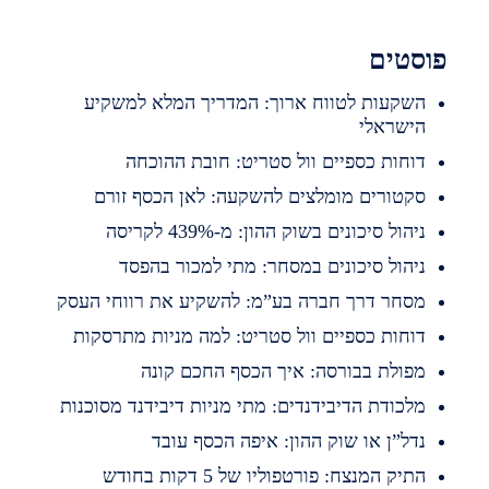
סטים
שקעות לטווח ארוך: המדריך המלא למשקיע
ישראלי
וחות כספיים וול סטריט: חובת ההוכחה
קטורים מומלצים להשקעה: לאן הכסף זורם
יהול סיכונים בשוק ההון: מ-439% לקריסה
יהול סיכונים במסחר: מתי למכור בהפסד
סחר דרך חברה בע”מ: להשקיע את רווחי העסק
וחות כספיים וול סטריט: למה מניות מתרסקות
פולת בבורסה: איך הכסף החכם קונה
לכודת הדיבידנדים: מתי מניות דיבידנד מסוכנות
דל”ן או שוק ההון: איפה הכסף עובד
תיק המנצח: פורטפוליו של 5 דקות בחודש