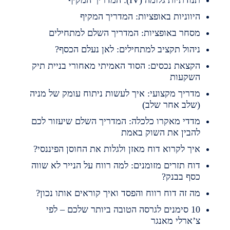
נודתיות גלומה (IV): המדריך המקיף
יווניות באופציות: המדריך המקיף
סחר באופציות: המדריך השלם למתחילים
יהול תקציב למתחילים: לאן נעלם הכסף?
קצאת נכסים: הסוד האמיתי מאחורי בניית תיק
שקעות
דריך מקצועי: איך לעשות ניתוח עומק של מניה
שלב אחר שלב)
דדי מאקרו כלכלה: המדריך השלם שיעזור לכם
הבין את השוק באמת
יך לקרוא דוח מאזן ולגלות את החוסן הפיננסי?
וח תזרים מזומנים: למה רווח על הנייר לא שווה
סף בבנק?
ה זה דוח רווח והפסד ואיך קוראים אותו נכון?
10 סימנים לגרסה הטובה ביותר שלכם – לפי
’ארלי מאנגר