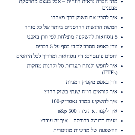
תי חברה נראית רווחית – אבל בעצם מתרסקת
בפנים
יך להבין את השוק דרך מאקרו
משת הרגשות ההרסניים ביותר של כל סוחר
השקעה מוצלחת לפי וורן באפט
ורן באפט מסרב לבזבז כסף על 5 דברים
חסים פיננסיים: דף נוסחאות ומדריך לכל היחסים
יך לחפש ולנתח תעודות סל וקרנות מחקות
(ET
ורן באפט מקפיץ המניות
יך קוראים דו”ח שנתי בשוק ההון?
יך להשקיע במדד נאסד״ק-100
יך לקנות את מדד s&p 500
ניות כדורגל בבורסה – איך זה עובד?
השפעה של מדיניות מוניטרית