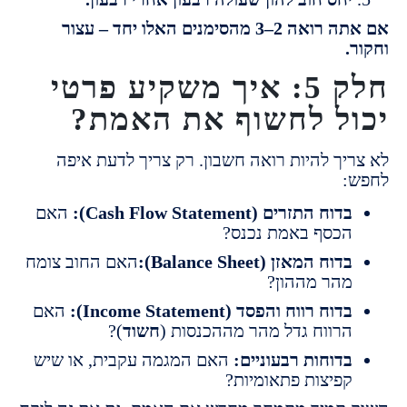
אם אתה רואה 2–3 מהסימנים האלו יחד – עצור
חלק 5: איך משקיע פרטי
ל לחשוף את האמת?
יך להיות רואה חשבון.
רק צריך לדעת איפה
דוח התזרים (Cash Flow Statement):
האם
כסף באמת נכנס?
דוח המאזן (Balance Sheet):
האם החוב צומח
הר מההון?
דוח רווח והפסד (Income Statement):
האם
רווח גדל מהר מההכנסות (
חשוד
)?
דוחות רבעוניים:
האם המגמה עקבית, או שיש
פיצות פתאומיות?