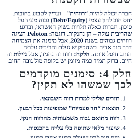
יכולה להיות “
רווחית
” – ועדיין לטבוע בחובות.
ב להון עצמי (
Debt/Equity
) גבוה מעיד על
חברות כאלה תלויות בשוק האשראי, וברגע
ית עולה – הן נחנקות.
דוגמה:
Peloton
הציגה
ם גבוהים בשנת
2020
,
אבל מימנה את הצמיחה
וב אדיר.
כשהביקוש נעלם והריבית עלתה –
חיסל אותה.
הלקח:
רווח זה נחמד, אבל
נזילות
זה
בדוק תמיד כמה מזומן יש בקופה מול גובה החוב.
חלק 4: סימנים מוקדמים
 שמשהו לא תקין?
זרים שלילי למרות רווח חשבונאי.
וצאות “חד פעמיות” שמופיעות בכל רבעון.
ווח מתואם גבוה משמעותית מהרווח הנקי.
יעור מלאי שתופח בלי עלייה בהכנסות.
חס חוב להון שעולה רבעון אחרי רבעון.