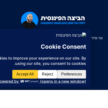
בואו ללמוד על שוק ההון, מסחר והשקעות.
 לא לימד אתכם איך להבין את כל המושגים והנתונים שאתם
מסתכלים עליהם. אני פה בשביל זה.
עקבו אחרי