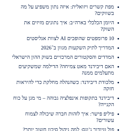
פת קשרים ויזואלית: איזה נתון משפיע על מה
שווקים?
יומן הכלכלי בארה״ב: איך נתונים מזיזים את
שוק?
מפטים שהופכים AI לצוות אנליסטים
מדריך לתיק השקעות מגוון ב־2026
מדדים והסקטורים המרכזיים בשוק ההון הישראלי
אם דיבידנד מאט צמיחה? הדילמה שמשקיעים
תעלמים ממנה
לכודת דיבידנד: כשהנהלה מחלקת כדי להיראות
זקה
יבידנד בתקופות אינפלציה גבוהה – מי מגן על כוח
קנייה?
יליפ פישר: איך לזהות חברה שיכולה לצמוח
שורים?
ול טיודור ג’ונס: למה ניהול סיכון חשוב יותר?