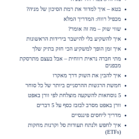
טא – איך למדוד את רמת הסיכון של מניה?
כפיל רווח: המדריך המלא
ווי שוק – מה זה אומר?
יך להשקיע בלי להישבר בירידות הראשונות
יך זמן הופך למשקיע הכי חזק בתיק שלך
תי חברה נראית רווחית – אבל בעצם מתרסקת
בפנים
יך להבין את השוק דרך מאקרו
משת הרגשות ההרסניים ביותר של כל סוחר
השקעה מוצלחת לפי וורן באפט
ורן באפט מסרב לבזבז כסף על 5 דברים
דריך ליחסים פיננסיים
יך לחפש ולנתח תעודות סל וקרנות מחקות
(ET