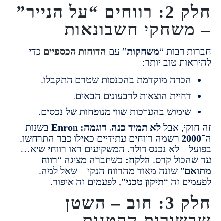
חלק 2: רווחים “על הנייר”
שחקי חשבונאות
 רבות “
משחקות
” עם
הדוחות הכספיים
כדי
ות טוב יותר:
כרה מוקדמת בהכנסות שטרם התקבלו.
חיית הוצאות לרבעונים הבאים.
ימוש בהערכות שווי מנופחות של נכסים.
קי, אבל
לא תמיד כנה.
דוגמה:
Enron
בשנות
2
רשמה רווחים עתידיים כאילו כבר התרחשו.
 – לא נכנס דולר.
המשקיעים ראו רווחי שיא…
כול קרס.
הלקח:
כשחברה מציגה “
רווח
ם
” שונה מאוד מהרווח הנקי –
שאל למה.
ם זה “
תיקון טכני
”, לפעמים זה איפור.
חלק 3: חוב – השטן
ורות הקטנות