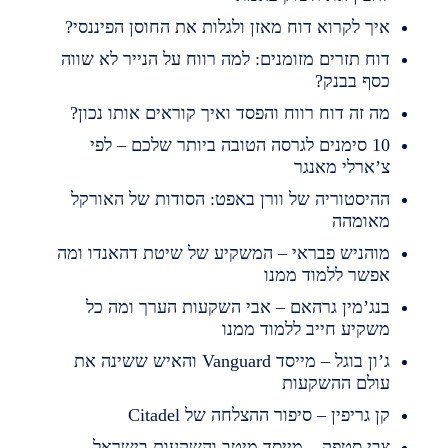
יך לקרוא דוח מאזן ולגלות את החוסן הפיננסי?
וח תזרים מזומנים: למה רווח על הנייר לא שווה
סף בבנק?
ה זה דוח רווח והפסד ואיך קוראים אותו נכון?
10 סימנים לגרסה הטובה ביותר שלכם – לפי
’ארלי מאנגר
היסטוריה של וורן באפט: הסודות של האורקל
אומהה
והניש פבראי – המשקיע של שיטת דהאנדו ומה
פשר ללמוד ממנו
נג’מין גרהאם – אבי השקעות הערך ומה כל
שקיע חייב ללמוד ממנו
ג’ון בוגל – מייסד Vanguard והאיש ששינה את
ולם ההשקעות
ן גריפין – סיפור ההצלחה של Citadel
בי סטפק – מייסד מיטב והשקעות בישראל