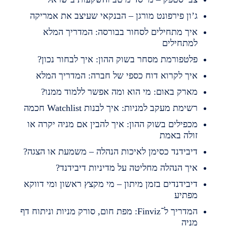
’ון פירפונט מורגן – הבנקאי שעיצב את אמריקה
יך מתחילים לסחור בבורסה: המדריך המלא
מתחילים
לטפורמת מסחר בשוק ההון: איך לבחור נכון?
יך לקרוא דוח כספי של חברה: המדריך המלא
ארק באום: מי הוא ומה אפשר ללמוד ממנו?
שימת מעקב למניות: איך לבנות Watchlist חכמה
כפילים בשוק ההון: איך להבין אם מניה יקרה או
ולה באמת
יבידנד כסימן לאיכות הנהלה – משמעת או הצגה?
יך הנהלה מחליטה על מדיניות דיבידנד?
יבידנדים בזמן מיתון – מי מקצץ ראשון ומי דווקא
פתיע
המדריך ל־Finviz: מפת חום, סורק מניות וניתוח דף
ניה