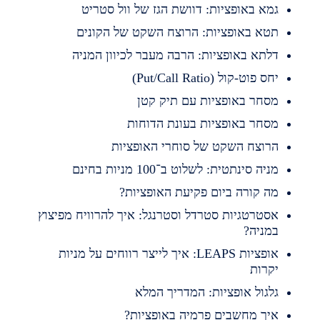
מא באופציות: דוושת הגז של וול סטריט
טא באופציות: הרוצח השקט של הקונים
לתא באופציות: הרבה מעבר לכיוון המניה
חס פוט-קול (Put/Call Ratio)
סחר באופציות עם תיק קטן
סחר באופציות בעונת הדוחות
רוצח השקט של סוחרי האופציות
ניה סינתטית: לשלוט ב־100 מניות בחינם
ה קורה ביום פקיעת האופציות?
סטרטגיות סטרדל וסטרנגל: איך להרוויח מפיצוץ
מניה?
אופציות LEAPS: איך לייצר רווחים על מניות
קרות
לגול אופציות: המדריך המלא
יך מחשבים פרמיה באופציות?