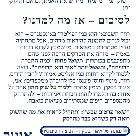
תמיד מתמחר מחדש את האמת, גם אם זה לוקח
כום – אז מה למדנו?
חשבונאי הוא כמו “
פילטר
” באינסטגרם –
הוא
לגרום לתמונה להיראות מדהים,
אבל מתחתיה
 מסתתרת המציאות.
מי שמבין לקרוא דוחות
 –
מזהה את הסדקים הרבה לפני שהם
צים בכותרות.
תשאל פחות “כמה החברה
חה”, ותשאל יותר “איך היא הרוויחה”.
רוצה
 לקרוא דוחות כמו אנליסט אמיתי?
להבין תזרים,
מינוף וחוסן פיננסי בלי להיבהל ממספרים? אני,
 בסקין, מזמין אתכם
ללמוד על שוק ההון
אחד על
ה תלמדו לזהות חברות אמיתיות – ולהתרחק
רים היפים שמסתירים מציאות כואבת.
פרטים עכשיו: ותתחיל לראות את מה שהשוק
רק כשהוא כבר מתרסק.
איגור