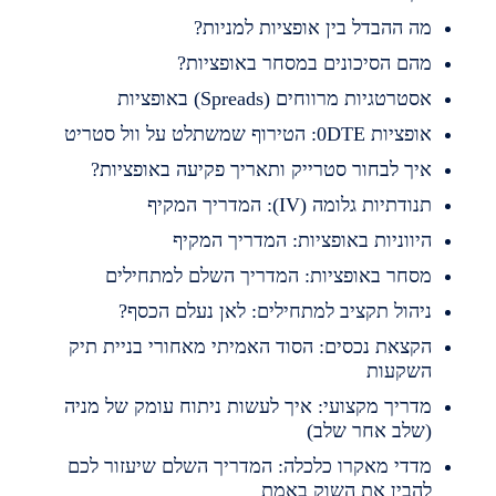
ה ההבדל בין אופציות למניות?
הם הסיכונים במסחר באופציות?
סטרטגיות מרווחים (Spreads) באופציות
פציות 0DTE: הטירוף שמשתלט על וול סטריט
יך לבחור סטרייק ותאריך פקיעה באופציות?
נודתיות גלומה (IV): המדריך המקיף
יווניות באופציות: המדריך המקיף
סחר באופציות: המדריך השלם למתחילים
יהול תקציב למתחילים: לאן נעלם הכסף?
קצאת נכסים: הסוד האמיתי מאחורי בניית תיק
שקעות
דריך מקצועי: איך לעשות ניתוח עומק של מניה
שלב אחר שלב)
דדי מאקרו כלכלה: המדריך השלם שיעזור לכם
הבין את השוק באמת