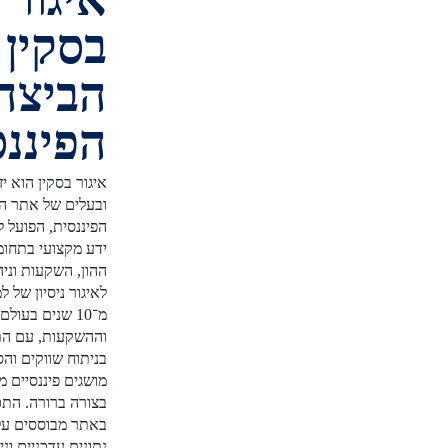
בסקין -
הביצה
הפיננסית
איגור בסקין הוא יזם פיננסי
ובעלים של אתר הביצה
הפיננסית, הפועל להנגשת
ידע מקצועי בתחומי שוק
ההון, השקעות וניהול כסף.
לאיגור ניסיון של למעלה
מ־10 שנים בעולם הפיננסים
וההשקעות, עם התמחות
בניתוח שווקים והסברת
מושגים פיננסיים מורכבים
בצורה ברורה. התכנים
באתר מבוססים על מחקר,
נתונים עדכניים וניסיון