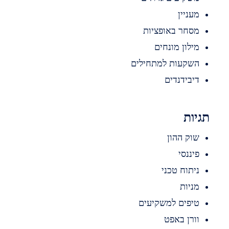
עניין
סחר באופציות
ילון מונחים
שקעות למתחילים
יבידנדים
ות
וק ההון
יננסי
יתוח טכני
ניות
יפים למשקיעים
ורן באפט