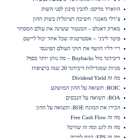
ווארד מרקס: להבין סיכון לפני השוק
’רלי מאנגר: חשיבה רציונלית בשוק ההון
ארק דאגלס – המנטור ששינה את עולם המסחר
יטר לינץ’ – אסטרטגיה שכל אחד יכול ליישם
יי דליו חושף את חוקי העולם הפיננסי
בידנד מול Buybacks – מה נותן יותר כסף?
ניות שמגדילות דיבידנד 20 שנה ברציפות
 זה Dividend Yield
RO: תשואה על ההון המושקע
R: תשואה על הנכסים
כירו את המונח ROE: תשואה על ההון
 זה Free Cash Flow
ה זה לונג ומה זה שורט?
 זה EPS: רווח למניה