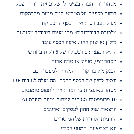
סחר דרך חברה בע”מ: להשקיע את רווחי העסק
וחות כספיים וול סטריט: למה מניות מתרסקות
פולת בבורסה: איך הכסף החכם קונה
לכודת הדיבידנדים: מתי מניות דיבידנד מסוכנות
דל”ן או שוק ההון: איפה הכסף עובד
תיק המנצח: פורטפוליו של 5 דקות בחודש
סחר יומי, סווינג או טווח ארוך
בנק מול ברוקר זר: המדריך למעבר חכם
צצה לתיק של הכסף החכם: מה מגלה לנו דוח 13F
סחר באופציות עירומות: איך לתפוס מומנטום
מפטים מנצחים לניתוח מניות בעזרת AI
רצאות שוק ההון לעסקים וארגונים
יווניות הסודיות של המוסדיים
גא באופציות: המנוע הסודי