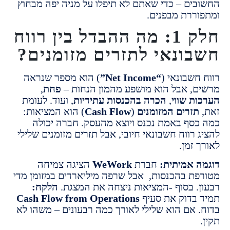
ים –
כדי שאתם לא תיפלו על מניה יפה מבחוץ
ררת מבפנים.
חלק 1: מה ההבדל בין רווח
ונאי לתזרים מזומנים?
שבונאי (
“Net Income”
) הוא מספר שנראה
ם,
אבל הוא מושפע מהמון הנחות –
פחת
,
ת שווי
,
הכרה בהכנסות עתידיות
, ועוד.
לעומת
זרים המזומנים
(
Cash Flow
) הוא המציאות:
סף באמת נכנס ויוצא מהעסק.
חברה יכולה
רווח חשבונאי חיובי,
אבל תזרים מזומנים שלילי
זמן.
 אמיתית:
חברת
WeWork
הציגה צמיחה
ת בהכנסות,
אבל שרפה מיליארדים במזומן מדי
.
בסוף -המציאות ניצחה את המצגת.
הלקח:
בדוק את סעיף
Cash Flow from Operations
אם הוא שלילי לאורך כמה רבעונים – משהו לא