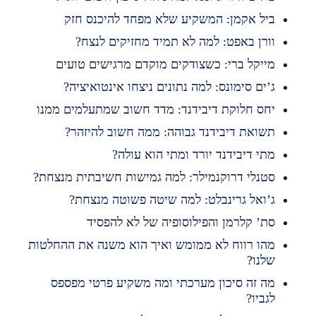
יל אקמן: המשקיע שלא מפחד להיכנס חזק
ורן באפט: למה לא תמיד מחזיקים לנצח?
ייקל ברי: כשצודקים מוקדם מרגישים טועים
’ים סימונס: למה נתונים ניצחו אינטואיציה?
חס חלוקת דיבידנד: מדד חשוב שמתעלמים ממנו
שואת דיבידנד גבוהה: ממה חשוב להיזהר?
תי דיבידנד יורד ומתי הוא עולה?
טנלי דרוקנמילר: למה גמישות חשיבתית מנצחת?
’ואל גרינבלט: למה שיטה פשוטה מנצחת?
ת’ קלרמן והפילוסופיה של לא להפסיד
הו רווח לא ממומש ואיך הוא משנה את ההחלטות
לנו?
ה זה סיכון מערכתי ומה משקיע פרטי מפספס
גביו?