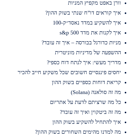
ורן באפט מקפיץ המניות
יך קוראים דו”ח שנתי בשוק ההון?
יך להשקיע במדד נאסד״ק-100
יך לקנות את מדד s&p 500
ניות כדורגל בבורסה – איך זה עובד?
השפעה של מדיניות מוניטרית
דריך מעשי: איך לנתח דוח כספי?
חסים פיננסיים חשובים שכל משקיע חייב להכיר
ריאת דוחות כספיים בשוק ההון
ה זה סולאנה (Solana)
ל מה שרציתם לדעת על אתריום
ה זה ביטקוין ואיך זה עובד?
יך להתחיל להשקיע בשוק ההון
ה למדנו מהימים השחורים בשוק ההון?