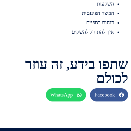
שקעות
ביצה הפיננסית
וחות כספיים
יך להתחיל להשקיע
ו בידע, זה עוזר
לם
WhatsApp
Faceboo