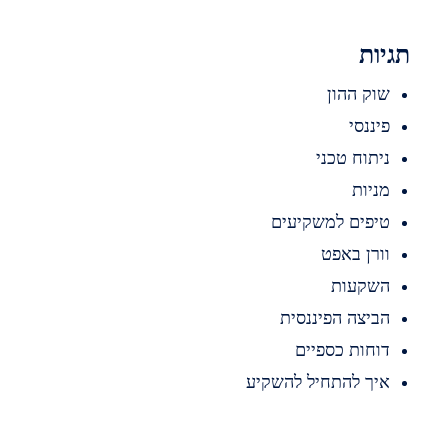
ות
וק ההון
יננסי
יתוח טכני
ניות
יפים למשקיעים
ורן באפט
שקעות
ביצה הפיננסית
וחות כספיים
יך להתחיל להשקיע