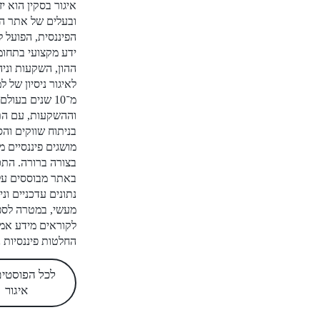
איגור בסקין הוא יזם פיננסי
ובעלים של אתר הביצה
הפיננסית, הפועל להנגשת
ידע מקצועי בתחומי שוק
ההון, השקעות וניהול כסף.
לאיגור ניסיון של למעלה
מ־10 שנים בעולם הפיננסים
וההשקעות, עם התמחות
בניתוח שווקים והסברת
מושגים פיננסיים מורכבים
בצורה ברורה. התכנים
באתר מבוססים על מחקר,
נתונים עדכניים וניסיון
מעשי, במטרה לספק
לקוראים מידע אמין לקבלת
החלטות פיננסיות נכונות.
לכל הפוסטים של
איגור