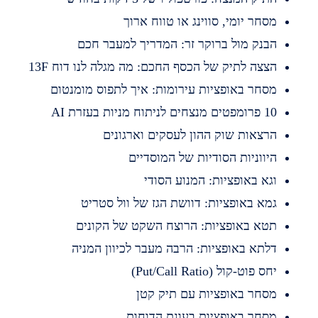
סחר יומי, סווינג או טווח ארוך
בנק מול ברוקר זר: המדריך למעבר חכם
צצה לתיק של הכסף החכם: מה מגלה לנו דוח 13F
סחר באופציות עירומות: איך לתפוס מומנטום
מפטים מנצחים לניתוח מניות בעזרת AI
רצאות שוק ההון לעסקים וארגונים
יווניות הסודיות של המוסדיים
גא באופציות: המנוע הסודי
מא באופציות: דוושת הגז של וול סטריט
טא באופציות: הרוצח השקט של הקונים
לתא באופציות: הרבה מעבר לכיוון המניה
חס פוט-קול (Put/Call Ratio)
סחר באופציות עם תיק קטן
סחר באופציות בעונת הדוחות