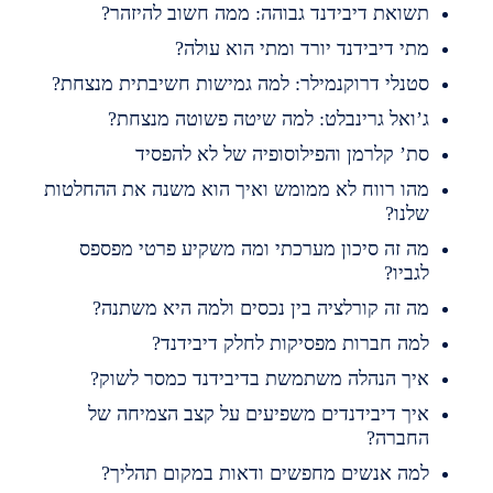
שואת דיבידנד גבוהה: ממה חשוב להיזהר?
תי דיבידנד יורד ומתי הוא עולה?
טנלי דרוקנמילר: למה גמישות חשיבתית מנצחת?
’ואל גרינבלט: למה שיטה פשוטה מנצחת?
ת’ קלרמן והפילוסופיה של לא להפסיד
הו רווח לא ממומש ואיך הוא משנה את ההחלטות
לנו?
ה זה סיכון מערכתי ומה משקיע פרטי מפספס
גביו?
ה זה קורלציה בין נכסים ולמה היא משתנה?
מה חברות מפסיקות לחלק דיבידנד?
יך הנהלה משתמשת בדיבידנד כמסר לשוק?
יך דיבידנדים משפיעים על קצב הצמיחה של
חברה?
מה אנשים מחפשים ודאות במקום תהליך?