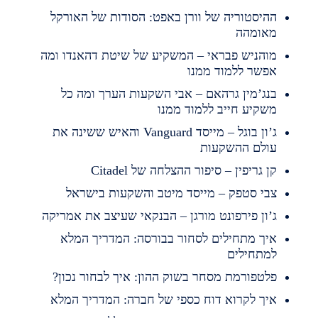
היסטוריה של וורן באפט: הסודות של האורקל
אומהה
והניש פבראי – המשקיע של שיטת דהאנדו ומה
פשר ללמוד ממנו
נג’מין גרהאם – אבי השקעות הערך ומה כל
שקיע חייב ללמוד ממנו
ג’ון בוגל – מייסד Vanguard והאיש ששינה את
ולם ההשקעות
ן גריפין – סיפור ההצלחה של Citadel
בי סטפק – מייסד מיטב והשקעות בישראל
’ון פירפונט מורגן – הבנקאי שעיצב את אמריקה
יך מתחילים לסחור בבורסה: המדריך המלא
מתחילים
לטפורמת מסחר בשוק ההון: איך לבחור נכון?
יך לקרוא דוח כספי של חברה: המדריך המלא