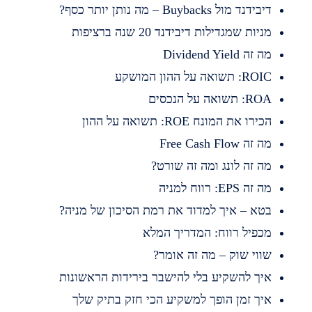
בידנד מול Buybacks – מה נותן יותר כסף?
ניות שמגדילות דיבידנד 20 שנה ברציפות
 זה Dividend Yield
RO: תשואה על ההון המושקע
R: תשואה על הנכסים
כירו את המונח ROE: תשואה על ההון
 זה Free Cash Flow
ה זה לונג ומה זה שורט?
 זה EPS: רווח למניה
טא – איך למדוד את רמת הסיכון של מניה?
כפיל רווח: המדריך המלא
ווי שוק – מה זה אומר?
יך להשקיע בלי להישבר בירידות הראשונות
יך זמן הופך למשקיע הכי חזק בתיק שלך