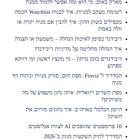
ארק באום: מי הוא ומה אפשר ללמוד ממנו?
שימת מעקב למניות: איך לבנות Watchlist חכמה
כפילים בשוק ההון: איך להבין אם מניה יקרה או
ולה באמת
יבידנד כסימן לאיכות הנהלה – משמעת או הצגה?
יך הנהלה מחליטה על מדיניות דיבידנד?
יבידנדים בזמן מיתון – מי מקצץ ראשון ומי דווקא
פתיע
המדריך ל־Finviz: מפת חום, סורק מניות וניתוח דף
ניה
פת קשרים ויזואלית: איזה נתון משפיע על מה
שווקים?
יומן הכלכלי בארה״ב: איך נתונים מזיזים את
שוק?
מפטים שהופכים AI לצוות אנליסטים
מדריך לתיק השקעות מגוון ב־2026