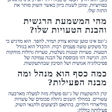
יות, ומוכן לשנות כיוון כאשר השוק סותר את
שלו.
 המשמעת הרגשית
נת הטעויות שלו?
אינו טוען שהוא צודק תמיד,
להפך.
הוא מדגיש כי
קיע טועה פעמים רבות. ההבדל הוא בגודל
ת.
טעויות קטנות נשלטות,
טעויות גדולות מוחקות
גישה הזו מבוססת על הבנה עמוקה של
לוגיה אנושית ושל הסיכון שבהתעקשות.
 כסף הוא מנהל ומה
ה הפעילות?
השקעות של ג’ונס פועלת מזה למעלה מארבעה
ם.
במהלך השנים ניהלה סכומים של עשרות
רדי דולרים, בהתאם לביצועים ולתנאי השוק.
תה כוללת: