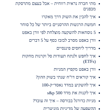
תי חברה נראית רווחית – אבל בעצם מתרסקת
בפנים
יך להבין את השוק דרך מאקרו
משת הרגשות ההרסניים ביותר של כל סוחר
השקעה מוצלחת לפי וורן באפט
ורן באפט מסרב לבזבז כסף על 5 דברים
דריך ליחסים פיננסיים
יך לחפש ולנתח תעודות סל וקרנות מחקות
(ET
ורן באפט מקפיץ המניות
יך קוראים דו”ח שנתי בשוק ההון?
יך להשקיע במדד נאסד״ק-100
יך לקנות את מדד s&p 500
ניות כדורגל בבורסה – איך זה עובד?
השפעה של מדיניות מוניטרית