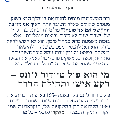
זמן קריאה:
4
דקות
משקיעים מנסים לחזות את המהלך הבא בשוק.
 שואלים שאלה חשובה יותר: “
איך אני מגן על
שלי אם אני טועה?
”
פול טיודור ג’ונס
בנה קריירה
רות שנים לא בזכות נבואות מושלמות – אלא
 משמעת ברזל בניהול סיכון. הוא לא חיפש להיות
 הוא דאג להפסיד מעט כששגה – ולהישאר
 בפוסט זה נבין מדוע ניהול סיכון חשוב יותר
ת, וכיצד כל משקיע פרטי יכול לאמץ את העיקרון
פני שהוא מחפש את ה־”
מהלך הגדול
” הבא.
הוא פול טיודור ג’ונס –
 אישי ותחילת הדרך
ר ג’ונס נולד בשנת 1954 בארצות הברית.
את
בשוק ההון החל בתחילת שנות השמונים.
בשנת
198 הקים את קרן ההשקעות שלו, הנקראת על שמו.
 התמקדה במסחר
מאקרו
גלובלי – כלומר