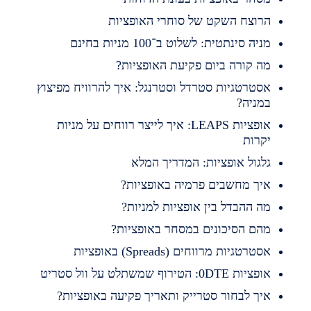
רוצח השקט של סוחרי האופציות
ניה סינתטית: לשלוט ב־100 מניות בחינם
ה קורה ביום פקיעת האופציות?
סטרטגיות סטרדל וסטרנגל: איך להרוויח מפיצוץ
מניה?
אופציות LEAPS: איך לייצר רווחים על מניות
קרות
לגול אופציות: המדריך המלא
יך מחשבים פרמיה באופציות?
ה ההבדל בין אופציות למניות?
הם הסיכונים במסחר באופציות?
סטרטגיות מרווחים (Spreads) באופציות
פציות 0DTE: הטירוף שמשתלט על וול סטריט
יך לבחור סטרייק ותאריך פקיעה באופציות?