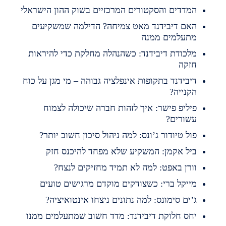
מדדים והסקטורים המרכזיים בשוק ההון הישראלי
אם דיבידנד מאט צמיחה? הדילמה שמשקיעים
תעלמים ממנה
לכודת דיבידנד: כשהנהלה מחלקת כדי להיראות
זקה
יבידנד בתקופות אינפלציה גבוהה – מי מגן על כוח
קנייה?
יליפ פישר: איך לזהות חברה שיכולה לצמוח
שורים?
ול טיודור ג’ונס: למה ניהול סיכון חשוב יותר?
יל אקמן: המשקיע שלא מפחד להיכנס חזק
ורן באפט: למה לא תמיד מחזיקים לנצח?
ייקל ברי: כשצודקים מוקדם מרגישים טועים
’ים סימונס: למה נתונים ניצחו אינטואיציה?
חס חלוקת דיבידנד: מדד חשוב שמתעלמים ממנו