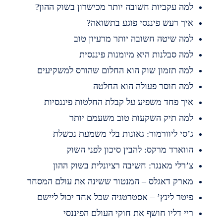
מה עקביות חשובה יותר מכישרון בשוק ההון?
יך רעש פיננסי פוגע בתשואה?
מה שיטה חשובה יותר מרעיון טוב
מה סבלנות היא מיומנות פיננסית
מה תזמון שוק הוא החלום שהורס למשקיעים
מה חוסר פעולה הוא החלטה
יך פחד משפיע על קבלת החלטות פיננסיות
מה תיק השקעות טוב משעמם יותר
’סי ליוורמור: גאונות בלי משמעת נכשלת
ווארד מרקס: להבין סיכון לפני השוק
’רלי מאנגר: חשיבה רציונלית בשוק ההון
ארק דאגלס – המנטור ששינה את עולם המסחר
יטר לינץ’ – אסטרטגיה שכל אחד יכול ליישם
יי דליו חושף את חוקי העולם הפיננסי