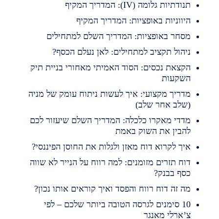
נודתיות גלומה (IV): המדריך המקיף
יווניות באופציות: המדריך המקיף
סחר באופציות: המדריך השלם למתחילים
יהול תקציב למתחילים: לאן נעלם הכסף?
קצאת נכסים: הסוד האמיתי מאחורי בניית תיק
שקעות
דריך מקצועי: איך לעשות ניתוח עומק של מניה
שלב אחר שלב)
דדי מאקרו כלכלה: המדריך השלם שיעזור לכם
הבין את השוק באמת
יך לקרוא דוח מאזן ולגלות את החוסן הפיננסי?
וח תזרים מזומנים: למה רווח על הנייר לא שווה
סף בבנק?
ה זה דוח רווח והפסד ואיך קוראים אותו נכון?
10 סימנים לגרסה הטובה ביותר שלכם – לפי
’ארלי מאנגר