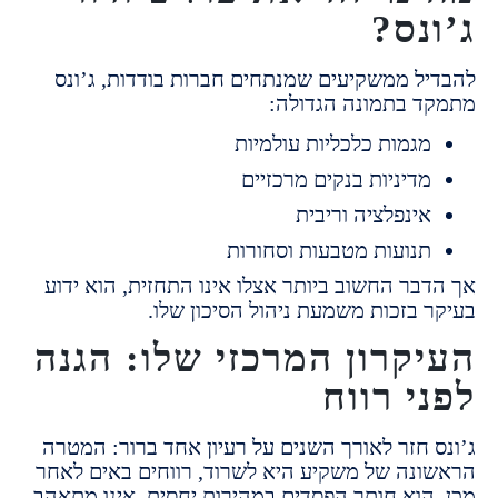
נס?
ל ממשקיעים שמנתחים חברות בודדות, ג’ונס
 בתמונה הגדולה:
גמות כלכליות עולמיות
דיניות בנקים מרכזיים
ינפלציה וריבית
נועות מטבעות וסחורות
בר החשוב ביותר אצלו אינו התחזית,
הוא ידוע
 בזכות משמעת ניהול הסיכון שלו.
קרון המרכזי שלו: הגנה
י רווח
 חזר לאורך השנים על רעיון אחד ברור:
המטרה
נה של משקיע היא לשרוד,
רווחים באים לאחר
וא חותך הפסדים במהירות יחסית, אינו מתאהב