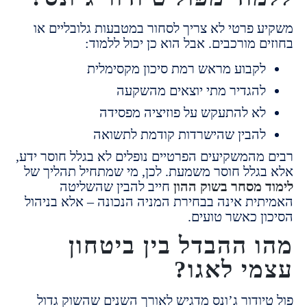
 פרטי לא צריך לסחור במטבעות גלובליים או
ם מורכבים.
אבל הוא כן יכול ללמוד:
קבוע מראש רמת סיכון מקסימלית
הגדיר מתי יוצאים מהשקעה
א להתעקש על פוזיציה מפסידה
הבין שהישרדות קודמת לתשואה
מהמשקיעים הפרטיים נופלים לא בגלל חוסר ידע,
גלל חוסר משמעת. לכן, מי שמתחיל תהליך של
 מסחר בשוק ההון
חייב להבין שהשליטה
ית אינה בבחירת המניה הנכונה – אלא בניהול
ן כאשר טועים.
 ההבדל בין ביטחון
י לאגו?
יודור ג’ונס מדגיש לאורך השנים שהשוק גדול