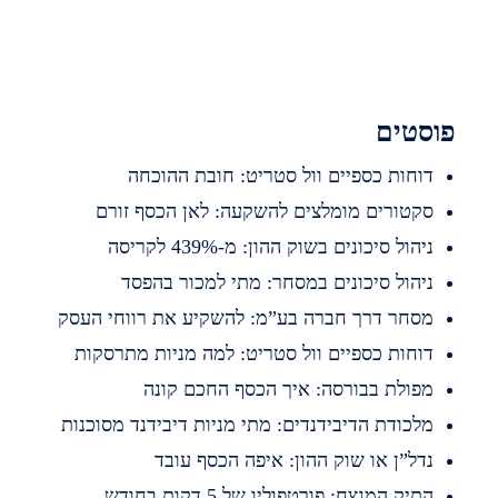
סטים
וחות כספיים וול סטריט: חובת ההוכחה
קטורים מומלצים להשקעה: לאן הכסף זורם
יהול סיכונים בשוק ההון: מ-439% לקריסה
יהול סיכונים במסחר: מתי למכור בהפסד
סחר דרך חברה בע”מ: להשקיע את רווחי העסק
וחות כספיים וול סטריט: למה מניות מתרסקות
פולת בבורסה: איך הכסף החכם קונה
לכודת הדיבידנדים: מתי מניות דיבידנד מסוכנות
דל”ן או שוק ההון: איפה הכסף עובד
תיק המנצח: פורטפוליו של 5 דקות בחודש