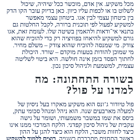
שקיע. אין אדם, מוכשר ככל שיהיה, שיכול
בו או לכפות עליו כיוון. כאן בדיוק עובר הקו הדק
טחון עצמי לבין אגו. ביטחון עצמי מאפשר
ע לפעול לפי תוכנית ברורה, לקבל החלטות גם
 אי־ודאות ולהאמין בשיטה שלו. לעומת זאת, אגו
למשקיע להיאחז בפוזיציה רק כדי להוכיח שהוא
 מי שמנסה להוכיח שהוא צודק – משלם מחיר.
וכן להודות בטעות מוקדם – שורד. היכולת
 הפסד בזמן אינה חולשה. היא ביטוי לשליטה
 למשמעת ולניהול סיכון נכון.
רה התחתונה: מה
נו על פול?
ודור ג’ונס הוא משקיע מאקרו בעל ניסיון של
 מארבעים שנה.
הוא ניהל ומנהל סכומי עתק,
את שמו במשבר משמעותי, ושומר על גישה
של ניהול סיכון קפדני.
הלקח המרכזי ממנו אינו
לחזות משבר,
הלקח הוא כיצד להגן על ההון
התחזית מתבררת כשגויה.
רוצים ללמוד להשקיע