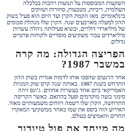
ת המבוססות על תנועות רחבות בכלכלה
ית, ריביות, מטבעות, סחורות ושווקים
ומיים.
מאז הקמת הקרן ועד היום הוא פעיל בשוק
למעלה מארבעים שנה.
הקרן שלו מנהלת סכומים
ליארדי דולרים, ובשיא פעילותה ניהלה עשרות
רדים עבור משקיעים מוסדיים ולקוחות פרטיים
.
יצה הגדולה: מה קרה
ר 1987?
רגעים שהפכו אותו לדמות אגדית בשוק ההון
בשנת 1987.
באותה שנה קרס שוק המניות
קאי ביום אחד בעשרות אחוזים.
ג’ונס זיהה
 בועה מוקדמים ופעל בהתאם.
כאשר הקריסה
ה, הקרן שלו רשמה רווחים משמעותיים מאוד.
ע הזה ביסס את שמו כאחד ממשקיעי המאקרו
 והאמיצים בעולם.
מייחד את פול טיודור