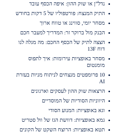
נדל”ן או שוק ההון: איפה הכסף עובד
התיק המנצח: פורטפוליו של 5 דקות בחודש
מסחר יומי, סווינג או טווח ארוך
הבנק מול ברוקר זר: המדריך למעבר חכם
הצצה לתיק של הכסף החכם: מה מגלה לנו
דוח 13F
מסחר באופציות עירומות: איך לתפוס
מומנטום
10 פרומפטים מנצחים לניתוח מניות בעזרת
AI
הרצאות שוק ההון לעסקים וארגונים
היווניות הסודיות של המוסדיים
וגא באופציות: המנוע הסודי
גמא באופציות: דוושת הגז של וול סטריט
תטא באופציות: הרוצח השקט של הקונים