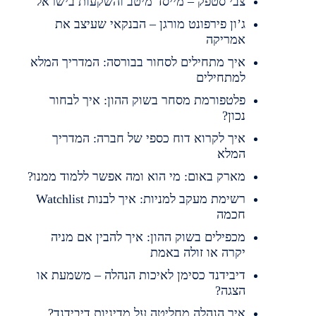
צבי סטפק – מייסד מיטב והשקעות בישראל
ג’ון פירפונט מורגן – הבנקאי שעיצב את
אמריקה
איך מתחילים לסחור בבורסה: המדריך המלא
למתחילים
פלטפורמת מסחר בשוק ההון: איך לבחור
נכון?
איך לקרוא דוח כספי של חברה: המדריך
המלא
מארק באום: מי הוא ומה אפשר ללמוד ממנו?
רשימת מעקב למניות: איך לבנות Watchlist
חכמה
מכפילים בשוק ההון: איך להבין אם מניה
יקרה או זולה באמת
דיבידנד כסימן לאיכות הנהלה – משמעת או
הצגה?
איך הנהלה מחליטה על מדיניות דיבידנד?