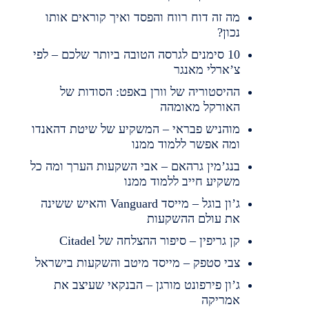
מה זה דוח רווח והפסד ואיך קוראים אותו
נכון?
10 סימנים לגרסה הטובה ביותר שלכם – לפי
צ’ארלי מאנגר
ההיסטוריה של וורן באפט: הסודות של
האורקל מאומהה
מוהניש פבראי – המשקיע של שיטת דהאנדו
ומה אפשר ללמוד ממנו
בנג’מין גרהאם – אבי השקעות הערך ומה כל
משקיע חייב ללמוד ממנו
ג’ון בוגל – מייסד Vanguard והאיש ששינה
את עולם ההשקעות
קן גריפין – סיפור ההצלחה של Citadel
צבי סטפק – מייסד מיטב והשקעות בישראל
ג’ון פירפונט מורגן – הבנקאי שעיצב את
אמריקה