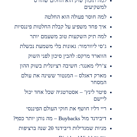
למה תזמון שוק הוא החלום שהורס
למשקיעים
למה חוסר פעולה הוא החלטה
איך פחד משפיע על קבלת החלטות פיננסיות
למה תיק השקעות טוב משעמם יותר
ג’סי ליוורמור: גאונות בלי משמעת נכשלת
הווארד מרקס: להבין סיכון לפני השוק
צ’רלי מאנגר: חשיבה רציונלית בשוק ההון
מארק דאגלס – המנטור ששינה את עולם
המסחר
פיטר לינץ’ – אסטרטגיה שכל אחד יכול
ליישם
ריי דליו חושף את חוקי העולם הפיננסי
דיבידנד מול Buybacks – מה נותן יותר כסף?
מניות שמגדילות דיבידנד 20 שנה ברציפות