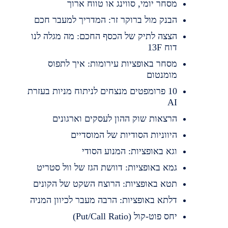
מסחר יומי, סווינג או טווח ארוך
הבנק מול ברוקר זר: המדריך למעבר חכם
הצצה לתיק של הכסף החכם: מה מגלה לנו
דוח 13F
מסחר באופציות עירומות: איך לתפוס
מומנטום
10 פרומפטים מנצחים לניתוח מניות בעזרת
AI
הרצאות שוק ההון לעסקים וארגונים
היווניות הסודיות של המוסדיים
וגא באופציות: המנוע הסודי
גמא באופציות: דוושת הגז של וול סטריט
תטא באופציות: הרוצח השקט של הקונים
דלתא באופציות: הרבה מעבר לכיוון המניה
יחס פוט-קול (Put/Call Ratio)